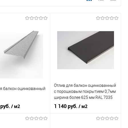
Отлив для балкон оцинкованный
ля балкон оцинкованный
c порошковым покрытием 0,7мм
ширина более 625 мм RAL 7035
 руб.
1 140 руб.
/ м2
/ м2
 применения
балкон
Область применения
балкон