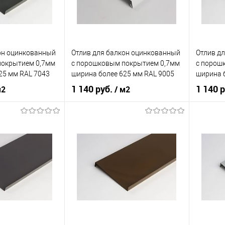
корзину
В корзину
ик
Сравнение
Купить в 1 клик
Сравнение
Купит
он оцинкованный
Отлив для балкон оцинкованный
Отлив д
Под заказ
В избранное
Под заказ
В изб
покрытием 0,7мм
c порошковым покрытием 0,7мм
c порош
25 мм RAL 7043
ширина более 625 мм RAL 9005
ширина 
1 140 руб.
1 140 
м2
/ м2
нения
балкон
Область применения
балкон
Область
наружный
Тип планки
наружный
Тип план
кий
серый
Цвет человеческий
чёрный
Цвет чел
корзину
В корзину
ик
Сравнение
Купить в 1 клик
Сравнение
Купит