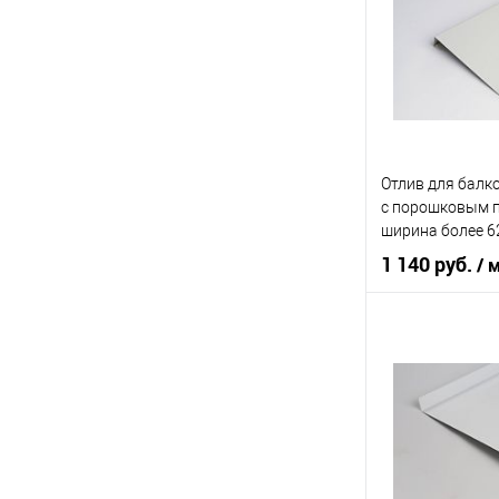
Цвет человечес
В 
Купить в 1 кл
Отлив для балк
В избранное
c порошковым 
ширина более 6
1 140 руб.
/ 
Область приме
Тип планки
Цвет человечес
В 