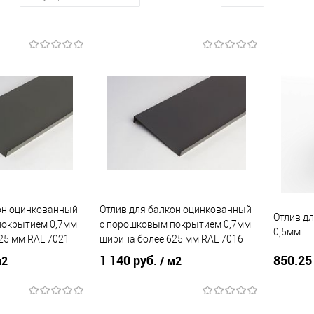
он оцинкованный
Отлив для балкон оцинкованный
Отлив д
покрытием 0,7мм
c порошковым покрытием 0,7мм
0,5мм
25 мм RAL 7021
ширина более 625 мм RAL 7016
1 140 руб.
850.25
м2
/ м2
нения
балкон
Область применения
балкон
Область