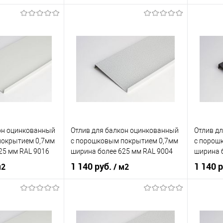
нения
балкон
Область применения
балкон
Область
наружный
Тип планки
наружный
Тип план
кий
коричневый
Цвет человеческий
серый
Цвет чел
корзину
В корзину
ик
Сравнение
Купить в 1 клик
Сравнение
Купит
он оцинкованный
Отлив для балкон оцинкованный
Отлив д
Под заказ
В избранное
Под заказ
В изб
покрытием 0,7мм
c порошковым покрытием 0,7мм
c порош
25 мм RAL 9016
ширина более 625 мм RAL 9004
ширина 
1 140 руб.
1 140 
м2
/ м2
нения
балкон
Область применения
балкон
Область
наружный
Тип планки
наружный
Тип план