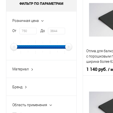
ФИЛЬТР ПО ПАРАМЕТРАМ
Тип планки
Цвет человечес
Розничная цена
В 
От
До
Купить в 1 кл
Отлив для балк
В избранное
c порошковым 
ширина более 6
1 140 руб.
/ 
Материал
оцинкованная сталь
оцинкованная сталь с
Область приме
Бренд
порошковым покрытием
buildstor
Тип планки
Цвет человечес
Область применения