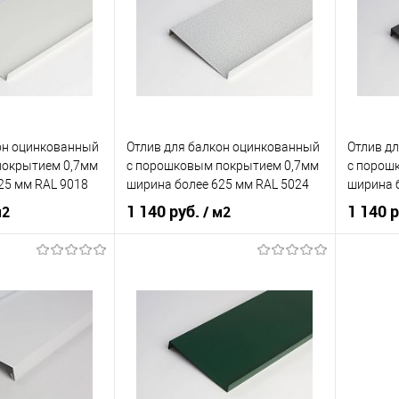
кий
белый
Цвет человеческий
чёрный
Цвет чел
корзину
В корзину
ик
Сравнение
Купить в 1 клик
Сравнение
Купит
он оцинкованный
Отлив для балкон оцинкованный
Отлив д
Под заказ
В избранное
Под заказ
В изб
покрытием 0,7мм
c порошковым покрытием 0,7мм
c порош
25 мм RAL 9018
ширина более 625 мм RAL 5024
ширина 
1 140 руб.
1 140 
м2
/ м2
нения
балкон
Область применения
балкон
Область
наружный
Тип планки
наружный
Тип план
кий
белый
Цвет человеческий
синий
Цвет чел
корзину
В корзину