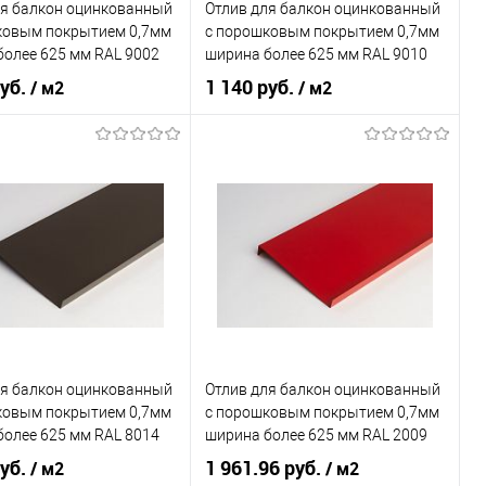
ля балкон оцинкованный
Отлив для балкон оцинкованный
ранное
Под заказ
В избранное
Под заказ
ковым покрытием 0,7мм
c порошковым покрытием 0,7мм
более 625 мм RAL 9002
ширина более 625 мм RAL 9010
руб.
1 140 руб.
/ м2
/ м2
 применения
балкон
Область применения
балкон
ки
наружный
Тип планки
наружный
овеческий
серый
Цвет человеческий
белый
В корзину
В корзину
ь в 1 клик
Сравнение
Купить в 1 клик
Сравнение
ля балкон оцинкованный
Отлив для балкон оцинкованный
ранное
Под заказ
В избранное
Под заказ
ковым покрытием 0,7мм
c порошковым покрытием 0,7мм
более 625 мм RAL 8014
ширина более 625 мм RAL 2009
руб.
1 961.96 руб.
/ м2
/ м2