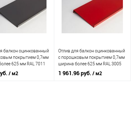
овеческий
серый
Цвет человеческий
синий
В корзину
В корзину
ь в 1 клик
Сравнение
Купить в 1 клик
Сравнение
ля балкон оцинкованный
Отлив для балкон оцинкованный
ранное
Под заказ
В избранное
Под заказ
ковым покрытием 0,7мм
c порошковым покрытием 0,7мм
более 625 мм RAL 7011
ширина более 625 мм RAL 3005
руб.
1 961.96 руб.
/ м2
/ м2
 применения
балкон
Область применения
балкон
ки
наружный
Тип планки
наружный
овеческий
серый
Цвет человеческий
красный
В корзину
В корзину