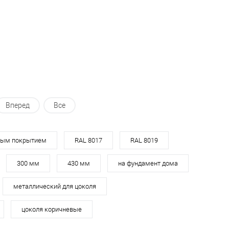
ь в 1 клик
Сравнение
Купить в 1 клик
Сравнение
ранное
Под заказ
В избранное
Под заказ
Вперед
Все
ным покрытием
RAL 8017
RAL 8019
300 мм
430 мм
на фундамент дома
металлический для цоколя
цоколя коричневые