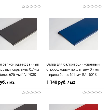
 применения
балкон
Область применения
балкон
ки
наружный
Тип планки
наружный
овеческий
коричневый
Цвет человеческий
оранжевый
В корзину
В корзину
ь в 1 клик
Сравнение
Купить в 1 клик
Сравнение
ля балкон оцинкованный
Отлив для балкон оцинкованный
ранное
Под заказ
В избранное
Под заказ
ковым покрытием 0,7мм
c порошковым покрытием 0,7мм
более 625 мм RAL 7030
ширина более 625 мм RAL 5013
руб.
1 140 руб.
/ м2
/ м2
 применения
балкон
Область применения
балкон
ки
наружный
Тип планки
наружный