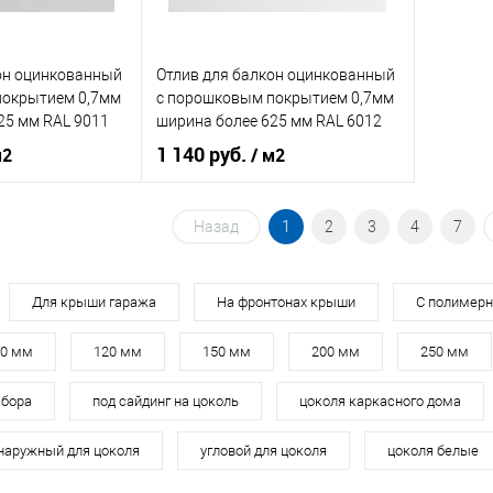
ик
Сравнение
Купить в 1 клик
Сравнение
Купит
он оцинкованный
Отлив для балкон оцинкованный
Под заказ
В избранное
Под заказ
В изб
покрытием 0,7мм
c порошковым покрытием 0,7мм
25 мм RAL 9011
ширина более 625 мм RAL 6012
1 140 руб.
м2
/ м2
нения
балкон
Область применения
балкон
Назад
1
2
3
4
7
наружный
Тип планки
наружный
кий
чёрный
Цвет человеческий
зелёный
Для крыши гаража
На фронтонах крыши
С полимер
70 мм
120 мм
150 мм
200 мм
250 мм
корзину
В корзину
абора
под сайдинг на цоколь
цоколя каркасного дома
ик
Сравнение
Купить в 1 клик
Сравнение
наружный для цоколя
угловой для цоколя
цоколя белые
Под заказ
В избранное
Под заказ