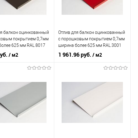
В корзину
В корзину
ь в 1 клик
Сравнение
Купить в 1 клик
Сравнение
ля балкон оцинкованный
Отлив для балкон оцинкованный
ранное
Под заказ
В избранное
Под заказ
ковым покрытием 0,7мм
c порошковым покрытием 0,7мм
более 625 мм RAL 8017
ширина более 625 мм RAL 3001
руб.
1 961.96 руб.
/ м2
/ м2
 применения
балкон
Область применения
балкон
ки
наружный
Тип планки
наружный
овеческий
коричневый
Цвет человеческий
красный
В корзину
В корзину
ь в 1 клик
Сравнение
Купить в 1 клик
Сравнение