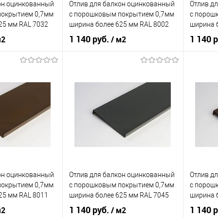
он оцинкованный
Отлив для балкон оцинкованный
Отлив д
Под заказ
В избранное
Под заказ
В изб
покрытием 0,7мм
c порошковым покрытием 0,7мм
c порош
25 мм RAL 7032
ширина более 625 мм RAL 8002
ширина 
1 140 руб.
1 140 
м2
/ м2
нения
балкон
Область применения
балкон
Область
наружный
Тип планки
наружный
Тип план
кий
серый
Цвет человеческий
коричневый
Цвет чел
корзину
В корзину
ик
Сравнение
Купить в 1 клик
Сравнение
Купит
он оцинкованный
Отлив для балкон оцинкованный
Отлив д
Под заказ
В избранное
Под заказ
В изб
покрытием 0,7мм
c порошковым покрытием 0,7мм
c порош
25 мм RAL 8011
ширина более 625 мм RAL 7045
ширина 
1 140 руб.
1 140 
м2
/ м2