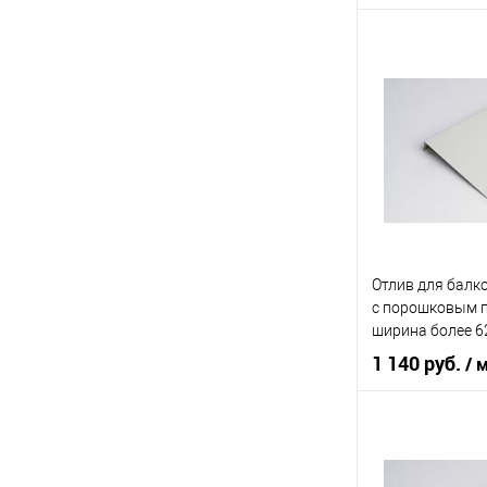
Область приме
Тип планки
Цвет человечес
В 
Купить в 1 кл
Отлив для балк
В избранное
c порошковым 
ширина более 6
1 140 руб.
/ 
Область приме
Тип планки