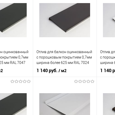
наружный
Тип планки
наружный
Тип план
кий
серый
Цвет человеческий
серый
корзину
В корзину
Купит
В изб
ик
Сравнение
Купить в 1 клик
Сравнение
он оцинкованный
Отлив для балкон оцинкованный
Отлив д
Под заказ
В избранное
Под заказ
покрытием 0,7мм
c порошковым покрытием 0,7мм
c порош
25 мм RAL 7047
ширина более 625 мм RAL 7024
ширина 
1 140 руб.
1 140 
м2
/ м2
нения
балкон
Область применения
балкон
Область
наружный
Тип планки
наружный
Тип план
кий
серый
Цвет человеческий
серый
Цвет чел