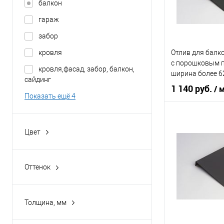
балкон
В 
гараж
забор
Купить в 1 кл
кровля
Отлив для балк
В избранное
c порошковым 
кровля,фасад, забор, балкон,
ширина более 6
сайдинг
1 140 руб.
/ 
Показать ещё 4
Область приме
Цвет
Тип планки
1000
Цвет человечес
1001
Оттенок
1002
Агатовый серый
В 
1003
Алый
Толщина, мм
1004
Антрацитово-серый
0,4
Купить в 1 кл