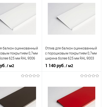
ки
нижний
Тип планки
наружный
Цвет человеческий
серый
В корзину
В корзину
ь в 1 клик
Сравнение
ранное
Под заказ
Купить в 1 клик
Сравнение
ля балкон оцинкованный
Отлив для балкон оцинкованный
В избранное
Под заказ
ковым покрытием 0,7мм
c порошковым покрытием 0,7мм
более 625 мм RAL 9006
ширина более 625 мм RAL 9003
руб.
1 140 руб.
/ м2
/ м2
 применения
балкон
Область применения
балкон
ки
наружный
Тип планки
наружный
овеческий
серый
Цвет человеческий
белый