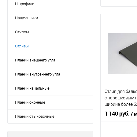
Н профили
Нащельники
Откосы
Отливы
Планки внешнего угла
Планки внутреннего угла
Планки начальные
Отлив для балк
c порошковым 
Планки оконные
ширина более 6
1 140 руб.
/ 
Планки стыковочные
Область приме