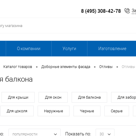
8 (495) 308-42-78
З
О компании
Услуги
Изготовление
•
•
•
Каталог товаров
Доборные элементы фасада
Отливы
Отливы 
я балкона
Для крыши
Для окон
Для балкона
Для забо
Для цоколя
Наружные
Черные
Серые
о:
Показать по:
популярности
30