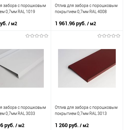
ранное
Под заказ
В избранное
Под заказ
ля забора c порошковым
Отлив для забора c порошковым
ем 0,7мм RAL 1019
покрытием 0,7мм RAL 4008
руб.
1 961.96 руб.
/ м2
/ м2
 применения
забор
Область применения
забор
ки
нижний
Тип планки
нижний
овеческий
желтый
Цвет человеческий
фиолетовый
В корзину
В корзину
ь в 1 клик
Сравнение
Купить в 1 клик
Сравнение
ранное
Под заказ
В избранное
Под заказ
ля забора c порошковым
Отлив для забора c порошковым
ем 0,7мм RAL 3033
покрытием 0,7мм RAL 3013
96 руб.
1 260 руб.
/ м2
/ м2