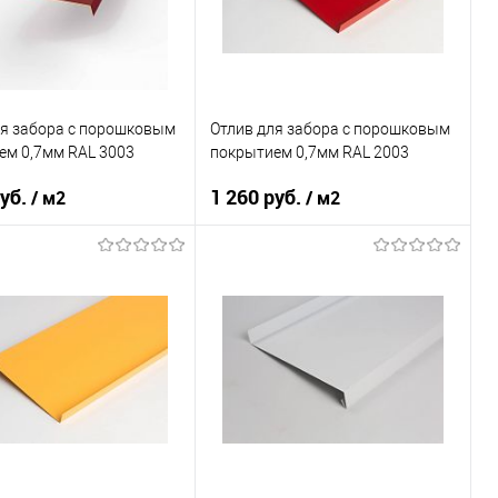
В корзину
В корзину
ь в 1 клик
Сравнение
Купить в 1 клик
Сравнение
ранное
Под заказ
В избранное
Под заказ
ля забора c порошковым
Отлив для забора c порошковым
ем 0,7мм RAL 3003
покрытием 0,7мм RAL 2003
руб.
1 260 руб.
/ м2
/ м2
 применения
забор
Область применения
забор
ки
нижний
Тип планки
нижний
овеческий
красный
Цвет человеческий
оранжевый
В корзину
В корзину
ь в 1 клик
Сравнение
Купить в 1 клик
Сравнение