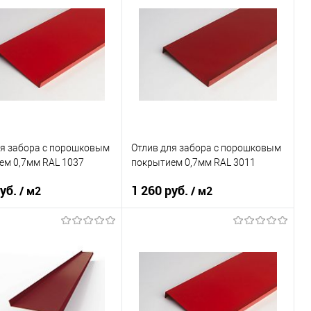
ки
нижний
Тип планки
нижний
овеческий
желтый
Цвет человеческий
желтый
В корзину
В корзину
ь в 1 клик
Сравнение
Купить в 1 клик
Сравнение
ранное
Под заказ
В избранное
Под заказ
ля забора c порошковым
Отлив для забора c порошковым
ем 0,7мм RAL 1037
покрытием 0,7мм RAL 3011
руб.
1 260 руб.
/ м2
/ м2
 применения
забор
Область применения
забор
ки
нижний
Тип планки
нижний
овеческий
оранжевый
Цвет человеческий
красный