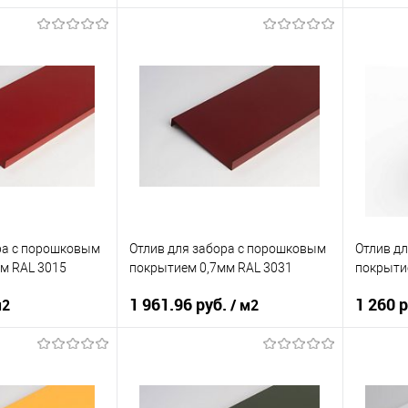
нения
забор
Область применения
забор
Область
нижний
Тип планки
нижний
Тип план
кий
желтый
Цвет человеческий
желтый
Цвет чел
корзину
В корзину
ик
Сравнение
Купить в 1 клик
Сравнение
Купит
Под заказ
В избранное
Под заказ
В изб
ра c порошковым
Отлив для забора c порошковым
Отлив д
м RAL 3015
покрытием 0,7мм RAL 3031
покрыти
1 961.96 руб.
1 260 
м2
/ м2
нения
забор
Область применения
забор
Область
нижний
Тип планки
нижний
Тип план