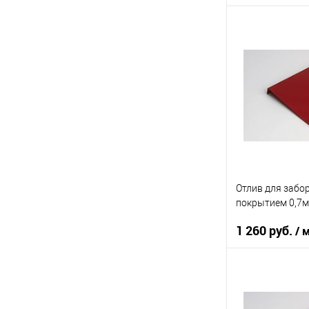
Область приме
Тип планки
Цвет человечес
В 
Купить в 1 кл
В избранное
Отлив для забо
покрытием 0,7м
1 260 руб.
/ 
Область приме
Тип планки