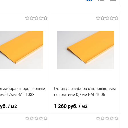
ля забора c порошковым
Отлив для забора c порошковым
ем 0,7мм RAL 1033
покрытием 0,7мм RAL 1006
руб.
1 260 руб.
/ м2
/ м2
 применения
забор
Область применения
забор