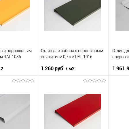
кий
красный
Цвет человеческий
красный
Цвет чел
корзину
В корзину
ик
Сравнение
Купить в 1 клик
Сравнение
Купит
Под заказ
В избранное
Под заказ
В изб
ра c порошковым
Отлив для забора c порошковым
Отлив д
м RAL 1035
покрытием 0,7мм RAL 1016
покрыти
1 260 руб.
1 961.
м2
/ м2
нения
забор
Область применения
забор
Область
нижний
Тип планки
нижний
Тип план
кий
желтый
Цвет человеческий
желтый
Цвет чел
корзину
В корзину