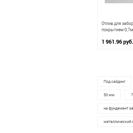
Купить в 1 кл
В избранное
Отлив для забо
покрытием 0,7м
1 961.96 руб
Область приме
Тип планки
Цвет человечес
Под сайдинг
50 мм
В 
на фундамент з
Купить в 1 кл
металлический 
В избранное