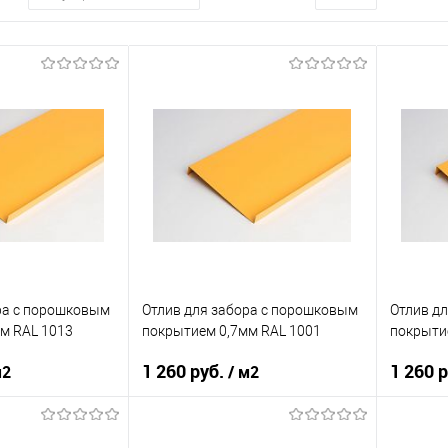
ра c порошковым
Отлив для забора c порошковым
Отлив д
м RAL 1013
покрытием 0,7мм RAL 1001
покрыти
1 260 руб.
1 260 
м2
/ м2
нения
забор
Область применения
забор
Область