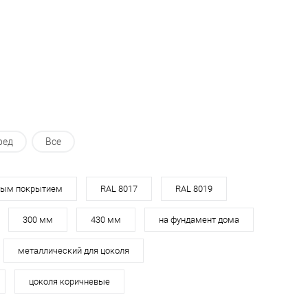
ь в 1 клик
Сравнение
Купить в 1 клик
Сравнение
ранное
Под заказ
В избранное
Под заказ
ред
Все
ным покрытием
RAL 8017
RAL 8019
300 мм
430 мм
на фундамент дома
металлический для цоколя
цоколя коричневые