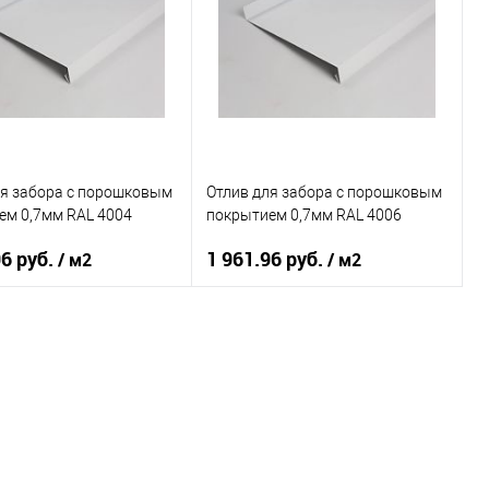
овеческий
оранжевый
Цвет человеческий
красный
В корзину
В корзину
ь в 1 клик
Сравнение
Купить в 1 клик
Сравнение
ранное
Под заказ
В избранное
Под заказ
ля забора c порошковым
Отлив для забора c порошковым
ем 0,7мм RAL 4004
покрытием 0,7мм RAL 4006
96 руб.
1 961.96 руб.
/ м2
/ м2
 применения
забор
Область применения
забор
ки
нижний
Тип планки
нижний
овеческий
фиолетовый
Цвет человеческий
фиолетовый
В корзину
В корзину