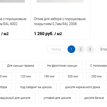
ик
Сравнение
Купить в 1 клик
Сравнение
Купит
Под заказ
В избранное
Под заказ
В изб
ра c порошковым
Отлив для забора c порошковым
м RAL 4002
покрытием 0,7мм RAL 2008
.
1 260 руб.
/ м2
/ м2
нения
забор
Область применения
забор
Назад
1
2
3
Впе
нижний
Тип планки
нижний
кий
фиолетовый
Цвет человеческий
оранжевый
Для крыши гаража
На фронтонах крыши
С полимер
70 мм
120 мм
150 мм
200 мм
250 мм
корзину
В корзину
абора
под сайдинг на цоколь
цоколя каркасного дома
ик
Сравнение
Купить в 1 клик
Сравнение
наружный для цоколя
угловой для цоколя
цоколя белые
Под заказ
В избранное
Под заказ