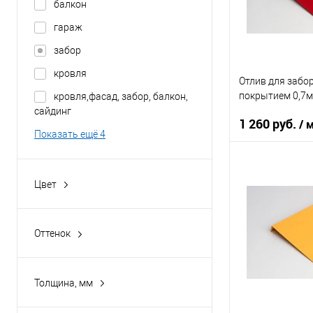
балкон
В 
гараж
забор
Купить в 1 кл
кровля
В избранное
Отлив для забо
покрытием 0,7м
кровля,фасад, забор, балкон,
сайдинг
1 260 руб.
/ 
Показать ещё 4
Область приме
Цвет
Тип планки
1000
Цвет человечес
1001
Оттенок
1002
Агатовый серый
В 
1003
Алый
Толщина, мм
1004
Антрацитово-серый
0,4
Купить в 1 кл