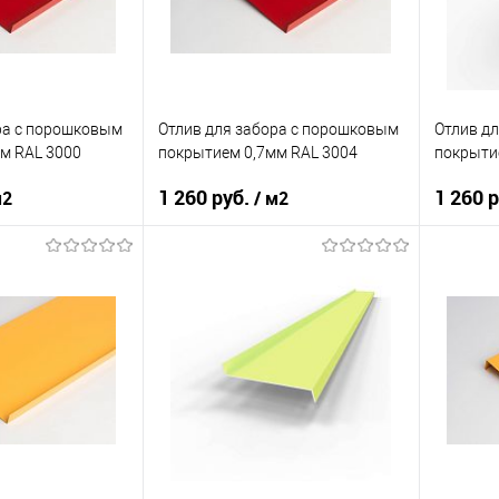
корзину
В корзину
ик
Сравнение
Купить в 1 клик
Сравнение
Купит
Под заказ
В избранное
Под заказ
В изб
ра c порошковым
Отлив для забора c порошковым
Отлив д
м RAL 3000
покрытием 0,7мм RAL 3004
покрыти
1 260 руб.
1 260 
м2
/ м2
нения
забор
Область применения
забор
Область
нижний
Тип планки
нижний
Тип план
кий
красный
Цвет человеческий
красный
Цвет чел
корзину
В корзину
ик
Сравнение
Купить в 1 клик
Сравнение
Купит