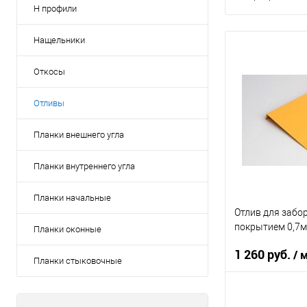
Н профили
Нащельники
Откосы
Отливы
Планки внешнего угла
Планки внутреннего угла
Планки начальные
Отлив для забо
покрытием 0,7м
Планки оконные
1 260 руб.
/ 
Планки стыковочные
Область приме