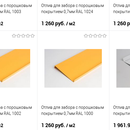
Под заказ
В избранное
Под заказ
В изб
ра c порошковым
Отлив для забора c порошковым
Отлив д
м RAL 1003
покрытием 0,7мм RAL 1024
покрыти
1 260 руб.
1 260 
м2
/ м2
нения
забор
Область применения
забор
Область
нижний
Тип планки
нижний
Тип план
кий
желтый
Цвет человеческий
желтый
Цвет чел
корзину
В корзину
ик
Сравнение
Купить в 1 клик
Сравнение
Купит
Под заказ
В избранное
Под заказ
В изб
ра c порошковым
Отлив для забора c порошковым
Отлив д
м RAL 1002
покрытием 0,7мм RAL 1000
покрыти
1 260 руб.
1 961.
м2
/ м2