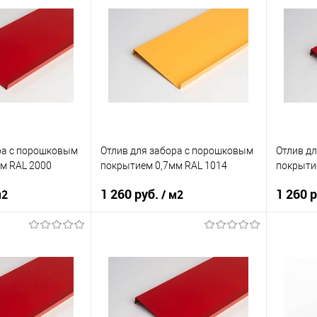
нижний
Тип планки
нижний
Тип план
кий
желтый
Цвет человеческий
желтый
Цвет чел
корзину
В корзину
ик
Сравнение
Купить в 1 клик
Сравнение
Купит
Под заказ
В избранное
Под заказ
В изб
ра c порошковым
Отлив для забора c порошковым
Отлив д
м RAL 2000
покрытием 0,7мм RAL 1014
покрыти
1 260 руб.
1 260 
м2
/ м2
нения
забор
Область применения
забор
Область
нижний
Тип планки
нижний
Тип план
кий
оранжевый
Цвет человеческий
желтый
Цвет чел