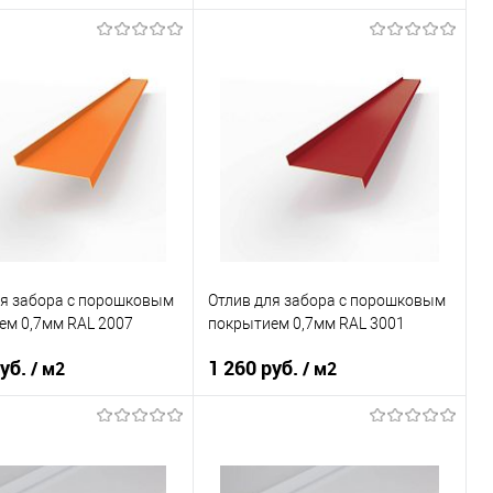
 применения
забор
Область применения
забор
ки
нижний
Тип планки
нижний
овеческий
фиолетовый
Цвет человеческий
красный
В корзину
В корзину
ь в 1 клик
Сравнение
Купить в 1 клик
Сравнение
ранное
Под заказ
В избранное
Под заказ
ля забора c порошковым
Отлив для забора c порошковым
ем 0,7мм RAL 2007
покрытием 0,7мм RAL 3001
руб.
1 260 руб.
/ м2
/ м2
 применения
забор
Область применения
забор
ки
нижний
Тип планки
нижний