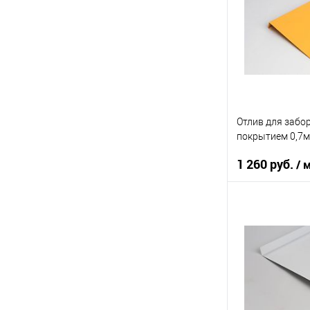
Цвет человечес
В 
Купить в 1 кл
В избранное
Отлив для забо
покрытием 0,7м
1 260 руб.
/ 
Область приме
Тип планки
Цвет человечес
В 