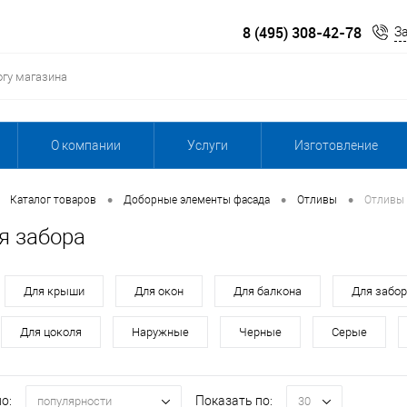
8 (495) 308-42-78
З
О компании
Услуги
Изготовление
•
•
•
Каталог товаров
Доборные элементы фасада
Отливы
Отливы 
я забора
Для крыши
Для окон
Для балкона
Для забо
Для цоколя
Наружные
Черные
Серые
о:
Показать по:
популярности
30