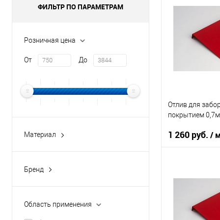
ФИЛЬТР ПО ПАРАМЕТРАМ
Тип планки
Цвет человечес
Розничная цена
В 
От
До
Купить в 1 кл
В избранное
Отлив для забо
покрытием 0,7м
1 260 руб.
/ 
Материал
оцинкованная сталь
оцинкованная сталь с
Область приме
Бренд
порошковым покрытием
buildstor
Тип планки
Цвет человечес
Область применения