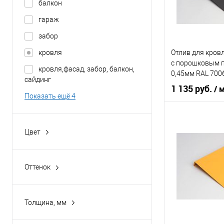
балкон
В 
гараж
забор
Купить в 1 кл
кровля
Отлив для кров
В избранное
c порошковым 
кровля,фасад, забор, балкон,
0,45мм RAL 700
сайдинг
1 135 руб.
/ 
Показать ещё 4
Область приме
Цвет
Тип планки
1000
Цвет человечес
1001
Оттенок
1002
Агатовый серый
В 
1003
Алый
Толщина, мм
1004
Антрацитово-серый
0,4
Купить в 1 кл