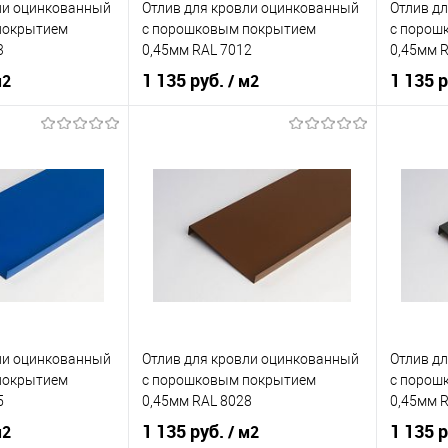
ли оцинкованный
Отлив для кровли оцинкованный
Отлив д
Под заказ
В избранное
Под заказ
В изб
покрытием
c порошковым покрытием
c порош
3
0,45мм RAL 7012
0,45мм 
1 135 руб.
1 135 
м2
/ м2
нения
кровля
Область применения
кровля
Область
нижний
Тип планки
нижний
Тип план
кий
желтый
Цвет человеческий
серый
Цвет чел
корзину
В корзину
ик
Сравнение
Купить в 1 клик
Сравнение
Купит
ли оцинкованный
Отлив для кровли оцинкованный
Отлив д
Под заказ
В избранное
Под заказ
В изб
покрытием
c порошковым покрытием
c порош
5
0,45мм RAL 8028
0,45мм 
1 135 руб.
1 135 
м2
/ м2