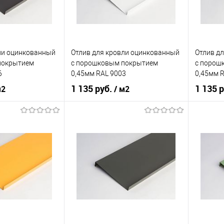
корзину
В корзину
ик
Сравнение
Купить в 1 клик
Сравнение
Купит
ли оцинкованный
Отлив для кровли оцинкованный
Отлив д
Под заказ
В избранное
Под заказ
В изб
покрытием
c порошковым покрытием
c порош
6
0,45мм RAL 9003
0,45мм 
1 135 руб.
1 135 
м2
/ м2
нения
кровля
Область применения
кровля
Область
нижний
Тип планки
нижний
Тип план
кий
серый
Цвет человеческий
белый
Цвет чел
корзину
В корзину
ик
Сравнение
Купить в 1 клик
Сравнение
Купит