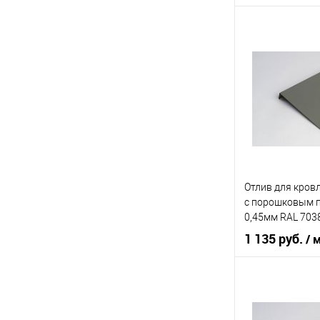
Область приме
Тип планки
Цвет человечес
В 
Купить в 1 кл
Отлив для кров
В избранное
c порошковым 
0,45мм RAL 703
1 135 руб.
/ 
Область приме
Тип планки