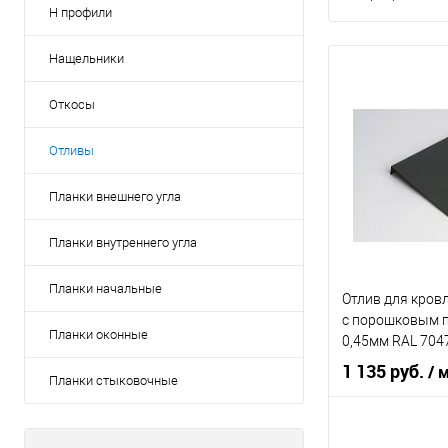
Н профили
Нащельники
Откосы
Отливы
Планки внешнего угла
Планки внутреннего угла
Планки начальные
Отлив для кров
c порошковым 
Планки оконные
0,45мм RAL 704
1 135 руб.
/ 
Планки стыковочные
Область приме