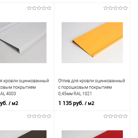
 применения
кровля
Область применения
кровля
ки
нижний
Тип планки
нижний
овеческий
серый
Цвет человеческий
красный
В корзину
В корзину
ь в 1 клик
Сравнение
Купить в 1 клик
Сравнение
ля кровли оцинкованный
Отлив для кровли оцинкованный
ранное
Под заказ
В избранное
Под заказ
ковым покрытием
c порошковым покрытием
RAL 4003
0,45мм RAL 1021
руб.
1 135 руб.
/ м2
/ м2
 применения
кровля
Область применения
кровля
ки
нижний
Тип планки
нижний