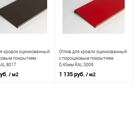
овеческий
фиолетовый
Цвет человеческий
желтый
В корзину
В корзину
ь в 1 клик
Сравнение
Купить в 1 клик
Сравнение
ля кровли оцинкованный
Отлив для кровли оцинкованный
ранное
Под заказ
В избранное
Под заказ
ковым покрытием
c порошковым покрытием
RAL 8017
0,45мм RAL 3009
руб.
1 135 руб.
/ м2
/ м2
 применения
кровля
Область применения
кровля
ки
нижний
Тип планки
нижний
овеческий
коричневый
Цвет человеческий
красный
В корзину
В корзину