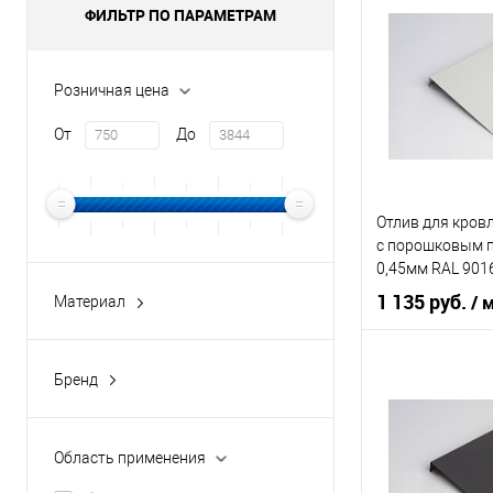
ФИЛЬТР ПО ПАРАМЕТРАМ
Тип планки
Цвет человечес
Розничная цена
В 
От
До
Купить в 1 кл
Отлив для кров
В избранное
c порошковым 
0,45мм RAL 901
1 135 руб.
/ 
Материал
оцинкованная сталь
оцинкованная сталь с
Область приме
Бренд
порошковым покрытием
buildstor
Тип планки
Цвет человечес
Область применения