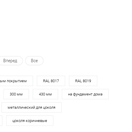
ь в 1 клик
Сравнение
Купить в 1 клик
Сравнение
ранное
Под заказ
В избранное
Под заказ
Вперед
Все
ным покрытием
RAL 8017
RAL 8019
300 мм
430 мм
на фундамент дома
металлический для цоколя
цоколя коричневые