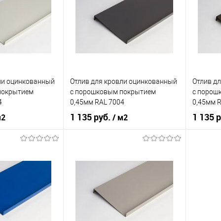
кий
серый
Цвет человеческий
коричневый
Цвет чел
корзину
В корзину
ик
Сравнение
Купить в 1 клик
Сравнение
Купит
ли оцинкованный
Отлив для кровли оцинкованный
Отлив д
Под заказ
В избранное
Под заказ
В изб
покрытием
c порошковым покрытием
c порош
4
0,45мм RAL 7004
0,45мм 
1 135 руб.
1 135 
м2
/ м2
нения
кровля
Область применения
кровля
Область
нижний
Тип планки
нижний
Тип план
кий
чёрный
Цвет человеческий
серый
Цвет чел
корзину
В корзину