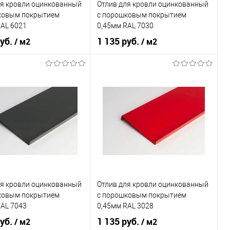
ля кровли оцинкованный
Отлив для кровли оцинкованный
ранное
Под заказ
В избранное
Под заказ
ковым покрытием
c порошковым покрытием
RAL 6021
0,45мм RAL 7030
руб.
1 135 руб.
/ м2
/ м2
 применения
кровля
Область применения
кровля
ки
нижний
Тип планки
нижний
овеческий
зелёный
Цвет человеческий
серый
В корзину
В корзину
ь в 1 клик
Сравнение
Купить в 1 клик
Сравнение
ля кровли оцинкованный
Отлив для кровли оцинкованный
ранное
Под заказ
В избранное
Под заказ
ковым покрытием
c порошковым покрытием
RAL 7043
0,45мм RAL 3028
руб.
1 135 руб.
/ м2
/ м2