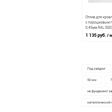
Купить в 1 кл
Отлив для кров
В избранное
c порошковым 
0,45мм RAL 500
1 135 руб.
/ 
Область приме
Тип планки
Цвет человечес
Под сайдинг
50 мм
В 
на фундамент з
Купить в 1 кл
металлический 
В избранное