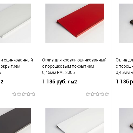
нижний
Тип планки
нижний
Тип план
кий
серый
Цвет человеческий
серый
Цвет чел
корзину
В корзину
ик
Сравнение
Купить в 1 клик
Сравнение
Купит
ли оцинкованный
Отлив для кровли оцинкованный
Отлив д
Под заказ
В избранное
Под заказ
В изб
покрытием
c порошковым покрытием
c порош
6
0,45мм RAL 3005
0,45мм 
1 135 руб.
1 135 
м2
/ м2
нения
кровля
Область применения
кровля
Область
нижний
Тип планки
нижний
Тип план
кий
белый
Цвет человеческий
красный
Цвет чел