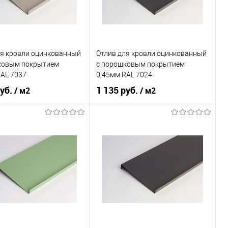
В корзину
В корзину
ь в 1 клик
Сравнение
Купить в 1 клик
Сравнение
ля кровли оцинкованный
Отлив для кровли оцинкованный
ранное
Под заказ
В избранное
Под заказ
ковым покрытием
c порошковым покрытием
RAL 7037
0,45мм RAL 7024
руб.
1 135 руб.
/ м2
/ м2
 применения
кровля
Область применения
кровля
ки
нижний
Тип планки
нижний
овеческий
серый
Цвет человеческий
серый
В корзину
В корзину
ь в 1 клик
Сравнение
Купить в 1 клик
Сравнение