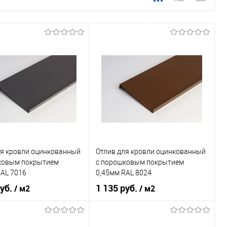
ля кровли оцинкованный
Отлив для кровли оцинкованный
ковым покрытием
c порошковым покрытием
RAL 7016
0,45мм RAL 8024
руб.
1 135 руб.
/ м2
/ м2
 применения
кровля
Область применения
кровля