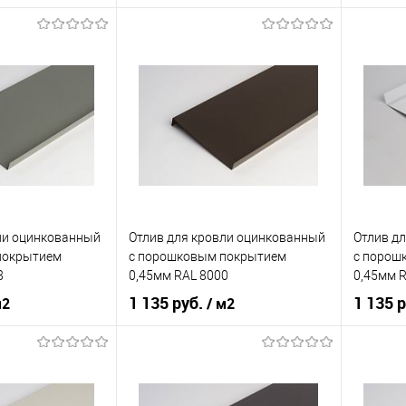
нения
кровля
Область применения
кровля
Область
нижний
Тип планки
нижний
Тип план
кий
синий
Цвет человеческий
коричневый
Цвет чел
корзину
В корзину
ик
Сравнение
Купить в 1 клик
Сравнение
Купит
ли оцинкованный
Отлив для кровли оцинкованный
Отлив д
Под заказ
В избранное
Под заказ
В изб
покрытием
c порошковым покрытием
c порош
8
0,45мм RAL 8000
0,45мм 
1 135 руб.
1 135 
м2
/ м2
нения
кровля
Область применения
кровля
Область
нижний
Тип планки
нижний
Тип план