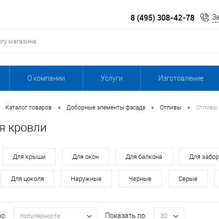
8 (495) 308-42-78
З
О компании
Услуги
Изготовление
•
•
•
Каталог товаров
Доборные элементы фасада
Отливы
Отливы 
я кровли
Для крыши
Для окон
Для балкона
Для забо
Для цоколя
Наружные
Черные
Серые
о:
Показать по:
популярности
30