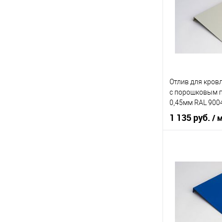
Цвет человечес
В 
Купить в 1 кл
Отлив для кров
В избранное
c порошковым 
0,45мм RAL 900
1 135 руб.
/ 
Область приме
Тип планки
Цвет человечес
В 