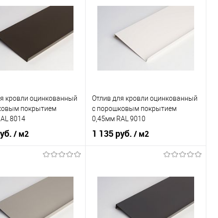
ки
нижний
Тип планки
нижний
овеческий
серый
Цвет человеческий
коричневый
В корзину
В корзину
ь в 1 клик
Сравнение
Купить в 1 клик
Сравнение
ля кровли оцинкованный
Отлив для кровли оцинкованный
ранное
Под заказ
В избранное
Под заказ
ковым покрытием
c порошковым покрытием
RAL 8014
0,45мм RAL 9010
руб.
1 135 руб.
/ м2
/ м2
 применения
кровля
Область применения
кровля
ки
нижний
Тип планки
нижний
овеческий
коричневый
Цвет человеческий
белый