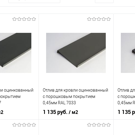
ли оцинкованный
Отлив для кровли оцинкованный
Отлив д
покрытием
c порошковым покрытием
c порош
7
0,45мм RAL 7033
0,45мм 
1 135 руб.
1 135 
м2
/ м2
нения
кровля
Область применения
кровля
Область