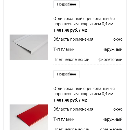
Подробнее
Отлив оконный оцинкованный c
порошковым покрытием 0,4мм
ширина более 625 мм RAL 4002
1 481.48 руб.
/ м2
Область применения
окно
Тип планки
наружный
Цвет человеческий
фиолетовый
Подробнее
Отлив оконный оцинкованный c
порошковым покрытием 0,4мм
ширина более 625 мм RAL 2000
1 481.48 руб.
/ м2
Область применения
окно
Тип планки
наружный
Цвет человеческий
оранжевый