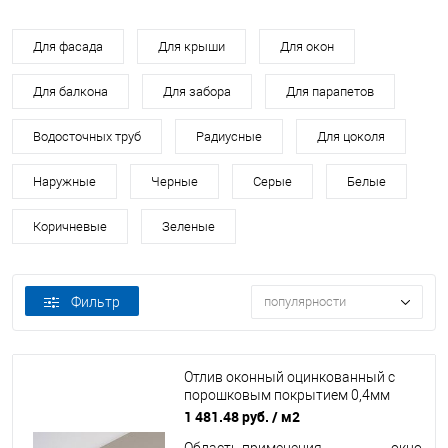
Для фасада
Для крыши
Для окон
Для балкона
Для забора
Для парапетов
Водосточных труб
Радиусные
Для цоколя
Наружные
Черные
Серые
Белые
Коричневые
Зеленые
Фильтр
популярности
Отлив оконный оцинкованный c
порошковым покрытием 0,4мм
ширина более 625 мм RAL 7040
1 481.48 руб.
/ м2