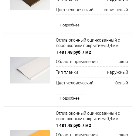
Цвет человеческий
коричневый
Подробнее
Отлив оконный оцинкованный c
порошковым покрытием 0,4мм
ширина более 625 мм RAL 9010
1 481.48 руб.
/ м2
Область применения
окно
Тип планки
наружный
Цвет человеческий
белый
Подробнее
Отлив оконный оцинкованный c
порошковым покрытием 0,4мм
ширина более 625 мм RAL 1021
1 481.48 руб.
/ м2
Область применения
окно