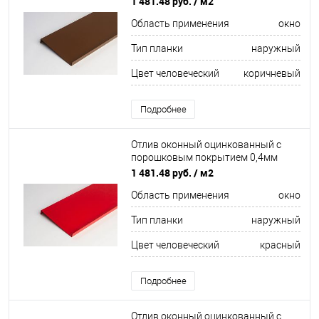
1 481.48 руб.
/ м2
Область применения
окно
Тип планки
наружный
Цвет человеческий
коричневый
Подробнее
Отлив оконный оцинкованный c
порошковым покрытием 0,4мм
ширина более 625 мм RAL 3028
1 481.48 руб.
/ м2
Область применения
окно
Тип планки
наружный
Цвет человеческий
красный
Подробнее
Отлив оконный оцинкованный c