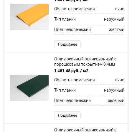
Область применения
окно
Тип планки
наружный
Цвет человеческий
желтый
Подробнее
Отлив оконный оцинкованный c
порошковым покрытием 0,4мм
ширина более 625 мм RAL 6006
1 481.48 руб.
/ м2
Область применения
окно
Тип планки
наружный
Цвет человеческий
зелёный
Подробнее
Отлив оконный оцинкованный c