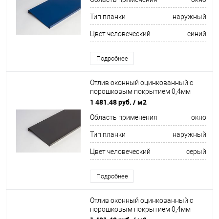
Тип планки
наружный
Цвет человеческий
синий
Подробнее
Отлив оконный оцинкованный c
порошковым покрытием 0,4мм
ширина более 625 мм RAL 7022
1 481.48 руб.
/ м2
Область применения
окно
Тип планки
наружный
Цвет человеческий
серый
Подробнее
Отлив оконный оцинкованный c
порошковым покрытием 0,4мм
ширина более 625 мм RAL 8022