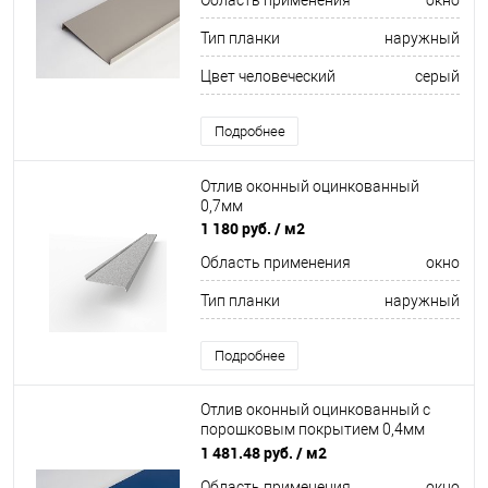
Область применения
окно
Тип планки
наружный
Цвет человеческий
серый
Подробнее
Отлив оконный оцинкованный
0,7мм
1 180 руб.
/ м2
Область применения
окно
Тип планки
наружный
Подробнее
Отлив оконный оцинкованный c
порошковым покрытием 0,4мм
ширина более 625 мм RAL 5017
1 481.48 руб.
/ м2
Область применения
окно