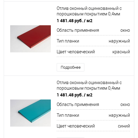
Отлив оконный оцинкованный c
порошковым покрытием 0,4мм
ширина более 625 мм RAL 3012
1 481.48 руб.
/ м2
Область применения
окно
Тип планки
наружный
Цвет человеческий
красный
Подробнее
Отлив оконный оцинкованный c
порошковым покрытием 0,4мм
ширина более 625 мм RAL 5021
1 481.48 руб.
/ м2
Область применения
окно
Тип планки
наружный
Цвет человеческий
синий