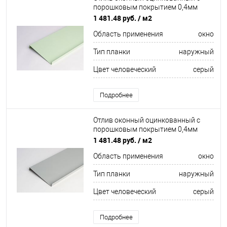
порошковым покрытием 0,4мм
ширина более 625 мм RAL 7001
1 481.48 руб.
/ м2
Область применения
окно
Тип планки
наружный
Цвет человеческий
серый
Подробнее
Отлив оконный оцинкованный c
порошковым покрытием 0,4мм
ширина более 625 мм RAL 9002
1 481.48 руб.
/ м2
Область применения
окно
Тип планки
наружный
Цвет человеческий
серый
Подробнее