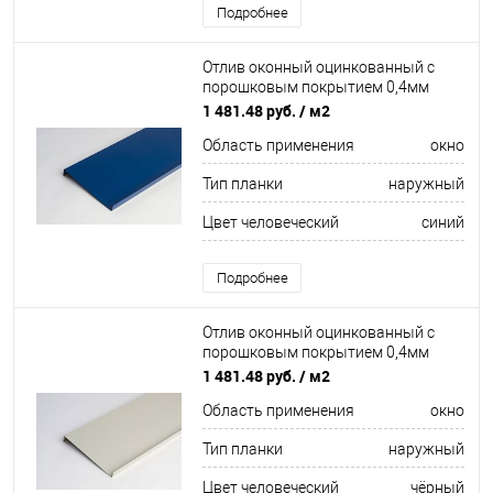
Подробнее
Отлив оконный оцинкованный c
порошковым покрытием 0,4мм
ширина более 625 мм RAL 5013
1 481.48 руб.
/ м2
Область применения
окно
Тип планки
наружный
Цвет человеческий
синий
Подробнее
Отлив оконный оцинкованный c
порошковым покрытием 0,4мм
ширина более 625 мм RAL 9004
1 481.48 руб.
/ м2
Область применения
окно
Тип планки
наружный
Цвет человеческий
чёрный