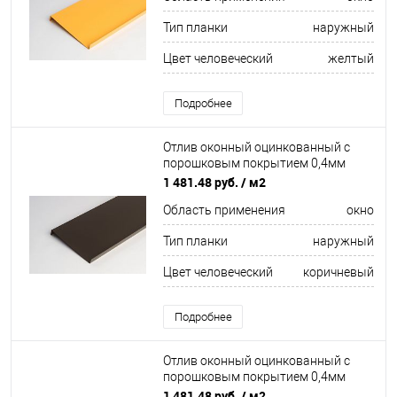
Тип планки
наружный
Цвет человеческий
желтый
Подробнее
Отлив оконный оцинкованный c
порошковым покрытием 0,4мм
ширина более 625 мм RAL 8019
1 481.48 руб.
/ м2
Область применения
окно
Тип планки
наружный
Цвет человеческий
коричневый
Подробнее
Отлив оконный оцинкованный c
порошковым покрытием 0,4мм
ширина более 625 мм RAL 1001
1 481.48 руб.
/ м2