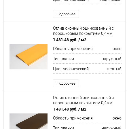
Подробнее
Отлив оконный оцинкованный c
порошковым покрытием 0,4мм
ширина более 625 мм RAL 1002
1 481.48 руб.
/ м2
Область применения
окно
Тип планки
наружный
Цвет человеческий
желтый
Подробнее
Отлив оконный оцинкованный c
порошковым покрытием 0,4мм
ширина более 625 мм RAL 8011
1 481.48 руб.
/ м2
Область применения
окно
Тип планки
наружный