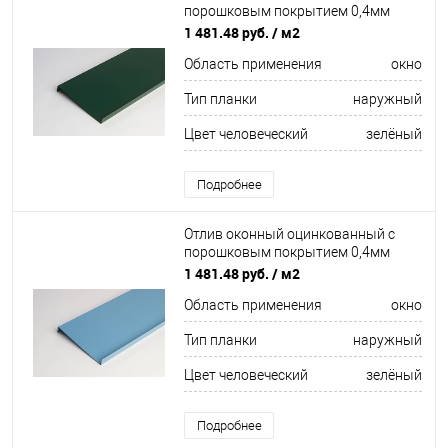
порошковым покрытием 0,4мм
ширина более 625 мм RAL 6016
1 481.48 руб.
/ м2
Область применения
окно
Тип планки
наружный
Цвет человеческий
зелёный
Подробнее
Отлив оконный оцинкованный c
порошковым покрытием 0,4мм
ширина более 625 мм RAL 6003
1 481.48 руб.
/ м2
Область применения
окно
Тип планки
наружный
Цвет человеческий
зелёный
Подробнее