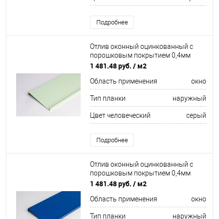
Подробнее
Отлив оконный оцинкованный c
порошковым покрытием 0,4мм
ширина более 625 мм RAL 7002
1 481.48 руб.
/ м2
Область применения
окно
Тип планки
наружный
Цвет человеческий
серый
Подробнее
Отлив оконный оцинкованный c
порошковым покрытием 0,4мм
ширина более 625 мм RAL 5008
1 481.48 руб.
/ м2
Область применения
окно
Тип планки
наружный