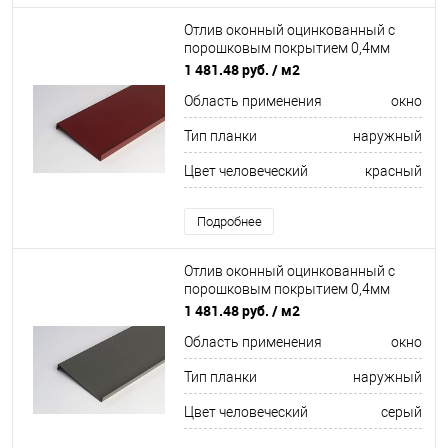
Отлив оконный оцинкованный c
порошковым покрытием 0,4мм
ширина более 625 мм RAL 3015
1 481.48 руб.
/ м2
Область применения
окно
Тип планки
наружный
Цвет человеческий
красный
Подробнее
Отлив оконный оцинкованный c
порошковым покрытием 0,4мм
ширина более 625 мм RAL 7021
1 481.48 руб.
/ м2
Область применения
окно
Тип планки
наружный
Цвет человеческий
серый