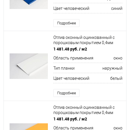
Цвет человеческий
синий
Подробнее
Отлив оконный оцинкованный c
порошковым покрытием 0,4мм
ширина более 625 мм RAL 9003
1 481.48 руб.
/ м2
Область применения
окно
Тип планки
наружный
Цвет человеческий
белый
Подробнее
Отлив оконный оцинкованный c
порошковым покрытием 0,4мм
ширина более 625 мм RAL 1016
1 481.48 руб.
/ м2
Область применения
окно