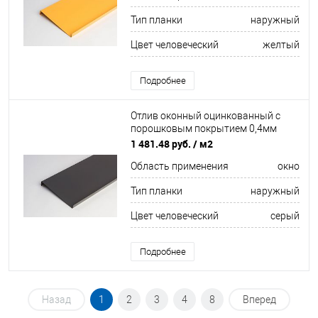
Тип планки
наружный
Цвет человеческий
желтый
Подробнее
Отлив оконный оцинкованный c
порошковым покрытием 0,4мм
ширина более 625 мм RAL 7030
1 481.48 руб.
/ м2
Область применения
окно
Тип планки
наружный
Цвет человеческий
серый
Подробнее
Назад
1
2
3
4
8
Вперед