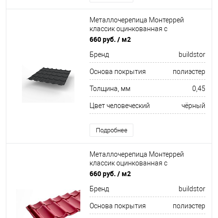
Металлочерепица Монтеррей
классик оцинкованная с
полимерным покрытием
660 руб.
/ м2
0.45x1180мм RAL 9004
Бренд
buildstor
Основа покрытия
полиэстер
Толщина, мм
0,45
Цвет человеческий
чёрный
Подробнее
Металлочерепица Монтеррей
классик оцинкованная с
полимерным покрытием
660 руб.
/ м2
0.45x1180мм RAL 3005
Бренд
buildstor
Основа покрытия
полиэстер