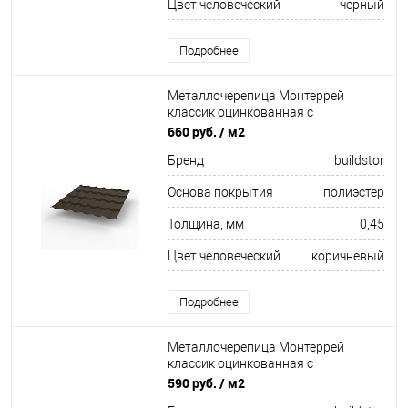
Цвет человеческий
чёрный
Подробнее
Металлочерепица Монтеррей
классик оцинкованная с
полимерным покрытием
660 руб.
/ м2
0.45x1180мм RR 32
Бренд
buildstor
Основа покрытия
полиэстер
Толщина, мм
0,45
Цвет человеческий
коричневый
Подробнее
Металлочерепица Монтеррей
классик оцинкованная с
полимерным покрытием
590 руб.
/ м2
0.4x1180мм RAL 3003