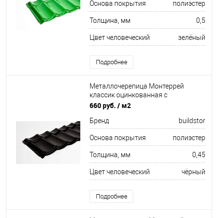
Основа покрытия
полиэстер
Толщина, мм
0,5
Цвет человеческий
зелёный
Подробнее
Металлочерепица Монтеррей
классик оцинкованная с
полимерным покрытием
660 руб.
/ м2
0.45x1180мм RAL 9005
Бренд
buildstor
Основа покрытия
полиэстер
Толщина, мм
0,45
Цвет человеческий
чёрный
Подробнее