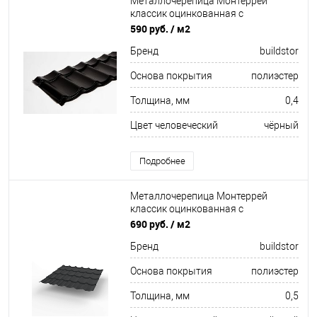
Металлочерепица Монтеррей
классик оцинкованная с
полимерным покрытием
590 руб.
/ м2
0.4x1180мм RAL 9005
Бренд
buildstor
Основа покрытия
полиэстер
Толщина, мм
0,4
Цвет человеческий
чёрный
Подробнее
Металлочерепица Монтеррей
классик оцинкованная с
полимерным покрытием
690 руб.
/ м2
0.5x1180мм RAL 9004
Бренд
buildstor
Основа покрытия
полиэстер
Толщина, мм
0,5