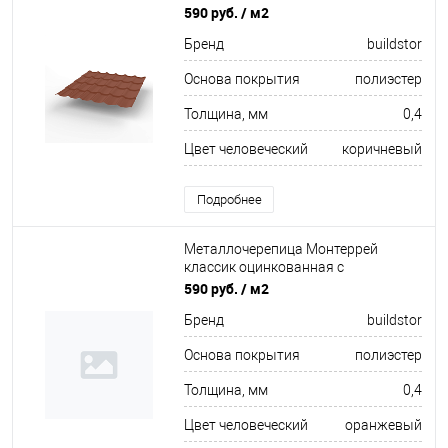
полимерным покрытием
590 руб.
/ м2
0.4x1180мм RAL 8004
Бренд
buildstor
Основа покрытия
полиэстер
Толщина, мм
0,4
Цвет человеческий
коричневый
Подробнее
Металлочерепица Монтеррей
классик оцинкованная с
полимерным покрытием
590 руб.
/ м2
0.4x1180мм RAL 2004
Бренд
buildstor
Основа покрытия
полиэстер
Толщина, мм
0,4
Цвет человеческий
оранжевый