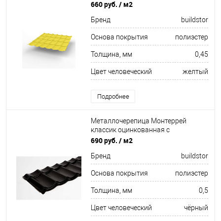
полимерным покрытием
660 руб.
/ м2
0.45x1180мм RAL 1018
Бренд
buildstor
Основа покрытия
полиэстер
Толщина, мм
0,45
Цвет человеческий
желтый
Подробнее
Металлочерепица Монтеррей
классик оцинкованная с
полимерным покрытием
690 руб.
/ м2
0.5x1180мм RAL 9005
Бренд
buildstor
Основа покрытия
полиэстер
Толщина, мм
0,5
Цвет человеческий
чёрный