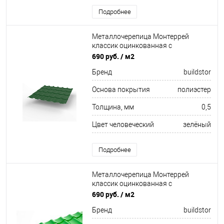
Подробнее
Металлочерепица Монтеррей
классик оцинкованная с
полимерным покрытием
690 руб.
/ м2
0.5x1180мм RAL 6029
Бренд
buildstor
Основа покрытия
полиэстер
Толщина, мм
0,5
Цвет человеческий
зелёный
Подробнее
Металлочерепица Монтеррей
классик оцинкованная с
полимерным покрытием
690 руб.
/ м2
0.5x1180мм RAL 6002
Бренд
buildstor