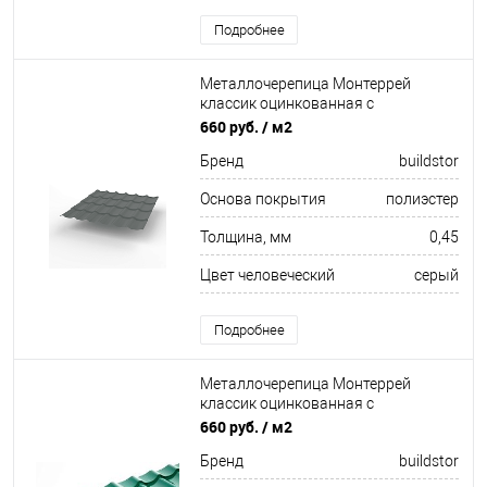
Подробнее
Металлочерепица Монтеррей
классик оцинкованная с
полимерным покрытием
660 руб.
/ м2
0.45x1180мм RAL 7005
Бренд
buildstor
Основа покрытия
полиэстер
Толщина, мм
0,45
Цвет человеческий
серый
Подробнее
Металлочерепица Монтеррей
классик оцинкованная с
полимерным покрытием
660 руб.
/ м2
0.45x1180мм RAL 6005
Бренд
buildstor