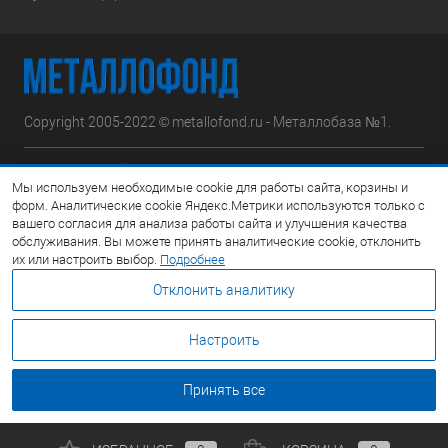
Copyright 2005-2022 © metallofond.ru - Металлобаза №1.
Московская область, Ступинский р-н, д.Сотниково,
Мы используем необходимые cookie для работы сайта, корзины и
ул.Железнодорожная, вл.30
форм. Аналитические cookie Яндекс.Метрики используются только с
вашего согласия для анализа работы сайта и улучшения качества
Посмотреть на карте
обслуживания. Вы можете принять аналитические cookie, отклонить
их или настроить выбор.
Подробнее
8 (495) 308-42-78
Отклонить аналитику
Email:
info@metallofond.ru
Настроить
График работы Пн-Пт: с 9:00 до 21:00 Сб: с 9:00 до 18:00 Вс:
Выходной
Принять все