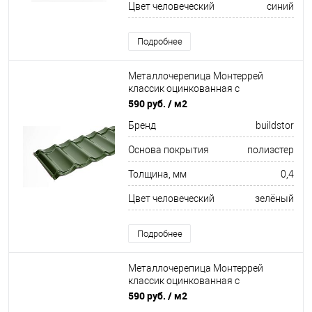
Цвет человеческий
синий
Подробнее
Металлочерепица Монтеррей
классик оцинкованная с
полимерным покрытием
590 руб.
/ м2
0.4x1180мм RAL 6029
Бренд
buildstor
Основа покрытия
полиэстер
Толщина, мм
0,4
Цвет человеческий
зелёный
Подробнее
Металлочерепица Монтеррей
классик оцинкованная с
полимерным покрытием
590 руб.
/ м2
0.4x1180мм RAL 3011