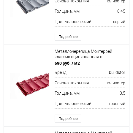
Основа покрытия
полиэстер
Толщина, мм
0,45
Цвет человеческий
серый
Подробнее
Металлочерепица Монтеррей
классик оцинкованная с
полимерным покрытием
690 руб.
/ м2
0.5x1180мм RAL 3005
Бренд
buildstor
Основа покрытия
полиэстер
Толщина, мм
0,5
Цвет человеческий
красный
Подробнее