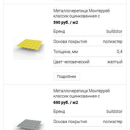
Металлочерепица Монтеррей
классик оцинкованная с
полимерным покрытием
590 руб.
/ м2
0.4x1180мм RAL 1018
Бренд
buildstor
Основа покрытия
полиэстер
Толщина, мм
0,4
Цвет человеческий
желтый
Подробнее
Металлочерепица Монтеррей
классик оцинкованная с
полимерным покрытием
690 руб.
/ м2
0.5x1180мм RAL 9006
Бренд
buildstor
Основа покрытия
полиэстер