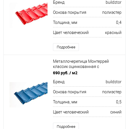
Бренд
buildstor
Основа покрытия
полиэстер
Толщина, мм
0,4
Цвет человеческий
красный
Подробнее
Металлочерепица Монтеррей
классик оцинкованная с
полимерным покрытием
690 руб.
/ м2
0.5x1180мм RAL 5002
Бренд
buildstor
Основа покрытия
полиэстер
Толщина, мм
0,5
Цвет человеческий
синий
Подробнее