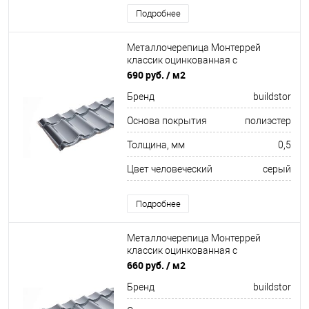
Подробнее
Металлочерепица Монтеррей
классик оцинкованная с
полимерным покрытием
690 руб.
/ м2
0.5x1180мм RAL 7024
Бренд
buildstor
Основа покрытия
полиэстер
Толщина, мм
0,5
Цвет человеческий
серый
Подробнее
Металлочерепица Монтеррей
классик оцинкованная с
полимерным покрытием
660 руб.
/ м2
0.45x1180мм RAL 7024
Бренд
buildstor