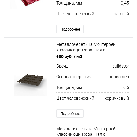
Толщина, мм
0,45
Цвет человеческий
красный
Подробнее
Металлочерепица Монтеррей
классик оцинкованная с
полимерным покрытием
690 руб.
/ м2
0.5x1180мм RR 32
Бренд
buildstor
Основа покрытия
полиэстер
Толщина, мм
0,5
Цвет человеческий
коричневый
Подробнее
Металлочерепица Монтеррей
классик оцинкованная с