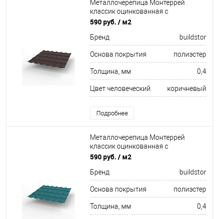
Металлочерепица Монтеррей
классик оцинкованная с
полимерным покрытием
590 руб.
/ м2
0.4x1180мм RAL 8017
Бренд
buildstor
Основа покрытия
полиэстер
Толщина, мм
0,4
Цвет человеческий
коричневый
Подробнее
Металлочерепица Монтеррей
классик оцинкованная с
полимерным покрытием
590 руб.
/ м2
0.4x1180мм RAL 5021
Бренд
buildstor
Основа покрытия
полиэстер
Толщина, мм
0,4