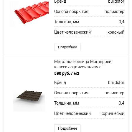
Бренд
buildstor
Основа покрытия
полиэстер
Толщина, мм
0,4
Цвет человеческий
красный
Подробнее
Металлочерепица Монтеррей
классик оцинкованная с
полимерным покрытием
590 руб.
/ м2
0.4x1180мм RR 32
Бренд
buildstor
Основа покрытия
полиэстер
Толщина, мм
0,4
Цвет человеческий
коричневый
Подробнее