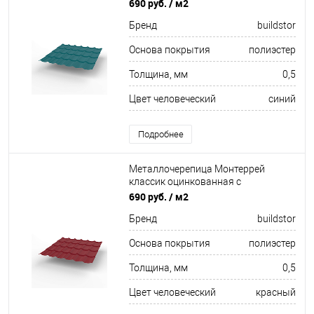
полимерным покрытием
690 руб.
/ м2
0.5x1180мм RAL 5021
Бренд
buildstor
Основа покрытия
полиэстер
Толщина, мм
0,5
Цвет человеческий
синий
Подробнее
Металлочерепица Монтеррей
классик оцинкованная с
полимерным покрытием
690 руб.
/ м2
0.5x1180мм RAL 3009
Бренд
buildstor
Основа покрытия
полиэстер
Толщина, мм
0,5
Цвет человеческий
красный