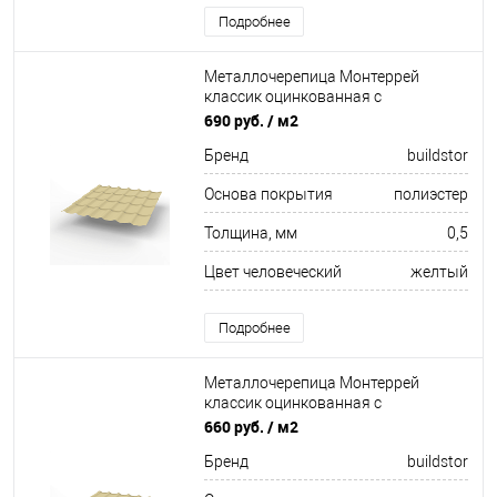
Подробнее
Металлочерепица Монтеррей
классик оцинкованная с
полимерным покрытием
690 руб.
/ м2
0.5x1180мм RAL 1014
Бренд
buildstor
Основа покрытия
полиэстер
Толщина, мм
0,5
Цвет человеческий
желтый
Подробнее
Металлочерепица Монтеррей
классик оцинкованная с
полимерным покрытием
660 руб.
/ м2
0.45x1180мм RAL 1014
Бренд
buildstor