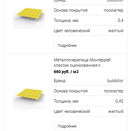
Бренд
buildstor
Основа покрытия
полиэстер
Толщина, мм
0,4
Цвет человеческий
желтый
Подробнее
Металлочерепица Монтеррей
классик оцинкованная с
полимерным покрытием
660 руб.
/ м2
0.45x1180мм RAL 1018
Бренд
buildstor
Основа покрытия
полиэстер
Толщина, мм
0,45
Цвет человеческий
желтый
Подробнее