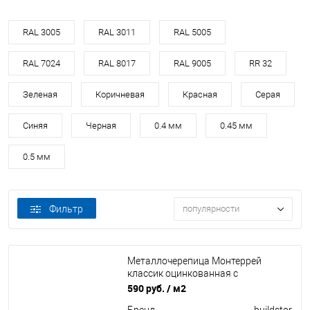
RAL 3005
RAL 3011
RAL 5005
RAL 7024
RAL 8017
RAL 9005
RR 32
Зеленая
Коричневая
Красная
Серая
Синяя
Черная
0.4 мм
0.45 мм
0.5 мм
Фильтр
популярности
Металлочерепица Монтеррей
классик оцинкованная с
полимерным покрытием
590 руб.
/ м2
0.4x1180мм RAL 1018