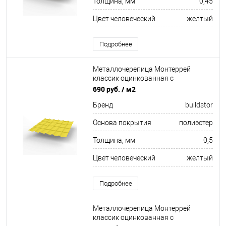
Толщина, мм
0,45
Цвет человеческий
желтый
Подробнее
Металлочерепица Монтеррей
классик оцинкованная с
полимерным покрытием
690 руб.
/ м2
0.5x1180мм RAL 1018
Бренд
buildstor
Основа покрытия
полиэстер
Толщина, мм
0,5
Цвет человеческий
желтый
Подробнее
Металлочерепица Монтеррей
классик оцинкованная с