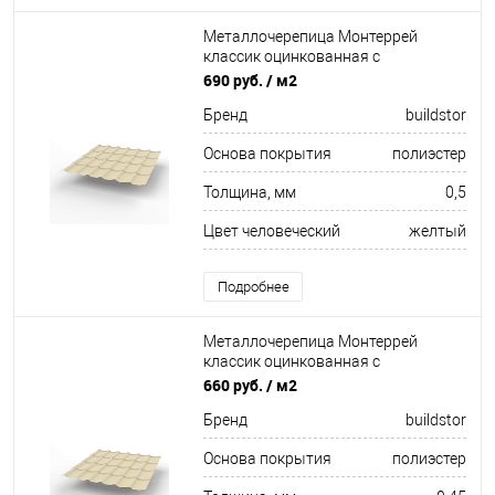
Металлочерепица Монтеррей
классик оцинкованная с
полимерным покрытием
690 руб.
/ м2
0.5x1180мм RAL 1015
Бренд
buildstor
Основа покрытия
полиэстер
Толщина, мм
0,5
Цвет человеческий
желтый
Подробнее
Металлочерепица Монтеррей
классик оцинкованная с
полимерным покрытием
660 руб.
/ м2
0.45x1180мм RAL 1015
Бренд
buildstor
Основа покрытия
полиэстер