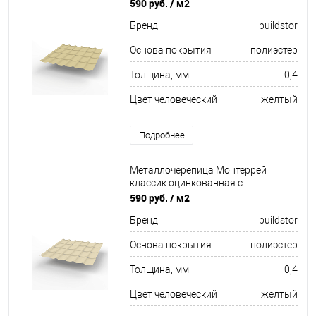
полимерным покрытием
590 руб.
/ м2
0.4x1180мм RAL 1014
Бренд
buildstor
Основа покрытия
полиэстер
Толщина, мм
0,4
Цвет человеческий
желтый
Подробнее
Металлочерепица Монтеррей
классик оцинкованная с
полимерным покрытием
590 руб.
/ м2
0.4x1180мм RAL 1015
Бренд
buildstor
Основа покрытия
полиэстер
Толщина, мм
0,4
Цвет человеческий
желтый