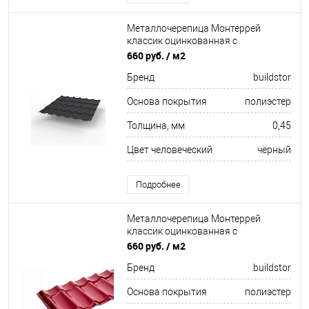
Металлочерепица Монтеррей
классик оцинкованная с
полимерным покрытием
660 руб.
/ м2
0.45x1180мм RAL 9004
Бренд
buildstor
Основа покрытия
полиэстер
Толщина, мм
0,45
Цвет человеческий
чёрный
Подробнее
Металлочерепица Монтеррей
классик оцинкованная с
полимерным покрытием
660 руб.
/ м2
0.45x1180мм RAL 3005
Бренд
buildstor
Основа покрытия
полиэстер