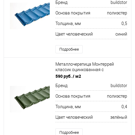
Бренд
buildstor
Основа покрытия
полиэстер
Толщина, мм
0,5
Цвет человеческий
синий
Подробнее
Металлочерепица Монтеррей
классик оцинкованная с
полимерным покрытием
590 руб.
/ м2
0.4x1180мм RAL 6029
Бренд
buildstor
Основа покрытия
полиэстер
Толщина, мм
0,4
Цвет человеческий
зелёный
Подробнее