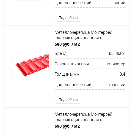
Цвет человеческий
синий
Подробнее
Металлочерепица Монтеррей
классик оцинкованная с
полимерным покрытием
590 руб.
/ м2
0.4x1180мм RAL 3011
Бренд
buildstor
Основа покрытия
полиэстер
Толщина, мм
0,4
Цвет человеческий
красный
Подробнее
Металлочерепица Монтеррей
классик оцинкованная с
полимерным покрытием
690 руб.
/ м2
0.5x1180мм RAL 5002