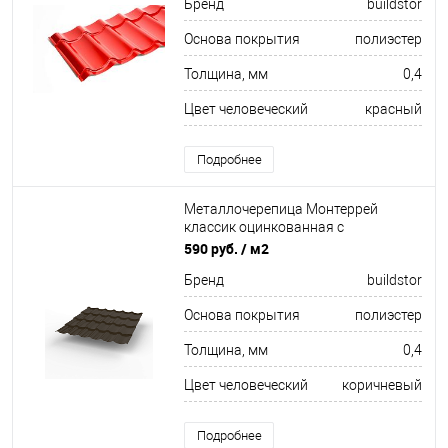
Бренд
buildstor
Основа покрытия
полиэстер
Толщина, мм
0,4
Цвет человеческий
красный
Подробнее
Металлочерепица Монтеррей
классик оцинкованная с
полимерным покрытием
590 руб.
/ м2
0.4x1180мм RR 32
Бренд
buildstor
Основа покрытия
полиэстер
Толщина, мм
0,4
Цвет человеческий
коричневый
Подробнее