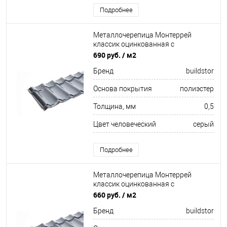
Подробнее
Металлочерепица Монтеррей
классик оцинкованная с
полимерным покрытием
690 руб.
/ м2
0.5x1180мм RAL 7024
Бренд
buildstor
Основа покрытия
полиэстер
Толщина, мм
0,5
Цвет человеческий
серый
Подробнее
Металлочерепица Монтеррей
классик оцинкованная с
полимерным покрытием
660 руб.
/ м2
0.45x1180мм RAL 7024
Бренд
buildstor