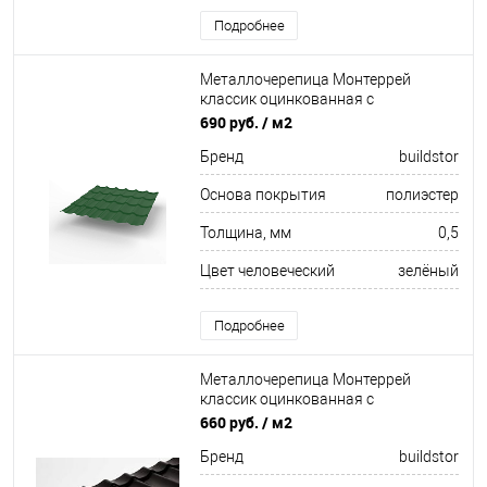
Подробнее
Металлочерепица Монтеррей
классик оцинкованная с
полимерным покрытием
690 руб.
/ м2
0.5x1180мм RAL 6029
Бренд
buildstor
Основа покрытия
полиэстер
Толщина, мм
0,5
Цвет человеческий
зелёный
Подробнее
Металлочерепица Монтеррей
классик оцинкованная с
полимерным покрытием
660 руб.
/ м2
0.45x1180мм RAL 9005
Бренд
buildstor