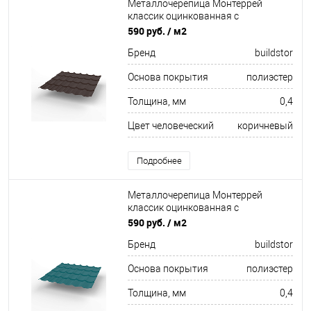
Металлочерепица Монтеррей
классик оцинкованная с
полимерным покрытием
590 руб.
/ м2
0.4x1180мм RAL 8017
Бренд
buildstor
Основа покрытия
полиэстер
Толщина, мм
0,4
Цвет человеческий
коричневый
Подробнее
Металлочерепица Монтеррей
классик оцинкованная с
полимерным покрытием
590 руб.
/ м2
0.4x1180мм RAL 5021
Бренд
buildstor
Основа покрытия
полиэстер
Толщина, мм
0,4