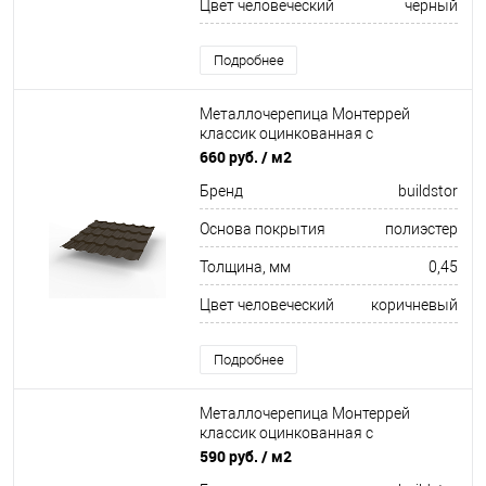
Цвет человеческий
чёрный
Подробнее
Металлочерепица Монтеррей
классик оцинкованная с
полимерным покрытием
660 руб.
/ м2
0.45x1180мм RR 32
Бренд
buildstor
Основа покрытия
полиэстер
Толщина, мм
0,45
Цвет человеческий
коричневый
Подробнее
Металлочерепица Монтеррей
классик оцинкованная с
полимерным покрытием
590 руб.
/ м2
0.4x1180мм RAL 3003