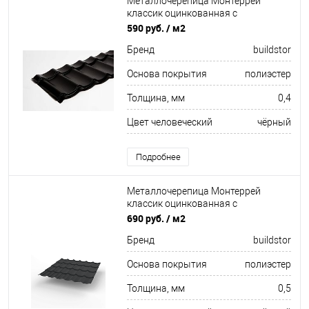
Металлочерепица Монтеррей
классик оцинкованная с
полимерным покрытием
590 руб.
/ м2
0.4x1180мм RAL 9005
Бренд
buildstor
Основа покрытия
полиэстер
Толщина, мм
0,4
Цвет человеческий
чёрный
Подробнее
Металлочерепица Монтеррей
классик оцинкованная с
полимерным покрытием
690 руб.
/ м2
0.5x1180мм RAL 9004
Бренд
buildstor
Основа покрытия
полиэстер
Толщина, мм
0,5