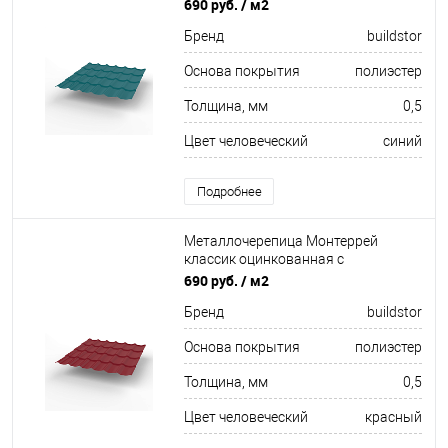
полимерным покрытием
690 руб.
/ м2
0.5x1180мм RAL 5021
Бренд
buildstor
Основа покрытия
полиэстер
Толщина, мм
0,5
Цвет человеческий
синий
Подробнее
Металлочерепица Монтеррей
классик оцинкованная с
полимерным покрытием
690 руб.
/ м2
0.5x1180мм RAL 3009
Бренд
buildstor
Основа покрытия
полиэстер
Толщина, мм
0,5
Цвет человеческий
красный