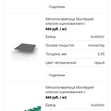
Подробнее
Металлочерепица Монтеррей
классик оцинкованная с
полимерным покрытием
660 руб.
/ м2
0.45x1180мм RAL 7005
Бренд
buildstor
Основа покрытия
полиэстер
Толщина, мм
0,45
Цвет человеческий
серый
Подробнее
Металлочерепица Монтеррей
классик оцинкованная с
полимерным покрытием
660 руб.
/ м2
0.45x1180мм RAL 6005
Бренд
buildstor