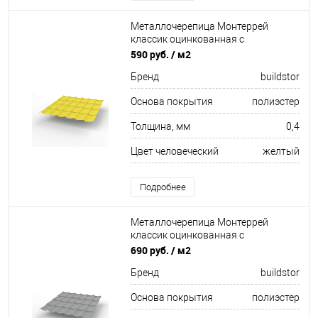
Металлочерепица Монтеррей
классик оцинкованная с
полимерным покрытием
590 руб.
/ м2
0.4x1180мм RAL 1018
Бренд
buildstor
Основа покрытия
полиэстер
Толщина, мм
0,4
Цвет человеческий
желтый
Подробнее
Металлочерепица Монтеррей
классик оцинкованная с
полимерным покрытием
690 руб.
/ м2
0.5x1180мм RAL 9006
Бренд
buildstor
Основа покрытия
полиэстер