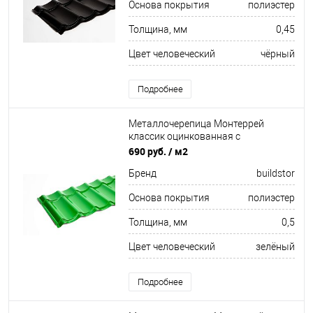
Основа покрытия
полиэстер
Толщина, мм
0,45
Цвет человеческий
чёрный
Подробнее
Металлочерепица Монтеррей
классик оцинкованная с
полимерным покрытием
690 руб.
/ м2
0.5x1180мм RAL 6002
Бренд
buildstor
Основа покрытия
полиэстер
Толщина, мм
0,5
Цвет человеческий
зелёный
Подробнее