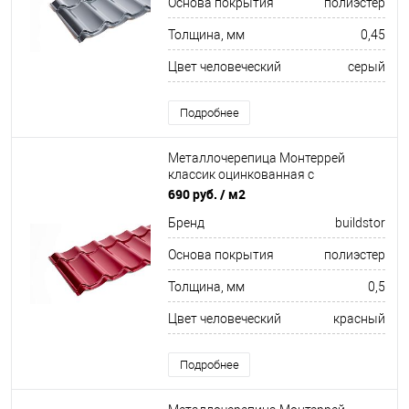
Основа покрытия
полиэстер
Толщина, мм
0,45
Цвет человеческий
серый
Подробнее
Металлочерепица Монтеррей
классик оцинкованная с
полимерным покрытием
690 руб.
/ м2
0.5x1180мм RAL 3005
Бренд
buildstor
Основа покрытия
полиэстер
Толщина, мм
0,5
Цвет человеческий
красный
Подробнее