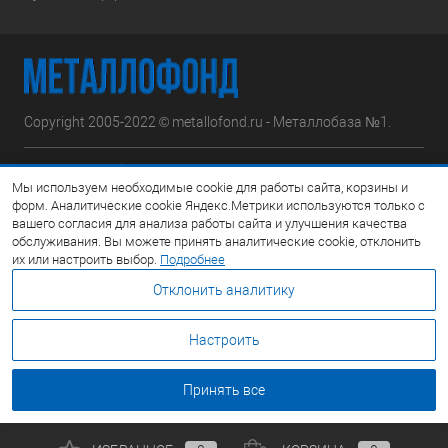
Copyright 2005-2022 © metallofond.ru - Металлобаза №1.
Московская область, Ступинский р-н, д.Сотниково,
Мы используем необходимые cookie для работы сайта, корзины и
ул.Железнодорожная, вл.30
форм. Аналитические cookie Яндекс.Метрики используются только с
вашего согласия для анализа работы сайта и улучшения качества
Посмотреть на карте
обслуживания. Вы можете принять аналитические cookie, отклонить
их или настроить выбор.
Подробнее
8 (495) 308-42-78
Отклонить аналитику
Email:
info@metallofond.ru
Настроить
График работы Пн-Пт: с 9:00 до 21:00 Сб: с 9:00 до 18:00 Вс:
Выходной
Принять все