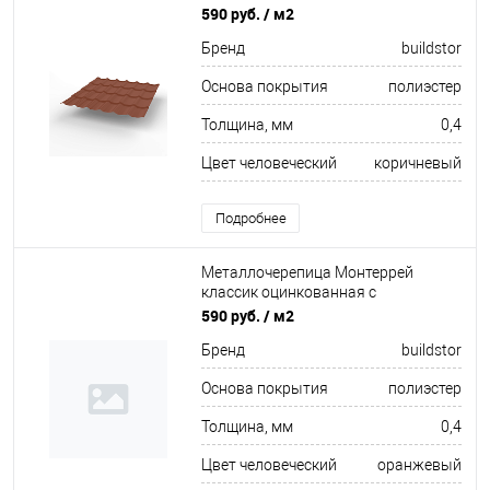
полимерным покрытием
590 руб.
/ м2
0.4x1180мм RAL 8004
Бренд
buildstor
Основа покрытия
полиэстер
Толщина, мм
0,4
Цвет человеческий
коричневый
Подробнее
Металлочерепица Монтеррей
классик оцинкованная с
полимерным покрытием
590 руб.
/ м2
0.4x1180мм RAL 2004
Бренд
buildstor
Основа покрытия
полиэстер
Толщина, мм
0,4
Цвет человеческий
оранжевый