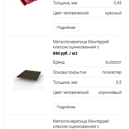
Толщина, мм
0,45
Цвет человеческий
красный
Подробнее
Металлочерепица Монтеррей
классик оцинкованная с
полимерным покрытием
690 руб.
/ м2
0.5x1180мм RR 32
Бренд
buildstor
Основа покрытия
полиэстер
Толщина, мм
0,5
Цвет человеческий
коричневый
Подробнее
Металлочерепица Монтеррей
классик оцинкованная с