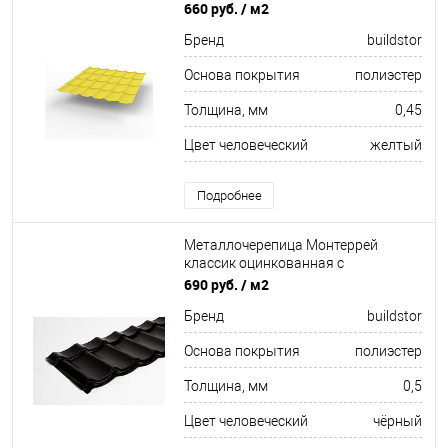
полимерным покрытием
660 руб.
/ м2
0.45x1180мм RAL 1018
Бренд
buildstor
Основа покрытия
полиэстер
Толщина, мм
0,45
Цвет человеческий
желтый
Подробнее
Металлочерепица Монтеррей
классик оцинкованная с
полимерным покрытием
690 руб.
/ м2
0.5x1180мм RAL 9005
Бренд
buildstor
Основа покрытия
полиэстер
Толщина, мм
0,5
Цвет человеческий
чёрный