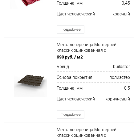
Толщина, мм
0,45
Цвет человеческий
красный
Подробнее
Металлочерепица Монтеррей
классик оцинкованная с
полимерным покрытием
690 руб.
/ м2
0.5x1180мм RR 32
Бренд
buildstor
Основа покрытия
полиэстер
Толщина, мм
0,5
Цвет человеческий
коричневый
Подробнее
Металлочерепица Монтеррей
классик оцинкованная с