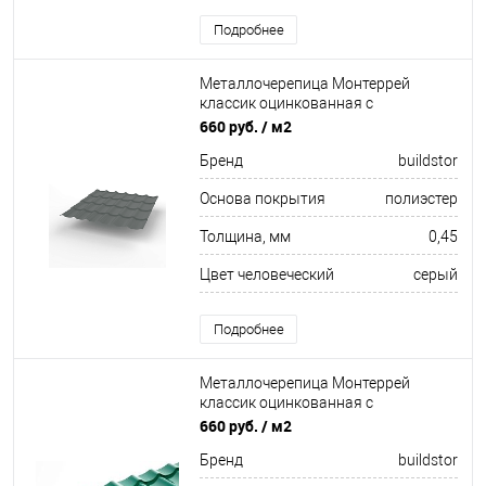
Подробнее
Металлочерепица Монтеррей
классик оцинкованная с
полимерным покрытием
660 руб.
/ м2
0.45x1180мм RAL 7005
Бренд
buildstor
Основа покрытия
полиэстер
Толщина, мм
0,45
Цвет человеческий
серый
Подробнее
Металлочерепица Монтеррей
классик оцинкованная с
полимерным покрытием
660 руб.
/ м2
0.45x1180мм RAL 6005
Бренд
buildstor