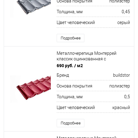
Основа покрытия
полиэстер
Толщина, мм
0,45
Цвет человеческий
серый
Подробнее
Металлочерепица Монтеррей
классик оцинкованная с
полимерным покрытием
690 руб.
/ м2
0.5x1180мм RAL 3005
Бренд
buildstor
Основа покрытия
полиэстер
Толщина, мм
0,5
Цвет человеческий
красный
Подробнее