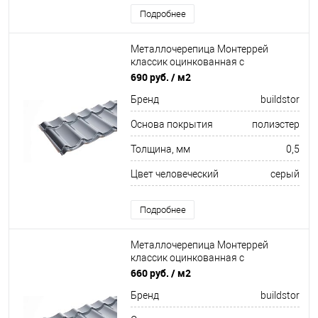
Подробнее
Металлочерепица Монтеррей
классик оцинкованная с
полимерным покрытием
690 руб.
/ м2
0.5x1180мм RAL 7024
Бренд
buildstor
Основа покрытия
полиэстер
Толщина, мм
0,5
Цвет человеческий
серый
Подробнее
Металлочерепица Монтеррей
классик оцинкованная с
полимерным покрытием
660 руб.
/ м2
0.45x1180мм RAL 7024
Бренд
buildstor