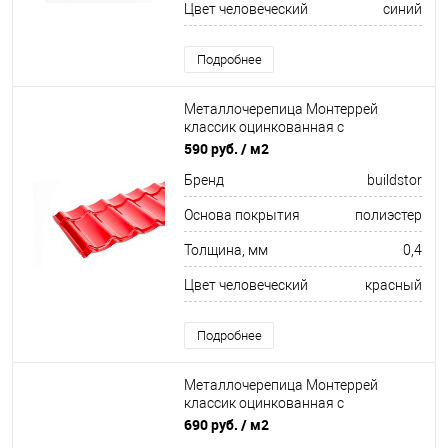
Цвет человеческий
синий
Подробнее
Металлочерепица Монтеррей
классик оцинкованная с
полимерным покрытием
590 руб.
/ м2
0.4x1180мм RAL 3011
Бренд
buildstor
Основа покрытия
полиэстер
Толщина, мм
0,4
Цвет человеческий
красный
Подробнее
Металлочерепица Монтеррей
классик оцинкованная с
полимерным покрытием
690 руб.
/ м2
0.5x1180мм RAL 5002