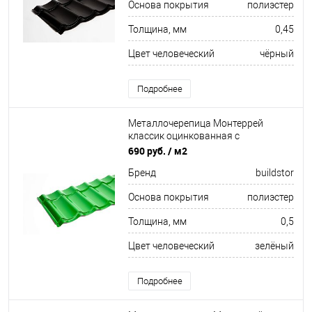
Основа покрытия
полиэстер
Толщина, мм
0,45
Цвет человеческий
чёрный
Подробнее
Металлочерепица Монтеррей
классик оцинкованная с
полимерным покрытием
690 руб.
/ м2
0.5x1180мм RAL 6002
Бренд
buildstor
Основа покрытия
полиэстер
Толщина, мм
0,5
Цвет человеческий
зелёный
Подробнее