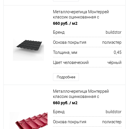
Металлочерепица Монтеррей
классик оцинкованная с
полимерным покрытием
660 руб.
/ м2
0.45x1180мм RAL 9004
Бренд
buildstor
Основа покрытия
полиэстер
Толщина, мм
0,45
Цвет человеческий
чёрный
Подробнее
Металлочерепица Монтеррей
классик оцинкованная с
полимерным покрытием
660 руб.
/ м2
0.45x1180мм RAL 3005
Бренд
buildstor
Основа покрытия
полиэстер