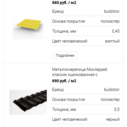
полимерным покрытием
660 руб.
/ м2
0.45x1180мм RAL 1018
Бренд
buildstor
Основа покрытия
полиэстер
Толщина, мм
0,45
Цвет человеческий
желтый
Подробнее
Металлочерепица Монтеррей
классик оцинкованная с
полимерным покрытием
690 руб.
/ м2
0.5x1180мм RAL 9005
Бренд
buildstor
Основа покрытия
полиэстер
Толщина, мм
0,5
Цвет человеческий
чёрный