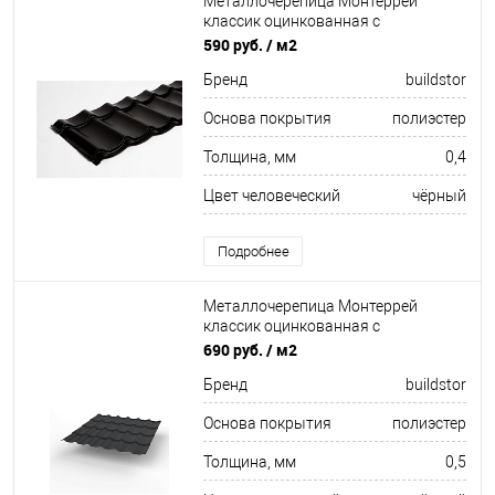
Металлочерепица Монтеррей
классик оцинкованная с
полимерным покрытием
590 руб.
/ м2
0.4x1180мм RAL 9005
Бренд
buildstor
Основа покрытия
полиэстер
Толщина, мм
0,4
Цвет человеческий
чёрный
Подробнее
Металлочерепица Монтеррей
классик оцинкованная с
полимерным покрытием
690 руб.
/ м2
0.5x1180мм RAL 9004
Бренд
buildstor
Основа покрытия
полиэстер
Толщина, мм
0,5