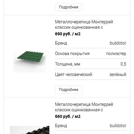
Подробнее
Металлочерепица Монтеррей
классик оцинкованная с
полимерным покрытием
690 руб.
/ м2
0.5x1180мм RAL 6029
Бренд
buildstor
Основа покрытия
полиэстер
Толщина, мм
0,5
Цвет человеческий
зелёный
Подробнее
Металлочерепица Монтеррей
классик оцинкованная с
полимерным покрытием
660 руб.
/ м2
0.45x1180мм RAL 9005
Бренд
buildstor