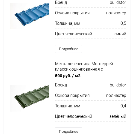
Бренд
buildstor
Основа покрытия
полиэстер
Толщина, мм
0,5
Цвет человеческий
синий
Подробнее
Металлочерепица Монтеррей
классик оцинкованная с
полимерным покрытием
590 руб.
/ м2
0.4x1180мм RAL 6029
Бренд
buildstor
Основа покрытия
полиэстер
Толщина, мм
0,4
Цвет человеческий
зелёный
Подробнее