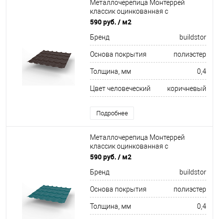
Металлочерепица Монтеррей
классик оцинкованная с
полимерным покрытием
590 руб.
/ м2
0.4x1180мм RAL 8017
Бренд
buildstor
Основа покрытия
полиэстер
Толщина, мм
0,4
Цвет человеческий
коричневый
Подробнее
Металлочерепица Монтеррей
классик оцинкованная с
полимерным покрытием
590 руб.
/ м2
0.4x1180мм RAL 5021
Бренд
buildstor
Основа покрытия
полиэстер
Толщина, мм
0,4