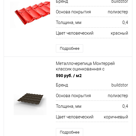
Бренд
buildstor
Основа покрытия
полиэстер
Толщина, мм
0,4
Цвет человеческий
красный
Подробнее
Металлочерепица Монтеррей
классик оцинкованная с
полимерным покрытием
590 руб.
/ м2
0.4x1180мм RR 32
Бренд
buildstor
Основа покрытия
полиэстер
Толщина, мм
0,4
Цвет человеческий
коричневый
Подробнее