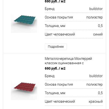
полимерным покрытием
690 руб.
/ м2
0.5x1180мм RAL 5021
Бренд
buildstor
Основа покрытия
полиэстер
Толщина, мм
0,5
Цвет человеческий
синий
Подробнее
Металлочерепица Монтеррей
классик оцинкованная с
полимерным покрытием
690 руб.
/ м2
0.5x1180мм RAL 3009
Бренд
buildstor
Основа покрытия
полиэстер
Толщина, мм
0,5
Цвет человеческий
красный