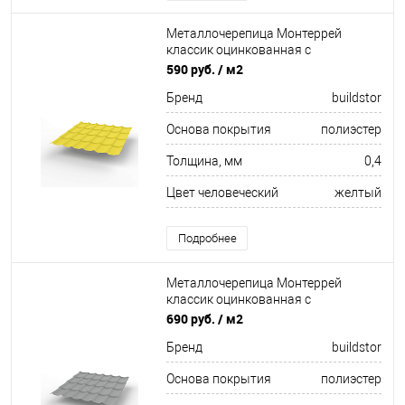
Металлочерепица Монтеррей
классик оцинкованная с
полимерным покрытием
590 руб.
/ м2
0.4x1180мм RAL 1018
Бренд
buildstor
Основа покрытия
полиэстер
Толщина, мм
0,4
Цвет человеческий
желтый
Подробнее
Металлочерепица Монтеррей
классик оцинкованная с
полимерным покрытием
690 руб.
/ м2
0.5x1180мм RAL 9006
Бренд
buildstor
Основа покрытия
полиэстер