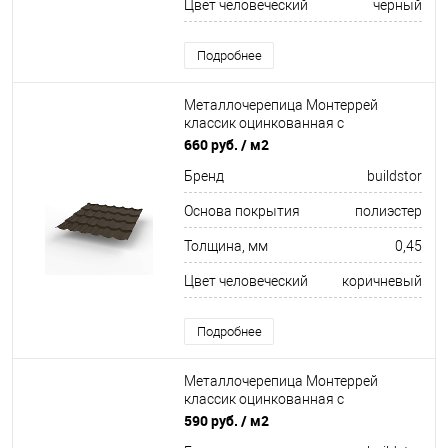
Цвет человеческий
чёрный
Подробнее
Металлочерепица Монтеррей
классик оцинкованная с
полимерным покрытием
660 руб.
/ м2
0.45x1180мм RR 32
Бренд
buildstor
Основа покрытия
полиэстер
Толщина, мм
0,45
Цвет человеческий
коричневый
Подробнее
Металлочерепица Монтеррей
классик оцинкованная с
полимерным покрытием
590 руб.
/ м2
0.4x1180мм RAL 3003