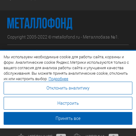
Copyright 2005-2022 © metallofond.ru - Металлобаза №1.
Московская область, Ступинский р-н, д.Сотниково,
Мы используем необходимые cookie для работы сайта, корзины и
ул.Железнодорожная, вл.30
форм. Аналитические cookie Яндекс.Метрики используются только с
вашего согласия для анализа работы сайта и улучшения качества
Посмотреть на карте
обслуживания. Вы можете принять аналитические cookie, отклонить
их или настроить выбор.
Подробнее
8 (495) 308-42-78
Отклонить аналитику
Email:
info@metallofond.ru
Настроить
График работы Пн-Пт: с 9:00 до 21:00 Сб: с 9:00 до 18:00 Вс:
Выходной
Принять все