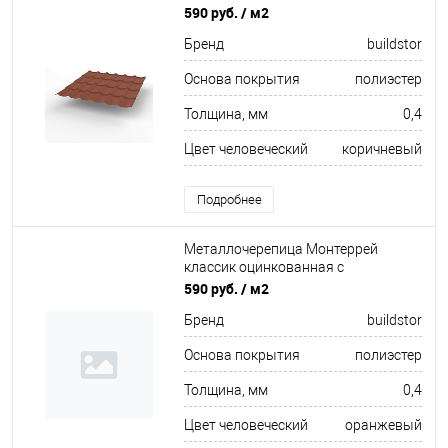
полимерным покрытием
590 руб.
/ м2
0.4x1180мм RAL 8004
Бренд
buildstor
Основа покрытия
полиэстер
Толщина, мм
0,4
Цвет человеческий
коричневый
Подробнее
Металлочерепица Монтеррей
классик оцинкованная с
полимерным покрытием
590 руб.
/ м2
0.4x1180мм RAL 2004
Бренд
buildstor
Основа покрытия
полиэстер
Толщина, мм
0,4
Цвет человеческий
оранжевый