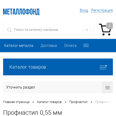
Вход
Регистрация
0
Каталог металла
Доставка
Оплата
Каталог товаров
Уточнить раздел
•
•
•
Главная страница
Каталог товаров
Профнастил
Профнастил 0
Профнастил 0,55 мм