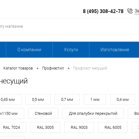
8 (495) 308-42-78
З
О компании
Услуги
Изготовление
•
•
Каталог товаров
Профнастил
Профлист несущий
несущий
0,45 мм
0,5 мм
0,7 мм
1 мм
0,4 мм
0х1150 мм
Стеновой
Для опалубки перекрытий
Во
RAL 7024
RAL 3005
RAL 9003
RAL 6005