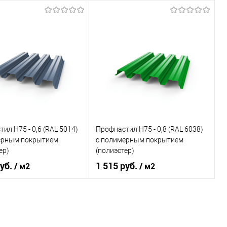
RAL 1037
Область
Кровля,
применения
ограждения
овеческий
желтый
Цвет
RAL 3005 винно-красный
В корзину
В корзину
ь в 1 клик
Сравнение
Купить в 1 клик
Сравнение
ранное
Под заказ
В избранное
Под заказ
ил Н75 - 0,6 (RAL 5014)
Профнастил Н75 - 0,8 (RAL 6038)
ерным покрытием
с полимерным покрытием
ер)
(полиэстер)
руб.
1 515 руб.
/ м2
/ м2
RAL 5014
Цвет
RAL 6038
овеческий
синий
Цвет человеческий
зелёный