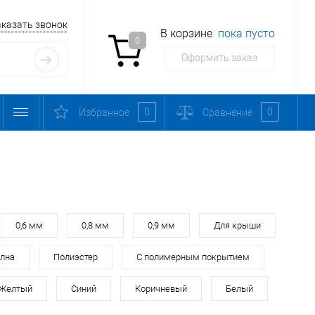
аказать звонок
В корзине
пока пусто
0
Оформить заказ
0
0
Избранное
Сравнение
0,6 мм
0,8 мм
0,9 мм
Для крыши
лна
Полиэстер
С полимерным покрытием
Желтый
Синий
Коричневый
Белый