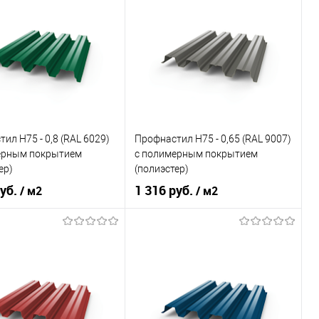
овеческий
желтый
Цвет человеческий
синий
В корзину
В корзину
ь в 1 клик
Сравнение
Купить в 1 клик
Сравнение
ранное
Под заказ
В избранное
Под заказ
ил Н75 - 0,8 (RAL 6029)
Профнастил Н75 - 0,65 (RAL 9007)
ерным покрытием
с полимерным покрытием
ер)
(полиэстер)
руб.
1 316 руб.
/ м2
/ м2
RAL 6029
Цвет
RAL 9007
овеческий
зелёный
Цвет человеческий
чёрный
В корзину
В корзину