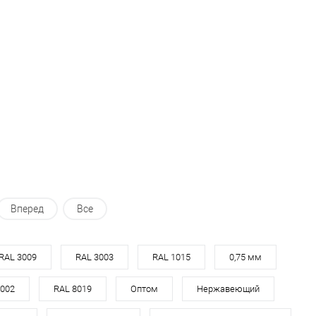
В корзину
В корзину
ь в 1 клик
Сравнение
Купить в 1 клик
Сравнение
ранное
Под заказ
В избранное
Под заказ
Вперед
Все
RAL 3009
RAL 3003
RAL 1015
0,75 мм
9002
RAL 8019
Оптом
Нержавеющий