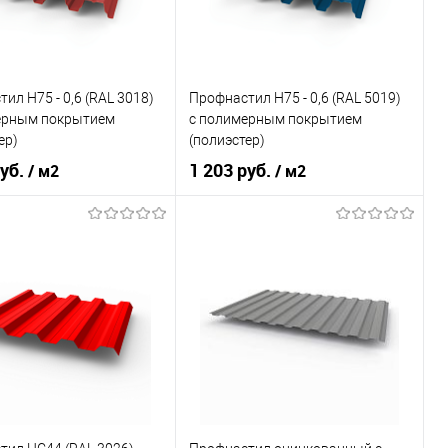
ь в 1 клик
Сравнение
Купить в 1 клик
Сравнение
ранное
Под заказ
В избранное
Под заказ
ил Н75 - 0,6 (RAL 3018)
Профнастил Н75 - 0,6 (RAL 5019)
ерным покрытием
с полимерным покрытием
ер)
(полиэстер)
руб.
1 203 руб.
/ м2
/ м2
RAL 3018
Цвет
RAL 5019
овеческий
красный
Цвет человеческий
синий
В корзину
В корзину
ь в 1 клик
Сравнение
Купить в 1 клик
Сравнение
ранное
Под заказ
В избранное
Под заказ