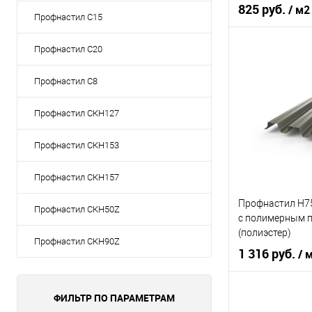
0,5х1047мм RAL
825 руб.
/ м2
Профнастил С15
Графитовый се
Профнастил С20
Цвет человечес
Профнастил С8
В 
Профнастил СКН127
Купить в 1 кл
Профнастил СКН153
В избранное
Профнастил СКН157
Профнастил Н75 
Профнастил СКН50Z
с полимерным 
(полиэстер)
Профнастил СКН90Z
1 316 руб.
/ 
ФИЛЬТР ПО ПАРАМЕТРАМ
Цвет