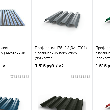
кий
серый
Цвет человеческий
желтый
Цвет чел
корзину
В корзину
ик
Сравнение
Купить в 1 клик
Сравнение
Купит
Под заказ
В избранное
Под заказ
В изб
 лист
Профнастил Н75 - 0,8 (RAL 7001)
Профнаст
5 оцинкованный
с полимерным покрытием
с полим
(полиэстер)
(полиэст
1 515 руб.
1 515 
г. м
/ м2
индивидуальное и
Цвет
RAL 7001
Цвет
промышленное
Цвет человеческий
серый
Цвет чел
строительство
ла
эконом
В корзину
цинк