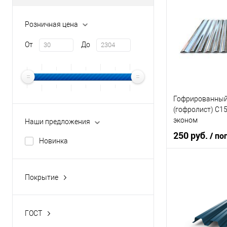
Цвет человечес
Розничная цена
В 
От
До
Купить в 1 кл
В избранное
Гофрированный
(гофролист) С1
эконом
Наши предложения
250 руб.
/ по
Новинка
Область
Покрытие
применения
Оцинкованный
Толщина метал
ГОСТ
ГОСТ 24045-2016, ТУ 1122-
Цвет