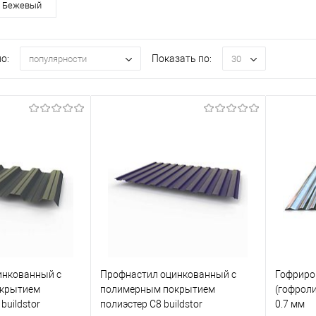
Бежевый
о:
Показать по:
популярности
30
инкованный с
Профнастил оцинкованный с
Гофриро
крытием
полимерным покрытием
(гофрол
buildstor
полиэстер С8 buildstor
0.7 мм