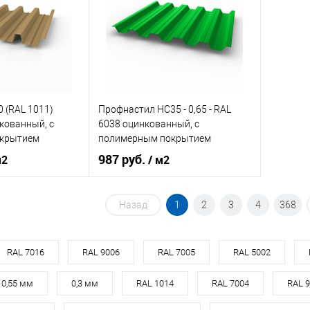
корзину
В корзину
ик
Сравнение
Купить в 1 клик
Сравнение
Купит
Под заказ
В избранное
Под заказ
В изб
 (RAL 1011)
Профнастил НС35 - 0,65 - RAL
кованный, с
6038 оцинкованный, с
крытием
полимерным покрытием
(Полиэстер)
987 руб.
м2
/ м2
RAL 1011
Цвет
RAL 6038
Назад
1
2
3
4
368
кий
желтый
Цвет человеческий
зелёный
RAL 7016
RAL 9006
RAL 7005
RAL 5002
корзину
В корзину
0,55 мм
0,3 мм
RAL 1014
RAL 7004
RAL 
ик
Сравнение
Купить в 1 клик
Сравнение