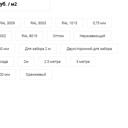
руб.
/ м2
RAL 9002
RAL 3009
RAL 3003
RAL 1015
0,75 мм
овеческий
белый
9002
RAL 8019
Оптом
Нержавеющий
50 мм
Для забора 2 м
Двухсторонний для забора
В корзину
сада
2м
2.5 метра
3 метра
ь в 1 клик
Сравнение
200 мм
Оранжевый
ранное
Под заказ