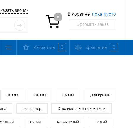
аказать звонок
В корзине
пока пусто
0
Оформить заказ
0
0
Избранное
Сравнение
0,6 мм
0,8 мм
0,9 мм
Для крыши
лна
Полиэстер
С полимерным покрытием
Желтый
Синий
Коричневый
Белый