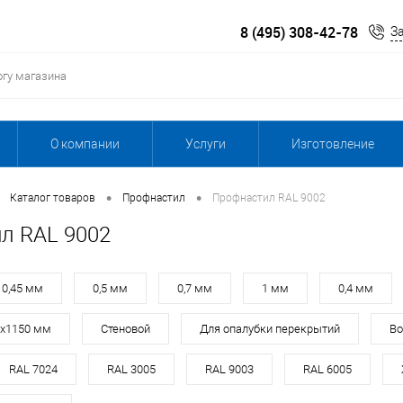
8 (495) 308-42-78
З
О компании
Услуги
Изготовление
•
•
Каталог товаров
Профнастил
Профнастил RAL 9002
л RAL 9002
0,45 мм
0,5 мм
0,7 мм
1 мм
0,4 мм
0х1150 мм
Стеновой
Для опалубки перекрытий
Во
RAL 7024
RAL 3005
RAL 9003
RAL 6005