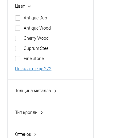
Цвет
Кровля
Металлпрофиль
кровля
Antique Dub
Показать ещё 7
Кровля, ограждения
Antique Wood
Кровля, опалубка,
Cherry Wood
перекрытия, ограждения
Cuprum Steel
Fine Stone
Показать ещё 272
Толщина металла
0.35
0.35 мм
Тип кровли
0.4
профнастил
0.4 мм
Оттенок
0.45