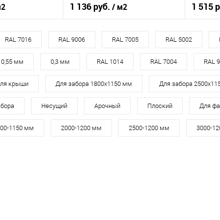
1 136 руб.
1 515 
м2
/ м2
RAL 9002
Цвет
RAL 9002
Цвет
RAL 7016
RAL 9006
RAL 7005
RAL 5002
кий
белый
Цвет человеческий
белый
Цвет чел
0,55 мм
0,3 мм
RAL 1014
RAL 7004
RAL 
для крыши
Для забора 1800х1150 мм
Для забора 2500х11
корзину
В корзину
абора
Несущий
Арочный
Плоский
Для фа
ик
Сравнение
Купить в 1 клик
Сравнение
Купит
00-1150 мм
2000-1200 мм
2500-1200 мм
3000-1
Под заказ
В избранное
Под заказ
В изб