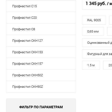
(Полиэстер)
1 345 руб.
/ 
Профнастил С15
Профнастил С20
Цвет
RAL 9005
Цвет человечес
Профнастил С8
0,65 мм
Профнастил СКН127
Оцинкованный 
В 
Профнастил СКН153
Фигурный для з
Купить в 1 кл
Профнастил СКН157
1.5 м
20
В избранное
Профнастил СКН50Z
Профнастил СКН90Z
ФИЛЬТР ПО ПАРАМЕТРАМ