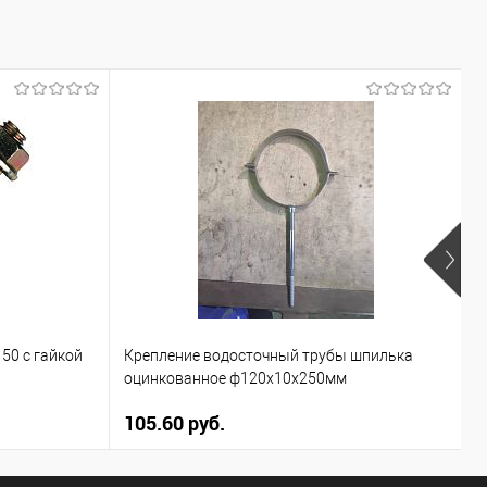
С
50 с гайкой
Крепление водосточный трубы шпилька
к
оцинкованное ф120х10х250мм
3
105.60 руб.
1