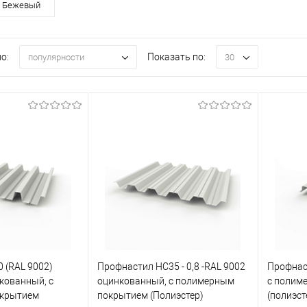
Бежевый
о:
Показать по:
популярности
30
 (RAL 9002)
Профнастил НС35 - 0,8 -RAL 9002
Профнаст
кованный, с
оцинкованный, с полимерным
с полим
крытием
покрытием (Полиэстер)
(полиэст