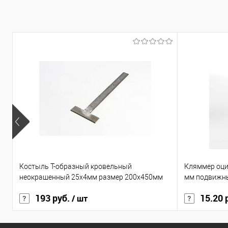
Показать ещё 206
Костыль Т-образный кровельный
Кляммер оци
неокрашенный 25х4мм размер 200х450мм
мм подвижн
193 руб.
15.20 
/ шт