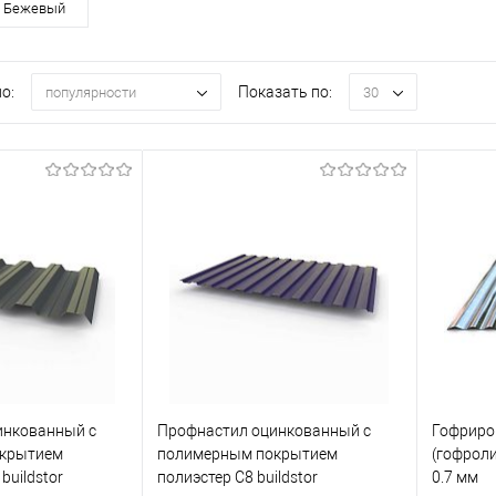
Бежевый
о:
Показать по:
популярности
30
инкованный с
Профнастил оцинкованный с
Гофриро
крытием
полимерным покрытием
(гофрол
buildstor
полиэстер С8 buildstor
0.7 мм