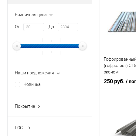
Цвет человечес
Розничная цена
В 
От
До
Купить в 1 кл
В избранное
Гофрированный
(гофролист) С1
эконом
Наши предложения
250 руб.
/ по
Новинка
Область
Покрытие
применения
Оцинкованный
Толщина метал
ГОСТ
ГОСТ 24045-2016, ТУ 1122-
Цвет