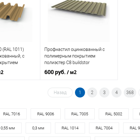
В корзину
корзину
Купить в 1 клик
Сравнение
Купит
ик
Сравнение
В избранное
Под заказ
В изб
Под заказ
 (RAL 1011)
Профнастил оцинкованный с
кованный, с
полимерным покрытием
крытием
полиэстер С8 buildstor
0,35х1180мм RAL 7039
600 руб.
м2
/ м2
Кварцевый серый
RAL 1011
Цвет человеческий
серый
Назад
1
2
3
4
368
кий
желтый
В корзину
RAL 7016
RAL 9006
RAL 7005
RAL 5002
корзину
0,55 мм
0,3 мм
RAL 1014
RAL 7004
RAL 
Купить в 1 клик
Сравнение
В избранное
Под заказ
ик
Сравнение