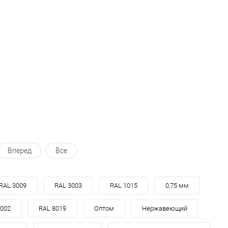
В корзину
В корзину
ь в 1 клик
Сравнение
Купить в 1 клик
Сравнение
ранное
Под заказ
В избранное
Под заказ
Вперед
Все
RAL 3009
RAL 3003
RAL 1015
0,75 мм
9002
RAL 8019
Оптом
Нержавеющий