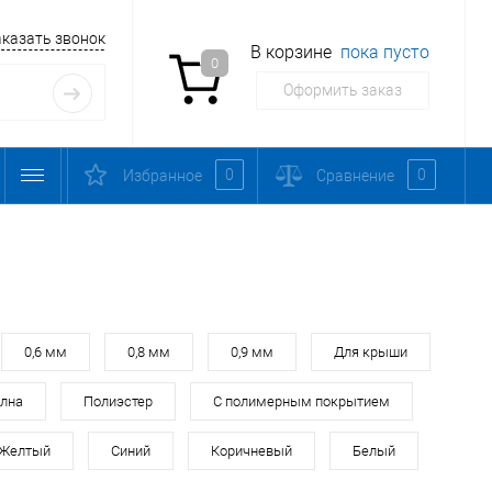
аказать звонок
В корзине
пока пусто
0
Оформить заказ
0
0
Избранное
Сравнение
0,6 мм
0,8 мм
0,9 мм
Для крыши
лна
Полиэстер
С полимерным покрытием
Желтый
Синий
Коричневый
Белый