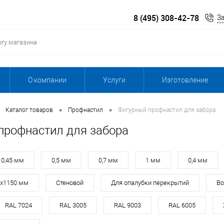
8 (495) 308-42-78
З
О компании
Услуги
Изготовление
•
•
Каталог товаров
Профнастил
Фигурный профнастил для забора
профнастил для забора
0,45 мм
0,5 мм
0,7 мм
1 мм
0,4 мм
0х1150 мм
Стеновой
Для опалубки перекрытий
Во
RAL 7024
RAL 3005
RAL 9003
RAL 6005