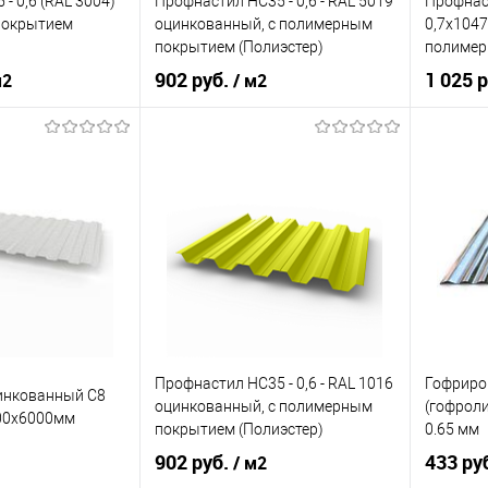
- 0,6 (RAL 3004)
Профнастил НС35 - 0,6 - RAL 5019
Профнас
покрытием
оцинкованный, с полимерным
0,7х104
покрытием (Полиэстер)
полимер
(Полиэст
902 руб.
1 025 
м2
/ м2
RAL 3004
Цвет
RAL 5019
Цвет
кий
красный
Цвет человеческий
синий
Цвет чел
корзину
В корзину
ик
Сравнение
Купить в 1 клик
Сравнение
Купит
Под заказ
В избранное
Под заказ
В изб
Профнастил НС35 - 0,6 - RAL 1016
Гофриро
инкованный С8
оцинкованный, с полимерным
(гофрол
200х6000мм
покрытием (Полиэстер)
0.65 мм
902 руб.
433 ру
/ м2