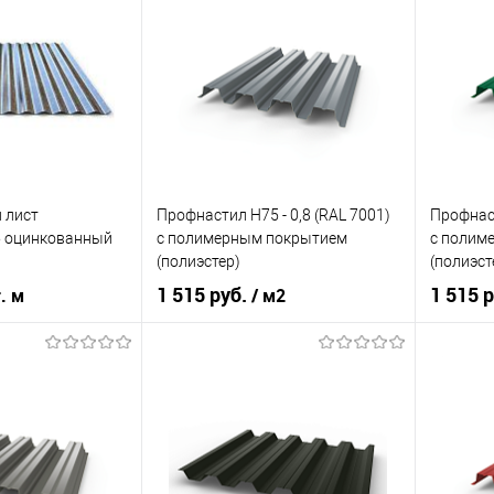
кий
серый
Цвет человеческий
желтый
Цвет чел
корзину
В корзину
ик
Сравнение
Купить в 1 клик
Сравнение
Купит
Под заказ
В избранное
Под заказ
В изб
 лист
Профнастил Н75 - 0,8 (RAL 7001)
Профнаст
5 оцинкованный
с полимерным покрытием
с полим
(полиэстер)
(полиэст
1 515 руб.
1 515 
г. м
/ м2
индивидуальное и
Цвет
RAL 7001
Цвет
промышленное
Цвет человеческий
серый
Цвет чел
строительство
ла
эконом
В корзину
цинк