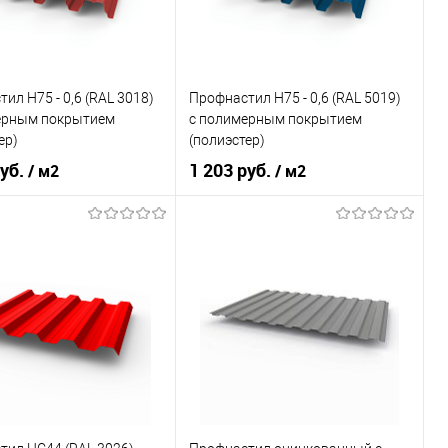
ь в 1 клик
Сравнение
Купить в 1 клик
Сравнение
ранное
Под заказ
В избранное
Под заказ
ил Н75 - 0,6 (RAL 3018)
Профнастил Н75 - 0,6 (RAL 5019)
ерным покрытием
с полимерным покрытием
ер)
(полиэстер)
руб.
1 203 руб.
/ м2
/ м2
RAL 3018
Цвет
RAL 5019
овеческий
красный
Цвет человеческий
синий
В корзину
В корзину
ь в 1 клик
Сравнение
Купить в 1 клик
Сравнение
ранное
Под заказ
В избранное
Под заказ