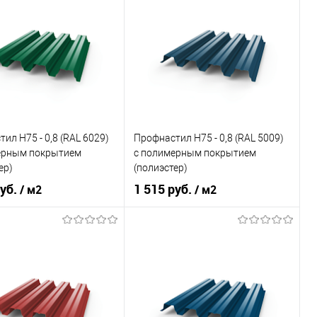
овеческий
желтый
Цвет человеческий
синий
В корзину
В корзину
ь в 1 клик
Сравнение
Купить в 1 клик
Сравнение
ранное
Под заказ
В избранное
Под заказ
ил Н75 - 0,8 (RAL 6029)
Профнастил Н75 - 0,8 (RAL 5009)
ерным покрытием
с полимерным покрытием
ер)
(полиэстер)
руб.
1 515 руб.
/ м2
/ м2
RAL 6029
Цвет
RAL 5009
овеческий
зелёный
Цвет человеческий
синий
В корзину
В корзину