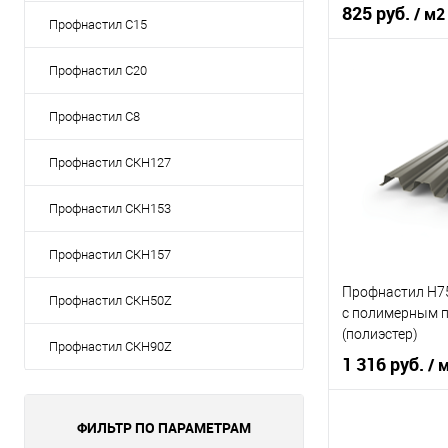
0,5х1047мм RAL
825 руб.
/ м2
Профнастил С15
Графитовый се
Профнастил С20
Цвет человечес
Профнастил С8
В 
Профнастил СКН127
Купить в 1 кл
Профнастил СКН153
В избранное
Профнастил СКН157
Профнастил Н75 
Профнастил СКН50Z
с полимерным 
(полиэстер)
Профнастил СКН90Z
1 316 руб.
/ 
ФИЛЬТР ПО ПАРАМЕТРАМ
Цвет