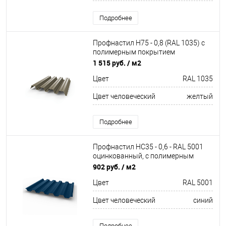
Подробнее
Профнастил Н75 - 0,8 (RAL 1035) с
полимерным покрытием
(полиэстер)
1 515 руб.
/ м2
Цвет
RAL 1035
Цвет человеческий
желтый
Подробнее
Профнастил НС35 - 0,6 - RAL 5001
оцинкованный, с полимерным
покрытием (Полиэстер)
902 руб.
/ м2
Цвет
RAL 5001
Цвет человеческий
синий
Подробнее