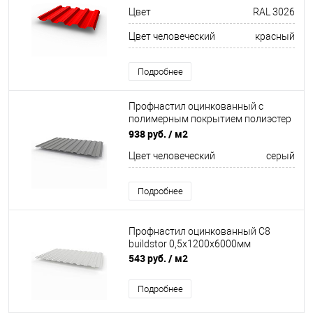
(Полиэстер)
Цвет
RAL 3026
Цвет человеческий
красный
Подробнее
Профнастил оцинкованный с
полимерным покрытием полиэстер
С8 buildstor 0,7х1180мм RAL 7037
938 руб.
/ м2
Пыльно-серый
Цвет человеческий
серый
Подробнее
Профнастил оцинкованный С8
buildstor 0,5х1200х6000мм
543 руб.
/ м2
Подробнее