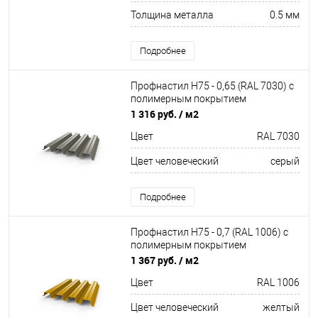
Толщина металла
0.5 мм
Подробнее
Профнастил Н75 - 0,65 (RAL 7030) с
полимерным покрытием
(полиэстер)
1 316 руб.
/ м2
Цвет
RAL 7030
Цвет человеческий
серый
Подробнее
Профнастил Н75 - 0,7 (RAL 1006) с
полимерным покрытием
(полиэстер)
1 367 руб.
/ м2
Цвет
RAL 1006
Цвет человеческий
желтый