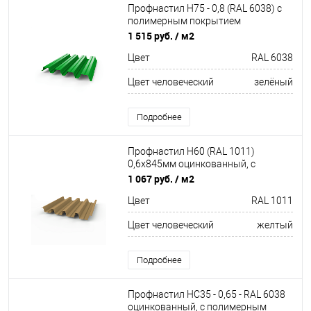
Профнастил Н75 - 0,8 (RAL 6038) с
полимерным покрытием
(полиэстер)
1 515 руб.
/ м2
Цвет
RAL 6038
Цвет человеческий
зелёный
Подробнее
Профнастил Н60 (RAL 1011)
0,6х845мм оцинкованный, с
полимерным покрытием
1 067 руб.
/ м2
(Полиэстер)
Цвет
RAL 1011
Цвет человеческий
желтый
Подробнее
Профнастил НС35 - 0,65 - RAL 6038
оцинкованный, с полимерным