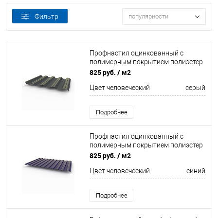
Фильтр
популярности
Профнастил оцинкованный с
полимерным покрытием полиэстер
НС44 buildstor 0,5х1047мм RAL 7024
825 руб.
/ м2
Графитовый серый
Цвет человеческий
серый
Подробнее
Профнастил оцинкованный с
полимерным покрытием полиэстер
С8 buildstor 0,6х1180мм RAL 5022
825 руб.
/ м2
Ночной синий
Цвет человеческий
синий
Подробнее