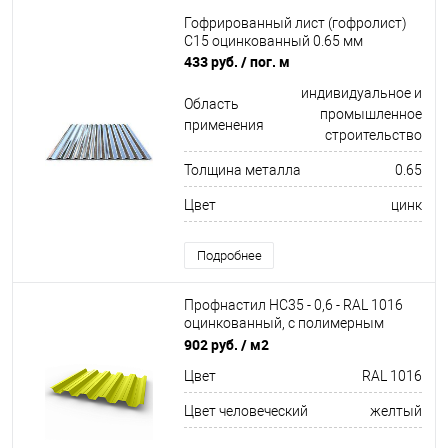
Гофрированный лист (гофролист)
С15 оцинкованный 0.65 мм
433 руб.
/ пог. м
индивидуальное и
Область
промышленное
применения
строительство
Толщина металла
0.65
Цвет
цинк
Подробнее
Профнастил НС35 - 0,6 - RAL 1016
оцинкованный, с полимерным
покрытием (Полиэстер)
902 руб.
/ м2
Цвет
RAL 1016
Цвет человеческий
желтый