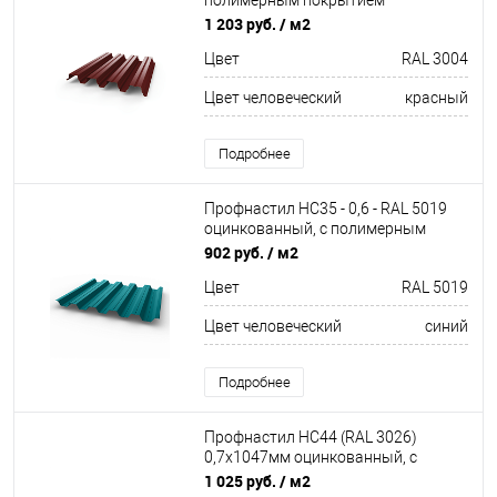
полимерным покрытием
(полиэстер)
1 203 руб.
/ м2
Цвет
RAL 3004
Цвет человеческий
красный
Подробнее
Профнастил НС35 - 0,6 - RAL 5019
оцинкованный, с полимерным
покрытием (Полиэстер)
902 руб.
/ м2
Цвет
RAL 5019
Цвет человеческий
синий
Подробнее
Профнастил НС44 (RAL 3026)
0,7х1047мм оцинкованный, с
полимерным покрытием
1 025 руб.
/ м2