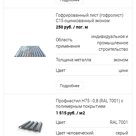
Гофрированный лист (гофролист)
С15 оцинкованный эконом
250 руб.
/ пог. м
индивидуальное и
Область
промышленное
применения
строительство
Толщина металла
эконом
Цвет
цинк
Подробнее
Профнастил Н75 - 0,8 (RAL 7001) с
полимерным покрытием
(полиэстер)
1 515 руб.
/ м2
Цвет
RAL 7001
Цвет человеческий
серый