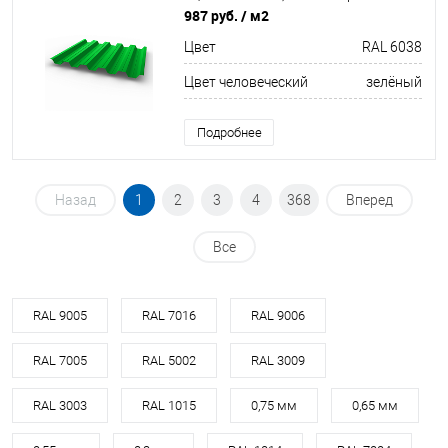
покрытием (Полиэстер)
987 руб.
/ м2
Цвет
RAL 6038
Цвет человеческий
зелёный
Подробнее
Назад
1
2
3
4
368
Вперед
Все
RAL 9005
RAL 7016
RAL 9006
RAL 7005
RAL 5002
RAL 3009
RAL 3003
RAL 1015
0,75 мм
0,65 мм