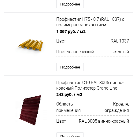
Подробнее
Профнастил Н75 - 0,7 (RAL 1037) с
полимерным покрытием
(полиэстер)
1 367 руб.
/ м2
Цвет
RAL 1037
Цвет человеческий
желтый
Подробнее
Профнастил С10 RAL 3005 винно-
красный Полиэстер Grand Line
243 руб.
/ м2
Область
Кровля,
применения
ограждения
Цвет
RAL 3005 винно-красный
Подробнее