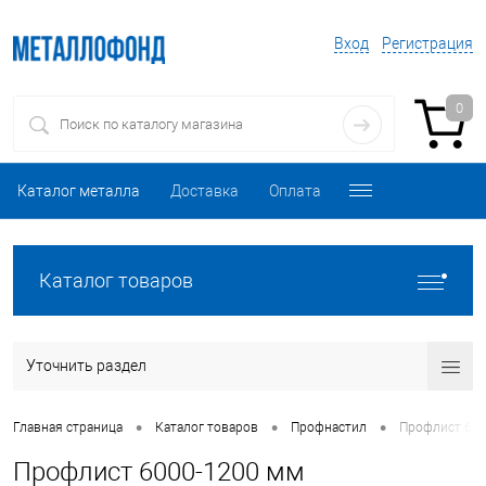
Вход
Регистрация
0
Каталог металла
Доставка
Оплата
Каталог товаров
Уточнить раздел
•
•
•
Главная страница
Каталог товаров
Профнастил
Профлист 600
Профлист 6000-1200 мм