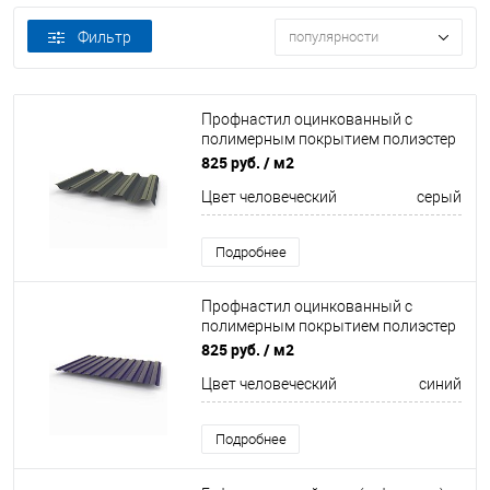
Фильтр
популярности
Профнастил оцинкованный с
полимерным покрытием полиэстер
НС44 buildstor 0,5х1047мм RAL 7024
825 руб.
/ м2
Графитовый серый
Цвет человеческий
серый
Подробнее
Профнастил оцинкованный с
полимерным покрытием полиэстер
С8 buildstor 0,6х1180мм RAL 5022
825 руб.
/ м2
Ночной синий
Цвет человеческий
синий
Подробнее