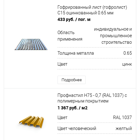
Гофрированный лист (гофролист)
С15 оцинкованный 0.65 мм
433 руб.
/ пог. м
индивидуальное и
Область
промышленное
применения
строительство
Толщина металла
0.65
Цвет
цинк
Подробнее
Профнастил Н75 - 0,7 (RAL 1037) с
полимерным покрытием
(полиэстер)
1 367 руб.
/ м2
Цвет
RAL 1037
Цвет человеческий
желтый