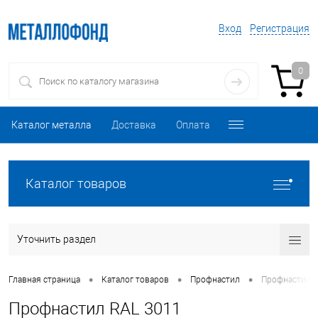
Вход
Регистрация
0
Каталог металла
Доставка
Оплата
Каталог товаров
Уточнить раздел
•
•
•
Главная страница
Каталог товаров
Профнастил
Профнастил R
Профнастил RAL 3011