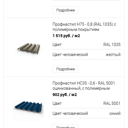
Подробнее
Профнастил Н75 - 0,8 (RAL 1035) с
полимерным покрытием
(полиэстер)
1 515 руб.
/ м2
Цвет
RAL 1035
Цвет человеческий
желтый
Подробнее
Профнастил НС35 - 0,6 - RAL 5001
оцинкованный, с полимерным
покрытием (Полиэстер)
902 руб.
/ м2
Цвет
RAL 5001
Цвет человеческий
синий
Подробнее