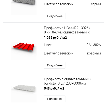
Пыльно-серый
Цвет человеческий
серый
Подробнее
Профнастил НС44 (RAL 3026)
0,7х1047мм оцинкованный, с
полимерным покрытием
1 025 руб.
/ м2
(Полиэстер)
Цвет
RAL 3026
Цвет человеческий
красный
Подробнее
Профнастил оцинкованный С8
buildstor 0,5х1200х6000мм
543 руб.
/ м2
Подробнее