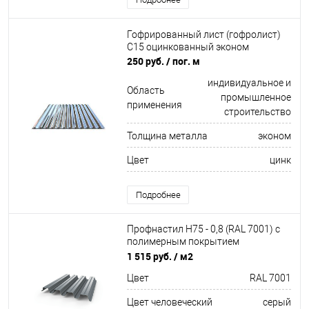
Гофрированный лист (гофролист)
С15 оцинкованный эконом
250 руб.
/ пог. м
индивидуальное и
Область
промышленное
применения
строительство
Толщина металла
эконом
Цвет
цинк
Подробнее
Профнастил Н75 - 0,8 (RAL 7001) с
полимерным покрытием
(полиэстер)
1 515 руб.
/ м2
Цвет
RAL 7001
Цвет человеческий
серый