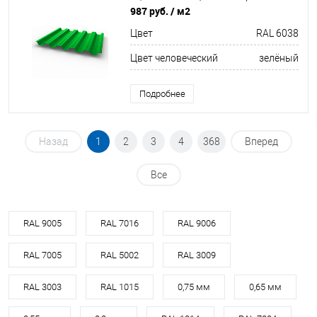
покрытием (Полиэстер)
987 руб.
/ м2
Цвет
RAL 6038
Цвет человеческий
зелёный
Подробнее
Назад
1
2
3
4
368
Вперед
Все
RAL 9005
RAL 7016
RAL 9006
RAL 7005
RAL 5002
RAL 3009
RAL 3003
RAL 1015
0,75 мм
0,65 мм