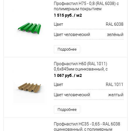
Профнастил Н75 - 0,8 (RAL 6038) с
полимерным покрытием
(полиэстер)
1 515 руб.
/ м2
Цвет
RAL 6038
Цвет человеческий
зелёный
Подробнее
Профнастил Н60 (RAL 1011)
0,6х845мм оцинкованный, с
полимерным покрытием
1 067 руб.
/ м2
(Полиэстер)
Цвет
RAL 1011
Цвет человеческий
желтый
Подробнее
Профнастил НС35 - 0,65 - RAL 6038
оцинкованный, с полимерным