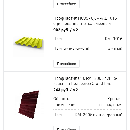
Подробнее
Профнастил НС35 - 0,6 - RAL 1016
оцинкованный, с полимерным
покрытием (Полиэстер)
902 руб.
/ м2
Цвет
RAL 1016
Цвет человеческий
желтый
Подробнее
Профнастил С10 RAL 3005 винно-
красный Полиэстер Grand Line
243 руб.
/ м2
Область
Кровля,
применения
ограждения
Цвет
RAL 3005 винно-красный
Подробнее