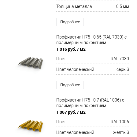
Толщина металла
0.5 мм
Подробнее
Профнастил Н75 - 0,65 (RAL 7030) с
полимерным покрытием
(полиэстер)
1 316 руб.
/ м2
Цвет
RAL 7030
Цвет человеческий
серый
Подробнее
Профнастил Н75 - 0,7 (RAL 1006) с
полимерным покрытием
(полиэстер)
1 367 руб.
/ м2
Цвет
RAL 1006
Цвет человеческий
желтый