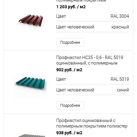
полимерным покрытием
(полиэстер)
1 203 руб.
/ м2
Цвет
RAL 3004
Цвет человеческий
красный
Подробнее
Профнастил НС35 - 0,6 - RAL 5019
оцинкованный, с полимерным
покрытием (Полиэстер)
902 руб.
/ м2
Цвет
RAL 5019
Цвет человеческий
синий
Подробнее
Профнастил оцинкованный с
полимерным покрытием полиэстер
С8 buildstor 0,7х1180мм RAL 7037
938 руб.
/ м2