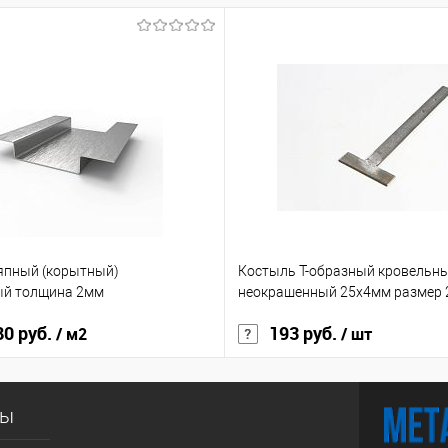
япный (корытный)
Костыль Т-образный кровельн
ый толщина 2мм
неокрашенный 25х4мм размер
80 руб.
193 руб.
/ м2
/ шт
сы