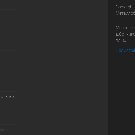
Copyright
Металлоб
Московска
д.Сотник
вл.30
Посмотре
ональных
ookie