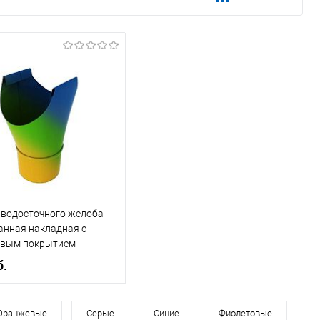
 водосточного желоба
анная накладная с
вым покрытием
160 мм все цвета RAL
б.
, мм
160
Оранжевые
Серые
Синие
Фиолетовые