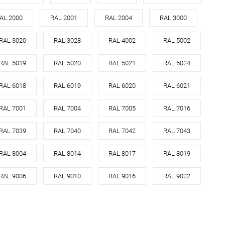
оцинкованная сталь с
AL 2000
RAL 2001
RAL 2004
RAL 3000
л
порошковым
покрытием
RAL 3020
RAL 3028
RAL 4002
RAL 5002
все цвета RAL
RAL 5019
RAL 5020
RAL 5021
RAL 5024
В корзину
RAL 6018
RAL 6019
RAL 6020
RAL 6021
ь в 1 клик
Сравнение
RAL 7001
RAL 7004
RAL 7005
RAL 7016
ранное
Под заказ
RAL 7039
RAL 7040
RAL 7042
RAL 7043
RAL 8004
RAL 8014
RAL 8017
RAL 8019
RAL 9006
RAL 9010
RAL 9016
RAL 9022