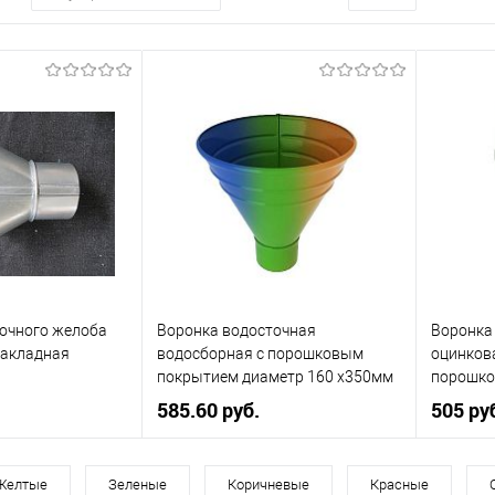
очного желоба
Воронка водосточная
Воронка
накладная
водосборная c порошковым
оцинков
покрытием диаметр 160 х350мм
порошко
все цвета RAL
диаметр 
585.60 руб.
505 ру
160
Диаметр, мм
160
Диаметр
Желтые
Зеленые
Коричневые
Красные