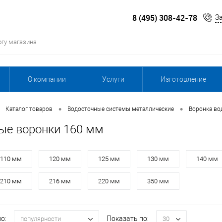
8 (495) 308-42-78
З
О компании
Услуги
Изготовление
•
•
Каталог товаров
Водосточные системы металлические
Воронка во
ые воронки 160 мм
110 мм
120 мм
125 мм
130 мм
140 мм
210 мм
216 мм
220 мм
350 мм
о:
Показать по:
популярности
30