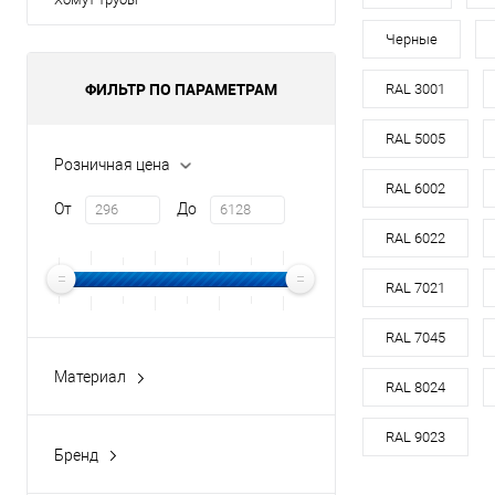
Материал
оц
Черные
Цвет
ФИЛЬТР ПО ПАРАМЕТРАМ
RAL 3001
В 
RAL 5005
Розничная цена
RAL 6002
Купить в 1 кл
От
До
В избранное
RAL 6022
RAL 7021
RAL 7045
Материал
RAL 8024
медь
оцинкованная сталь
RAL 9023
Бренд
оцинкованная сталь с
buildstor