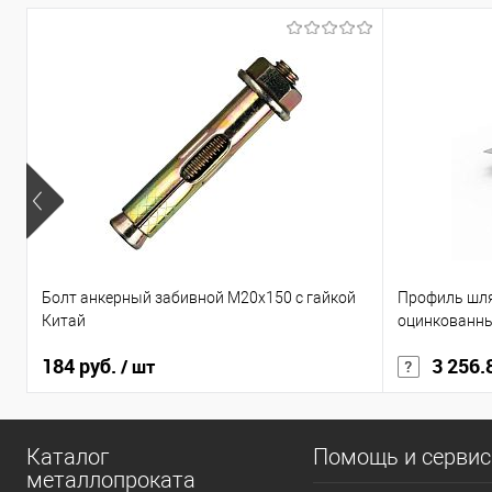
Болт анкерный забивной М20х150 с гайкой
Профиль шл
Китай
оцинкованн
184 руб.
3 256.
/ шт
Каталог
Помощь и серви
металлопроката