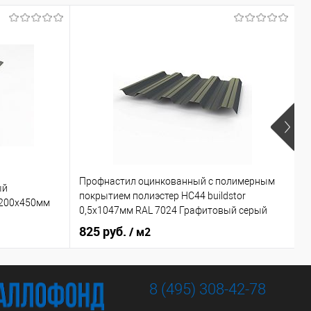
Профнастил оцинкованный с полимерным
К
ый
покрытием полиэстер НС44 buildstor
н
 200х450мм
0,5х1047мм RAL 7024 Графитовый серый
2
825 руб.
/ м2
8 (495) 308-42-78