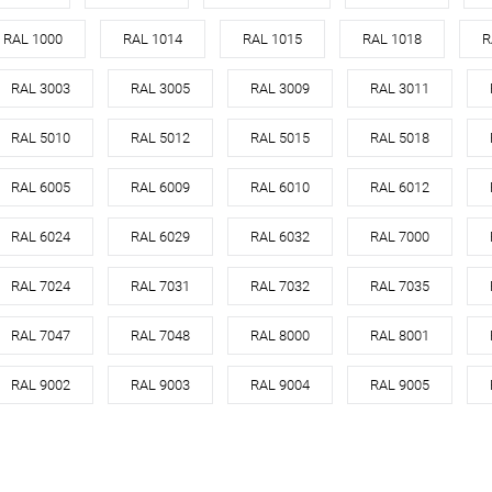
инкованная сталь
оцинкованная сталь с
RAL 1000
RAL 1014
RAL 1015
RAL 1018
R
Материал
порошковым
Материа
цинк
покрытием
RAL 3003
RAL 3005
RAL 3009
RAL 3011
Цвет
все цвета RAL
Цвет
корзину
RAL 5010
RAL 5012
RAL 5015
RAL 5018
В корзину
RAL 6005
RAL 6009
RAL 6010
RAL 6012
ик
Сравнение
Под заказ
Купить в 1 клик
Сравнение
Купит
RAL 6024
RAL 6029
RAL 6032
RAL 7000
В избранное
Под заказ
В изб
RAL 7024
RAL 7031
RAL 7032
RAL 7035
RAL 7047
RAL 7048
RAL 8000
RAL 8001
RAL 9002
RAL 9003
RAL 9004
RAL 9005