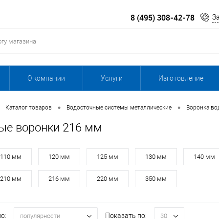
8 (495) 308-42-78
З
О компании
Услуги
Изготовление
•
•
Каталог товаров
Водосточные системы металлические
Воронка во
ые воронки 216 мм
110 мм
120 мм
125 мм
130 мм
140 мм
210 мм
216 мм
220 мм
350 мм
о:
Показать по:
популярности
30