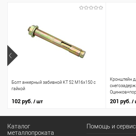
Кронштейн д
Болт анкерный забивной KT 52 М16х150 с
снегозадерж
гайкой
Оцинков+пор
102 руб.
201 руб.
/ шт
/
Каталог
Помощь и серви
металлопроката