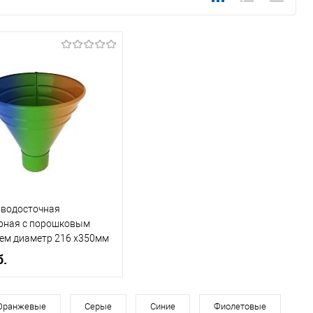
 водосточная
рная c порошковым
ем диаметр 216 х350мм
а RAL
б.
, мм
216
Оранжевые
Серые
Синие
Фиолетовые