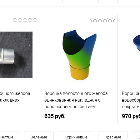
очного желоба
Воронка водосточного желоба
Воронка
накладная
оцинкованная накладная с
водосбо
порошковым покрытием
покрыти
диаметр 216 мм все цвета RAL
все цвет
635 руб.
970 ру
216
Диаметр, мм
216
Диаметр
Желтые
Зеленые
Коричневые
Красные