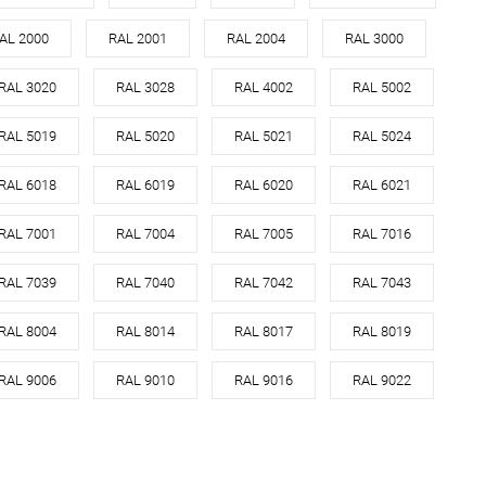
оцинкованная сталь с
AL 2000
RAL 2001
RAL 2004
RAL 3000
л
порошковым
покрытием
RAL 3020
RAL 3028
RAL 4002
RAL 5002
все цвета RAL
RAL 5019
RAL 5020
RAL 5021
RAL 5024
В корзину
RAL 6018
RAL 6019
RAL 6020
RAL 6021
ь в 1 клик
Сравнение
RAL 7001
RAL 7004
RAL 7005
RAL 7016
ранное
Под заказ
RAL 7039
RAL 7040
RAL 7042
RAL 7043
RAL 8004
RAL 8014
RAL 8017
RAL 8019
RAL 9006
RAL 9010
RAL 9016
RAL 9022