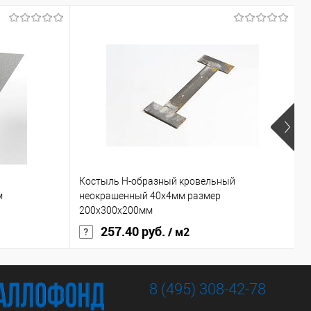
Костыль H-образный кровельный
П
м
неокрашенный 40х4мм размер
о
200x300х200мм
257.40 руб.
/ м2
8 (495) 308-42-78