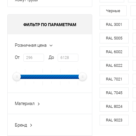
Материал
оц
Черные
Цвет
ФИЛЬТР ПО ПАРАМЕТРАМ
RAL 3001
В 
RAL 5005
Розничная цена
RAL 6002
Купить в 1 кл
От
До
В избранное
RAL 6022
RAL 7021
RAL 7045
Материал
RAL 8024
медь
оцинкованная сталь
RAL 9023
Бренд
оцинкованная сталь с
buildstor