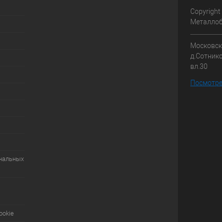
Copyright
Металлоб
Московска
д.Сотник
вл.30
Посмотре
ональных
ookie