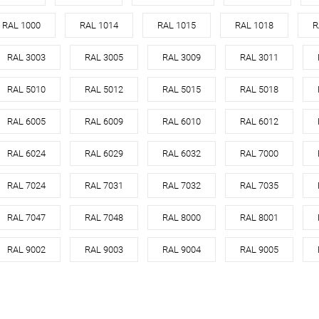
инкованная сталь
оцинкованная сталь с
RAL 1000
RAL 1014
RAL 1015
RAL 1018
R
Материал
порошковым
Материа
цинк
покрытием
RAL 3003
RAL 3005
RAL 3009
RAL 3011
Цвет
все цвета RAL
Цвет
корзину
RAL 5010
RAL 5012
RAL 5015
RAL 5018
В корзину
RAL 6005
RAL 6009
RAL 6010
RAL 6012
ик
Сравнение
Под заказ
Купить в 1 клик
Сравнение
Купит
RAL 6024
RAL 6029
RAL 6032
RAL 7000
В избранное
Под заказ
В изб
RAL 7024
RAL 7031
RAL 7032
RAL 7035
RAL 7047
RAL 7048
RAL 8000
RAL 8001
RAL 9002
RAL 9003
RAL 9004
RAL 9005