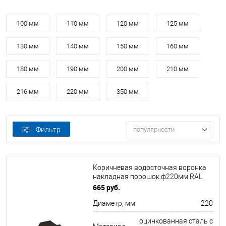
100 мм
110 мм
120 мм
125 мм
130 мм
140 мм
150 мм
160 мм
180 мм
190 мм
200 мм
210 мм
216 мм
220 мм
350 мм
Фильтр
популярности
Коричневая водосточная воронка
накладная порошок ф220мм RAL
8019
665 руб.
Диаметр, мм
220
оцинкованная сталь с