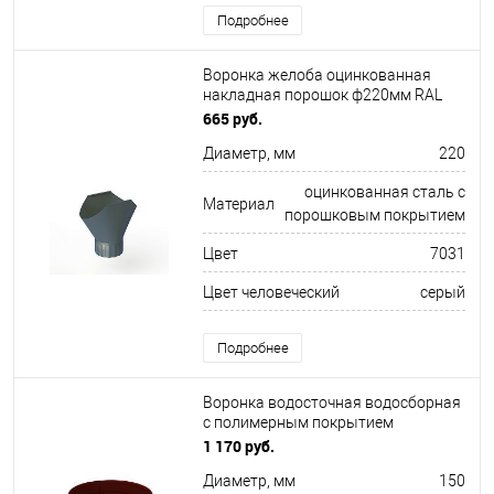
Подробнее
Воронка желоба оцинкованная
накладная порошок ф220мм RAL
7031
665 руб.
Диаметр, мм
220
оцинкованная сталь с
Материал
порошковым покрытием
Цвет
7031
Цвет человеческий
серый
Подробнее
Воронка водосточная водосборная
с полимерным покрытием
Металлпрофиль ф150х350мм RAL
1 170 руб.
3011
Диаметр, мм
150