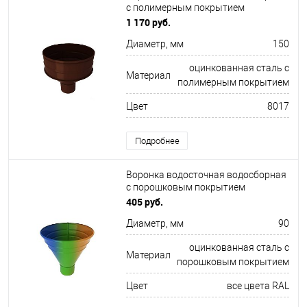
с полимерным покрытием
Металлпрофиль ф150х350мм RAL
1 170 руб.
8017
Диаметр, мм
150
оцинкованная сталь с
Материал
полимерным покрытием
Цвет
8017
Подробнее
Воронка водосточная водосборная
c порошковым покрытием
ф90х350мм все цвета RAL
405 руб.
Диаметр, мм
90
оцинкованная сталь с
Материал
порошковым покрытием
Цвет
все цвета RAL