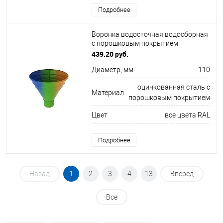
Подробнее
Воронка водосточная водосборная
c порошковым покрытием
ф110х350мм все цвета RAL
439.20 руб.
Диаметр, мм
110
оцинкованная сталь с
Материал
порошковым покрытием
Цвет
все цвета RAL
Подробнее
Назад
1
2
3
4
13
Вперед
Все