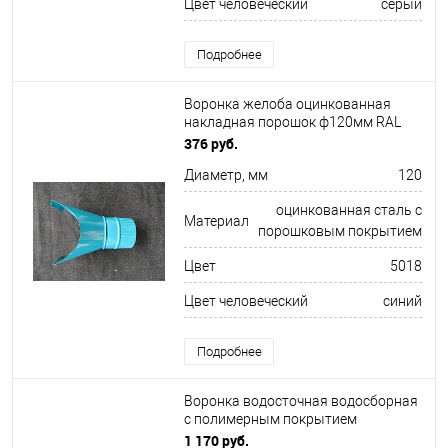
Цвет человеческий
серый
Подробнее
Воронка желоба оцинкованная
накладная порошок ф120мм RAL
5018
376 руб.
Диаметр, мм
120
оцинкованная сталь с
Материал
порошковым покрытием
Цвет
5018
Цвет человеческий
синий
Подробнее
Воронка водосточная водосборная
с полимерным покрытием
Металлпрофиль ф150х350мм RAL
1 170 руб.