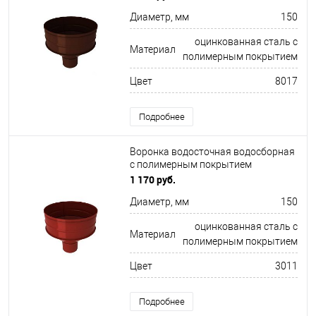
8017
Диаметр, мм
150
оцинкованная сталь с
Материал
полимерным покрытием
Цвет
8017
Подробнее
Воронка водосточная водосборная
с полимерным покрытием
Металлпрофиль ф150х350мм RAL
1 170 руб.
3011
Диаметр, мм
150
оцинкованная сталь с
Материал
полимерным покрытием
Цвет
3011
Подробнее