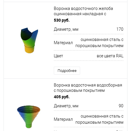
Воронка водосточного желоба
оцинкованная накладная с
порошковым покрытием ф170мм
530 руб.
все цвета RAL
Диаметр, мм
170
оцинкованная сталь с
Материал
порошковым покрытием
Цвет
все цвета RAL
Подробнее
Воронка водосточная водосборная
c порошковым покрытием
ф90х350мм все цвета RAL
405 руб.
Диаметр, мм
90
оцинкованная сталь с
Материал
порошковым покрытием