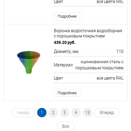
Цвет
все цвета RAL
Подробнее
Воронка водосточная водосборная
c порошковым покрытием
ф110х350мм все цвета RAL
439.20 руб.
Диаметр, мм
110
оцинкованная сталь с
Материал
порошковым покрытием
Цвет
все цвета RAL
Подробнее
Назад
1
2
3
4
13
Вперед
Все