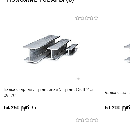
Балка сварная двутавровая (двутавр) 30Ш2 ст.
Балка сварна
09Г2С
64 250 руб.
61 200 ру
/ т