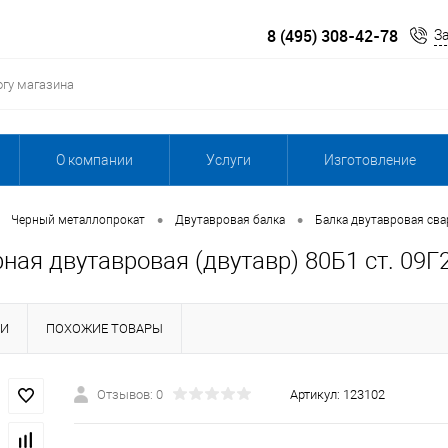
8 (495) 308-42-78
З
О компании
Услуги
Изготовление
•
•
Черный металлопрокат
Двутавровая балка
Балка двутавровая сва
ная двутавровая (двутавр) 80Б1 ст. 09Г
КИ
ПОХОЖИЕ ТОВАРЫ
Отзывов: 0
Артикул:
123102