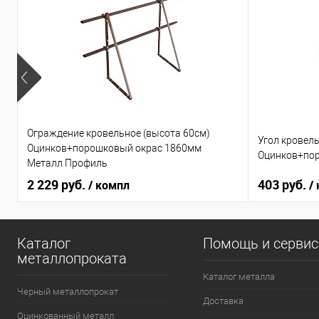
Ограждение кровельное (высота 60см)
Угол кровел
Оцинков+порошковый окрас 1860мм
Оцинков+пор
Металл Профиль
2 229 руб.
403 руб.
/ компл
/
Каталог
Помощь и серви
металлопроката
Каталог металла
Черный металлопрокат
Доставка
Оцинкованный металл