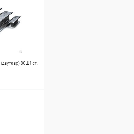
ину
Сравнение
Под заказ
(двутавр) 80Ш1 ст.
ину
Сравнение
Под заказ