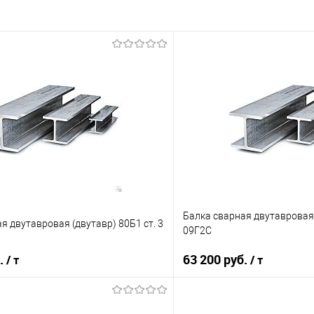
Балка сварная двутавровая 
я двутавровая (двутавр) 80Б1 ст. 3
09Г2С
б.
63 200 руб.
/ т
/ т