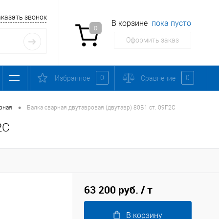
аказать звонок
В корзине
пока пусто
0
Оформить заказ
0
0
Избранное
Сравнение
•
рная
Балка сварная двутавровая (двутавр) 80Б1 ст. 09Г2С
2С
63 200 руб.
/ т
В корзину