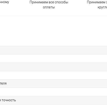
енному
Принимаем все способы
Принимаем з
оплаты
кругл
теля
я точность