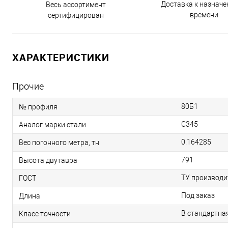
Доставка к назнач
Весь ассортимент
времени
сертифицирован
ХАРАКТЕРИСТИКИ
Прочие
80Б1
№ профиля
С345
Аналог марки стали
0.164285
Вес погонного метра, тн
791
Высота двутавра
ТУ производи
ГОСТ
Под заказ
Длина
В стандартна
Класс точности