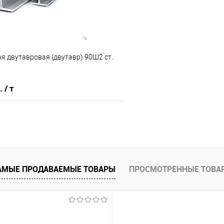
я двутавровая (двутавр) 90Ш2 ст.
б.
/ т
В корзину
 клик
Сравнение
АМЫЕ ПРОДАВАЕМЫЕ ТОВАРЫ
ПРОСМОТРЕННЫЕ ТОВА
е
Под заказ