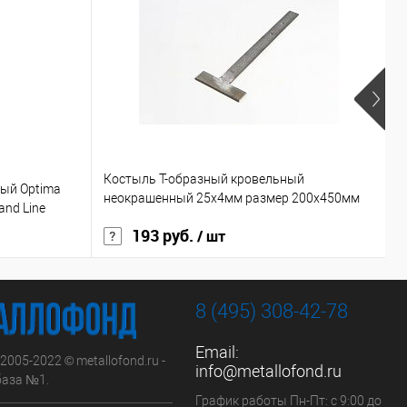
Костыль Т-образный кровельный
К
ый Optima
неокрашенный 25х4мм размер 200х450мм
о
nd Line
193 руб.
1
/ шт
8 (495) 308-42-78
Email:
 2005-2022 © metallofond.ru -
info@metallofond.ru
аза №1.
График работы Пн-Пт: с 9:00 до