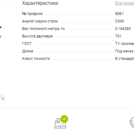
Характеристики:
Все хара
№ профиля
80Б1
Аналог марки стали
С345
Вес погонного метра, тн
0.164285
Высота двутавра
791
ГОСТ
ТУ произв
Длина
Под заказ
Класс точности
В стандар