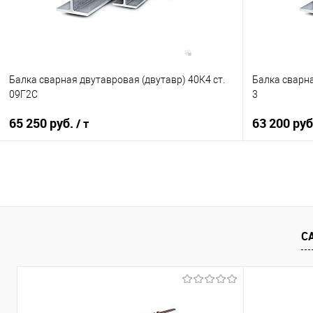
Балка сварная двутавровая (двутавр) 40К4 ст.
Балка сварна
09Г2С
3
65 250 руб.
63 200 ру
/ т
В корзину
Купить в 1 клик
Сравнение
Купить в 1
С
В избранное
Под заказ
В избранно