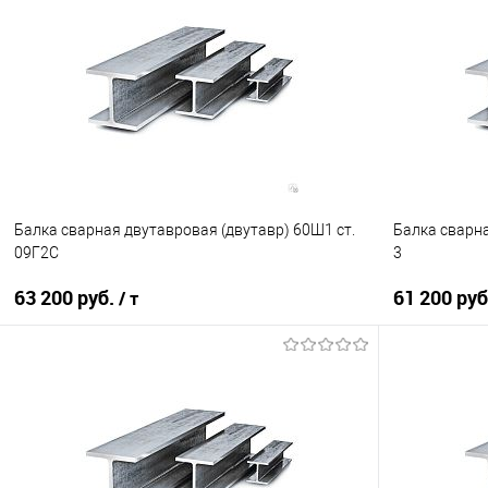
В корзину
Купить в 1 клик
Сравнение
Купить в 1
В избранное
Под заказ
В избранно
Балка сварная двутавровая (двутавр) 60Ш1 ст.
Балка сварна
09Г2С
3
63 200 руб.
61 200 ру
/ т
В корзину
Купить в 1 клик
Сравнение
Купить в 1
В избранное
Под заказ
В избранно