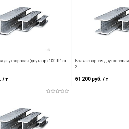
В корзину
В корз
 клик
Сравнение
Купить в 1 клик
е
Под заказ
В избранное
я двутавровая (двутавр) 100Ш4 ст.
Балка сварная двутавровая 
3
б.
61 200 руб.
/ т
/ т
В корзину
В корз
 клик
Сравнение
Купить в 1 клик
е
Под заказ
В избранное