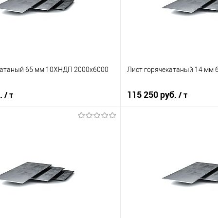
катаный 65 мм 10ХНДП 2000х6000
Лист горячекатаный 14 мм 
б.
115 250 руб.
/ т
/ т
В корзину
В корз
 клик
Сравнение
Купить в 1 клик
е
Под заказ
В избранное