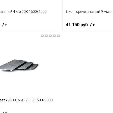
катаный 4 мм 20К 1500х6000
Лист горячекатаный 9 мм с
б.
41 150 руб.
/ т
/ т
В корзину
В корз
 клик
Сравнение
Купить в 1 клик
е
Под заказ
В избранное
катаный 80 мм 17Г1С 1500х6000