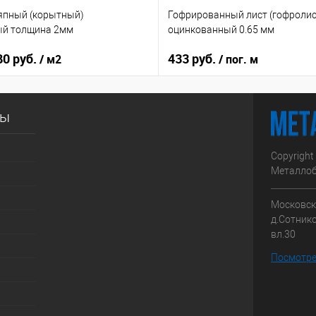
япный (корытный)
Гофрированный лист (гофролис
ый толщина 2мм
оцинкованный 0.65 мм
80 руб.
433 руб.
/ м2
/ пог. м
сы
Copyright
Металлоб
Московска
д.Сотник
вл.30
Посмотре