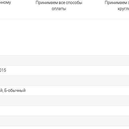
енному
Принимаем все способы
Принимаем з
оплаты
кругл
015
й, Б-обычный