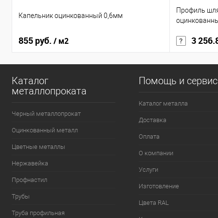
Профиль шл
Капельник оцинкованный 0,6мм
оцинкованн
855 руб.
3 256.
/ м2
Каталог
Помощь и серви
металлопроката
Каталог металла
Черный металлопрокат
Доставка
Оцинкованный металл
Оплата
Цветные металлы
О компании
Нержавейка
Услуги
Профнастил
Изготовление
Трубы
Цвета RAL
Труба профильная