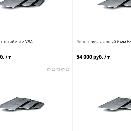
катаный 5 мм У8А
Лист горячекатаный 5 мм 6
уб.
54 000 руб.
/ т
/ т
В корзину
В корз
 клик
Сравнение
Купить в 1 клик
е
Под заказ
В избранное