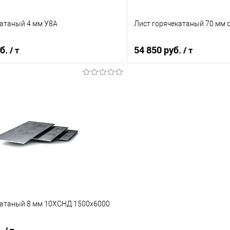
катаный 4 мм У8А
Лист горячекатаный 70 мм 
уб.
54 850 руб.
/ т
/ т
В корзину
В корз
 клик
Сравнение
Купить в 1 клик
е
Под заказ
В избранное
катаный 8 мм 10ХСНД 1500х6000