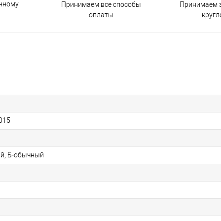
енному
Принимаем все способы
Принимаем з
оплаты
кругл
015
й, Б-обычный