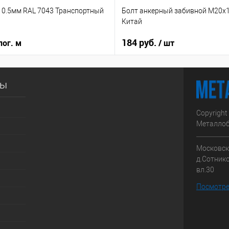
т 0.5мм RAL 7043 Транспортный
Болт анкерный забивной М20х1
Китай
184 руб.
пог. м
/ шт
сы
Copyright
Металлоб
Московска
д.Сотник
вл.30
Посмотре