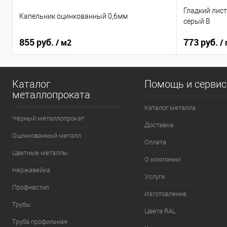
Гладкий лис
Капельник оцинкованный 0,6мм
серый B
855 руб.
773 руб.
/ м2
/ 
Каталог
Помощь и серви
металлопроката
Каталог металла
Черный металлопрокат
Доставка
Оцинкованный металл
Оплата
Цветные металлы
О компании
Нержавейка
Услуги
Профнастил
Изготовление
Трубы
Цвета RAL
Труба профильная