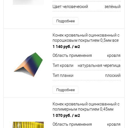
Цвет человеческий
зелёный
Подробнее
Конек кровельный оцинкованный с
порошковым покрытием 0,5мм все
цвета RAL
1 140 руб.
/ м2
Область применения
кровля
Тип кровли
натуральная черепица
Тип планки
плоский
Подробнее
Конек кровельный оцинкованный c
полимерным покрытием 0,45мм
RAL 9003
1 070 руб.
/ м2
Область применения
кровля