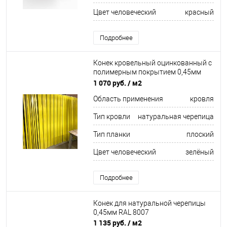
Цвет человеческий
красный
Подробнее
Конек кровельный оцинкованный c
полимерным покрытием 0,45мм
RAL 6005
1 070 руб.
/ м2
Область применения
кровля
Тип кровли
натуральная черепица
Тип планки
плоский
Цвет человеческий
зелёный
Подробнее
Конек для натуральной черепицы
0,45мм RAL 8007
1 135 руб.
/ м2