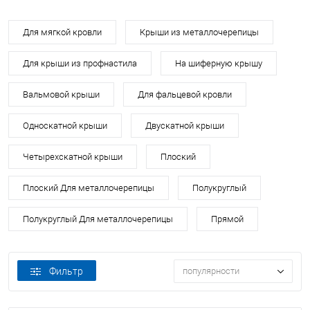
Для мягкой кровли
Крыши из металлочерепицы
Для крыши из профнастила
На шиферную крышу
Вальмовой крыши
Для фальцевой кровли
Односкатной крыши
Двускатной крыши
Четырехскатной крыши
Плоский
Плоский Для металлочерепицы
Полукруглый
Полукруглый Для металлочерепицы
Прямой
Фильтр
популярности