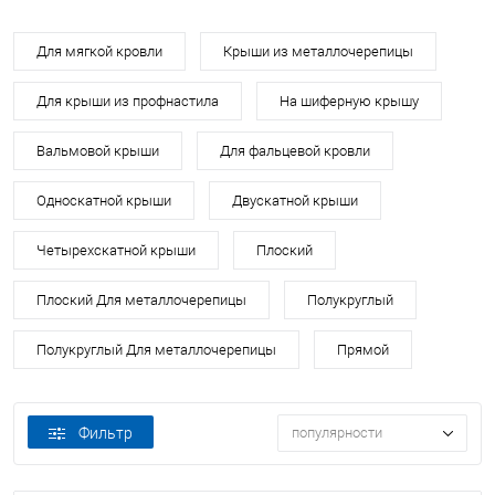
Для мягкой кровли
Крыши из металлочерепицы
Для крыши из профнастила
На шиферную крышу
Вальмовой крыши
Для фальцевой кровли
Односкатной крыши
Двускатной крыши
Четырехскатной крыши
Плоский
Плоский Для металлочерепицы
Полукруглый
Полукруглый Для металлочерепицы
Прямой
Фильтр
популярности