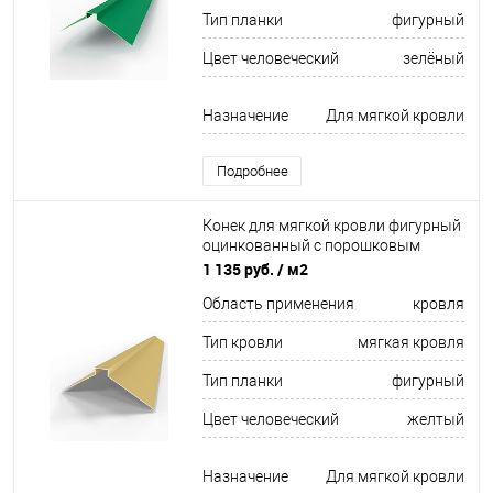
Тип планки
фигурный
Цвет человеческий
зелёный
Назначение
Для мягкой кровли
Подробнее
Конек для мягкой кровли фигурный
оцинкованный c порошковым
покрытием 0,45мм RAL 1002
1 135 руб.
/ м2
Область применения
кровля
Тип кровли
мягкая кровля
Тип планки
фигурный
Цвет человеческий
желтый
Назначение
Для мягкой кровли