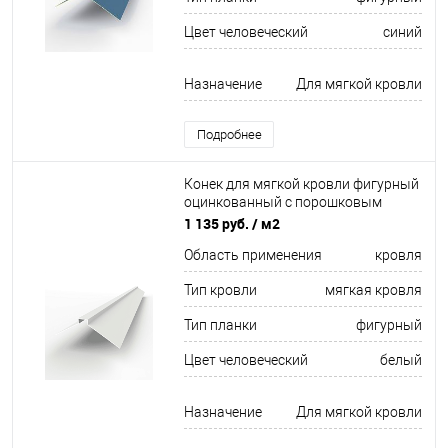
Цвет человеческий
синий
Назначение
Для мягкой кровли
Подробнее
Конек для мягкой кровли фигурный
оцинкованный c порошковым
покрытием 0,45мм RAL 9010
1 135 руб.
/ м2
Область применения
кровля
Тип кровли
мягкая кровля
Тип планки
фигурный
Цвет человеческий
белый
Назначение
Для мягкой кровли