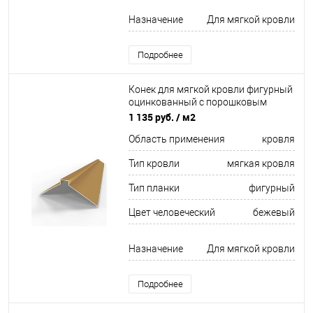
Назначение
Для мягкой кровли
Подробнее
Конек для мягкой кровли фигурный
оцинкованный c порошковым
покрытием 0,45мм RAL 1011
1 135 руб.
/ м2
Область применения
кровля
Тип кровли
мягкая кровля
Тип планки
фигурный
Цвет человеческий
бежевый
Назначение
Для мягкой кровли
Подробнее