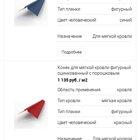
Тип планки
фигурный
Цвет человеческий
синий
Назначение
Для мягкой кровли
Подробнее
Конек для мягкой кровли фигурный
оцинкованный c порошковым
покрытием 0,45мм RAL 3001
1 135 руб.
/ м2
Область применения
кровля
Тип кровли
мягкая кровля
Тип планки
фигурный
Цвет человеческий
красный
Назначение
Для мягкой кровли