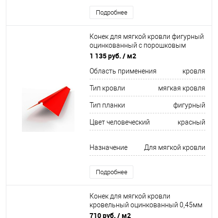
Подробнее
Конек для мягкой кровли фигурный
оцинкованный c порошковым
покрытием 0,45мм RAL 3026
1 135 руб.
/ м2
Область применения
кровля
Тип кровли
мягкая кровля
Тип планки
фигурный
Цвет человеческий
красный
Назначение
Для мягкой кровли
Подробнее
Конек для мягкой кровли
кровельный оцинкованный 0,45мм
ширина менее 625 мм
710 руб.
/ м2