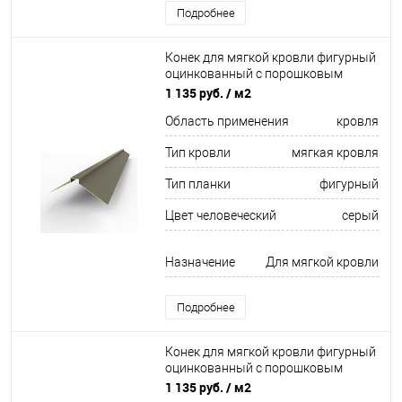
Подробнее
Конек для мягкой кровли фигурный
оцинкованный c порошковым
покрытием 0,45мм RAL 7039
1 135 руб.
/ м2
Область применения
кровля
Тип кровли
мягкая кровля
Тип планки
фигурный
Цвет человеческий
серый
Назначение
Для мягкой кровли
Подробнее
Конек для мягкой кровли фигурный
оцинкованный c порошковым
покрытием 0,45мм RAL 3016
1 135 руб.
/ м2