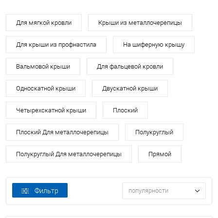
Для мягкой кровли
Крыши из металлочерепицы
Для крыши из профнастила
На шиферную крышу
Вальмовой крыши
Для фальцевой кровли
Односкатной крыши
Двускатной крыши
Четырехскатной крыши
Плоский
Плоский Для металлочерепицы
Полукруглый
Полукруглый Для металлочерепицы
Прямой
Фильтр
популярности