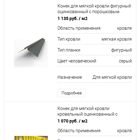
Конек для мягкой кровли фигурный
оцинкованный c порошковым
покрытием 0,45мм RAL 7012
1 135 руб.
/ м2
Область применения
кровля
Тип кровли
мягкая кровля
Тип планки
фигурный
Цвет человеческий
серый
Назначение
Для мягкой кровли
Подробнее
Конек для мягкой кровли
кровельный оцинкованный c
полимерным покрытием 0,45мм
1 070 руб.
/ м2
RAL 3005
Область применения
кровля