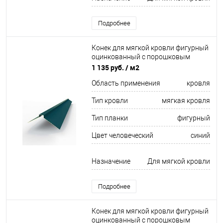
Подробнее
Конек для мягкой кровли фигурный
оцинкованный c порошковым
покрытием 0,45мм RAL 5020
1 135 руб.
/ м2
Область применения
кровля
Тип кровли
мягкая кровля
Тип планки
фигурный
Цвет человеческий
синий
Назначение
Для мягкой кровли
Подробнее
Конек для мягкой кровли фигурный
оцинкованный c порошковым