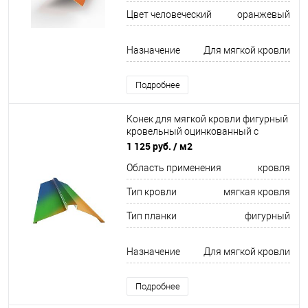
Цвет человеческий
оранжевый
Назначение
Для мягкой кровли
Подробнее
Конек для мягкой кровли фигурный
кровельный оцинкованный с
порошковым покрытием 0,45мм
1 125 руб.
/ м2
все цвета RAL
Область применения
кровля
Тип кровли
мягкая кровля
Тип планки
фигурный
Назначение
Для мягкой кровли
Подробнее