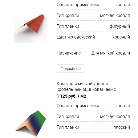
Область применения
кровля
Тип кровли
мягкая кровля
Тип планки
фигурный
Цвет человеческий
красный
Назначение
Для мягкой кровли
Подробнее
Конек для мягкой кровли
кровельный оцинкованный с
порошковым покрытием 0,45мм
1 125 руб.
/ м2
все цвета RAL
Область применения
кровля
Тип кровли
мягкая кровля
Тип планки
плоский