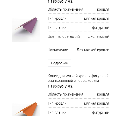
покрытием 0,45мм RAL 4001
1 135 руб.
/ м2
Область применения
кровля
Тип кровли
мягкая кровля
Тип планки
фигурный
Цвет человеческий
фиолетовый
Назначение
Для мягкой кровли
Подробнее
Конек для мягкой кровли фигурный
оцинкованный c порошковым
покрытием 0,45мм RAL 2009
1 135 руб.
/ м2
Область применения
кровля
Тип кровли
мягкая кровля
Тип планки
фигурный