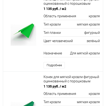
оцинкованный c порошковым
покрытием 0,45мм RAL 6038
1 135 руб.
/ м2
Область применения
кровля
Тип кровли
мягкая кровля
Тип планки
фигурный
Цвет человеческий
зелёный
Назначение
Для мягкой кровли
Подробнее
Конек для мягкой кровли фигурный
оцинкованный c порошковым
покрытием 0,45мм RAL 6024
1 135 руб.
/ м2
Область применения
кровля
Тип кровли
мягкая кровля