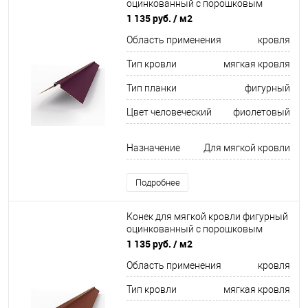
оцинкованный c порошковым
покрытием 0,45мм RAL 4007
1 135 руб.
/ м2
Область применения
кровля
Тип кровли
мягкая кровля
Тип планки
фигурный
Цвет человеческий
фиолетовый
Назначение
Для мягкой кровли
Подробнее
Конек для мягкой кровли фигурный
оцинкованный c порошковым
покрытием 0,45мм RAL 3009
1 135 руб.
/ м2
Область применения
кровля
Тип кровли
мягкая кровля