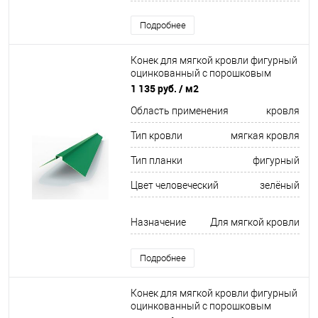
Подробнее
Конек для мягкой кровли фигурный
оцинкованный c порошковым
покрытием 0,45мм RAL 6032
1 135 руб.
/ м2
Область применения
кровля
Тип кровли
мягкая кровля
Тип планки
фигурный
Цвет человеческий
зелёный
Назначение
Для мягкой кровли
Подробнее
Конек для мягкой кровли фигурный
оцинкованный c порошковым