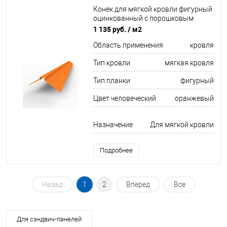
Конек для мягкой кровли фигурный
оцинкованный c порошковым
покрытием 0,45мм RAL 2002
1 135 руб.
/ м2
Область применения
кровля
Тип кровли
мягкая кровля
Тип планки
фигурный
Цвет человеческий
оранжевый
Назначение
Для мягкой кровли
Подробнее
Назад
1
2
Вперед
Все
Для сэндвич-панелей