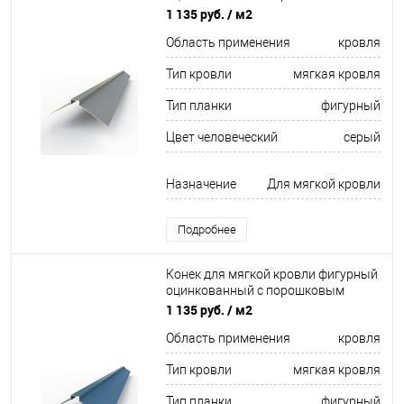
покрытием 0,45мм RAL 7046
1 135 руб.
/ м2
Область применения
кровля
Тип кровли
мягкая кровля
Тип планки
фигурный
Цвет человеческий
серый
Назначение
Для мягкой кровли
Подробнее
Конек для мягкой кровли фигурный
оцинкованный c порошковым
покрытием 0,45мм RAL 5007
1 135 руб.
/ м2
Область применения
кровля
Тип кровли
мягкая кровля
Тип планки
фигурный