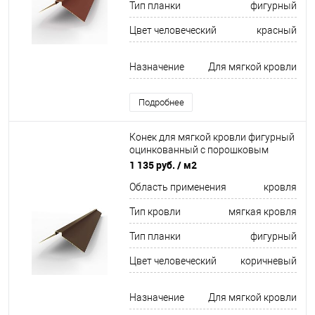
Тип планки
фигурный
Цвет человеческий
красный
Назначение
Для мягкой кровли
Подробнее
Конек для мягкой кровли фигурный
оцинкованный c порошковым
покрытием 0,45мм RAL 8014
1 135 руб.
/ м2
Область применения
кровля
Тип кровли
мягкая кровля
Тип планки
фигурный
Цвет человеческий
коричневый
Назначение
Для мягкой кровли