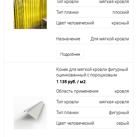
Тип кровли
мягкая кровля
Тип планки
плоский
Цвет человеческий
красный
Назначение
Для мягкой кровли
Подробнее
Конек для мягкой кровли фигурный
оцинкованный c порошковым
покрытием 0,45мм RAL 9002
1 135 руб.
/ м2
Область применения
кровля
Тип кровли
мягкая кровля
Тип планки
фигурный
Цвет человеческий
серый