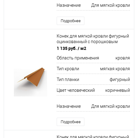
Назначение
Для мягкой кровли
Подробнее
Конек для мягкой кровли фигурный
оцинкованный c порошковым
покрытием 0,45мм RAL 8023
1 135 руб.
/ м2
Область применения
кровля
Тип кровли
мягкая кровля
Тип планки
фигурный
Цвет человеческий
коричневый
Назначение
Для мягкой кровли
Подробнее
Конек для мягкой кровли фигурный