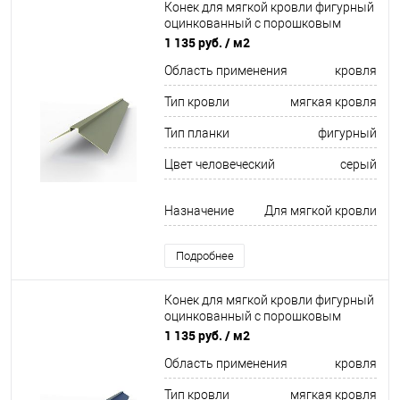
Конек для мягкой кровли фигурный
оцинкованный c порошковым
покрытием 0,45мм RAL 7033
1 135 руб.
/ м2
Область применения
кровля
Тип кровли
мягкая кровля
Тип планки
фигурный
Цвет человеческий
серый
Назначение
Для мягкой кровли
Подробнее
Конек для мягкой кровли фигурный
оцинкованный c порошковым
покрытием 0,45мм RAL 5000
1 135 руб.
/ м2
Область применения
кровля
Тип кровли
мягкая кровля