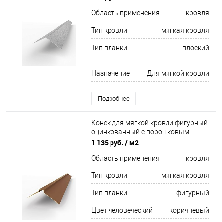
Область применения
кровля
Тип кровли
мягкая кровля
Тип планки
плоский
Назначение
Для мягкой кровли
Подробнее
Конек для мягкой кровли фигурный
оцинкованный c порошковым
покрытием 0,45мм RAL 8003
1 135 руб.
/ м2
Область применения
кровля
Тип кровли
мягкая кровля
Тип планки
фигурный
Цвет человеческий
коричневый