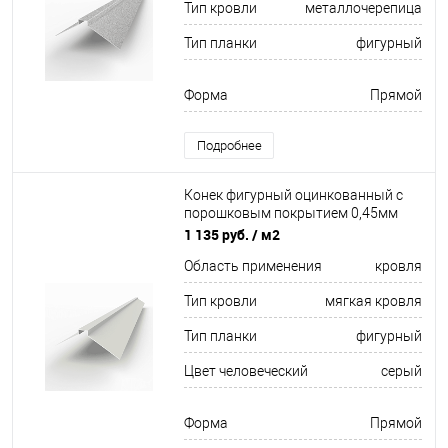
Тип кровли
металлочерепица
Тип планки
фигурный
Форма
Прямой
Подробнее
Конек фигурный оцинкованный c
порошковым покрытием 0,45мм
RAL 9002
1 135 руб.
/ м2
Область применения
кровля
Тип кровли
мягкая кровля
Тип планки
фигурный
Цвет человеческий
серый
Форма
Прямой