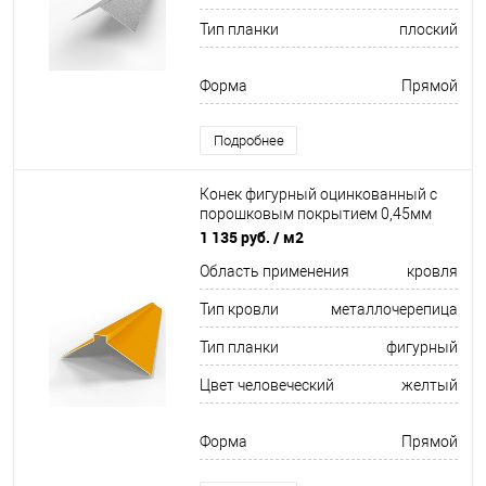
Тип планки
плоский
Форма
Прямой
Подробнее
Конек фигурный оцинкованный c
порошковым покрытием 0,45мм
RAL 1007
1 135 руб.
/ м2
Область применения
кровля
Тип кровли
металлочерепица
Тип планки
фигурный
Цвет человеческий
желтый
Форма
Прямой