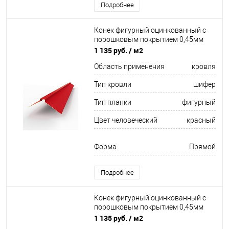
Подробнее
Конек фигурный оцинкованный c
порошковым покрытием 0,45мм
RAL 3020
1 135 руб.
/ м2
Область применения
кровля
Тип кровли
шифер
Тип планки
фигурный
Цвет человеческий
красный
Форма
Прямой
Подробнее
Конек фигурный оцинкованный c
порошковым покрытием 0,45мм
RAL 5015
1 135 руб.
/ м2