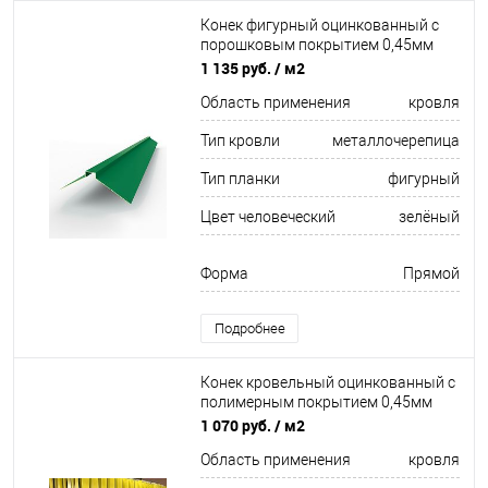
Конек фигурный оцинкованный c
порошковым покрытием 0,45мм
RAL 6029
1 135 руб.
/ м2
Область применения
кровля
Тип кровли
металлочерепица
Тип планки
фигурный
Цвет человеческий
зелёный
Форма
Прямой
Подробнее
Конек кровельный оцинкованный c
полимерным покрытием 0,45мм
RAL 3005
1 070 руб.
/ м2
Область применения
кровля