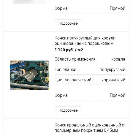
Форма
Прямой
Подробнее
Конек полукруглый для кровли
оцинкованный с порошковым
покрытием 0,45x301мм RAL 8004
1 120 руб.
/ м2
Область применения
кровля
Тип планки
полукруглый
Цвет человеческий
коричневый
Форма
Прямой
Подробнее
Конек кровельный оцинкованный c
полимерным покрытием 0,45мм