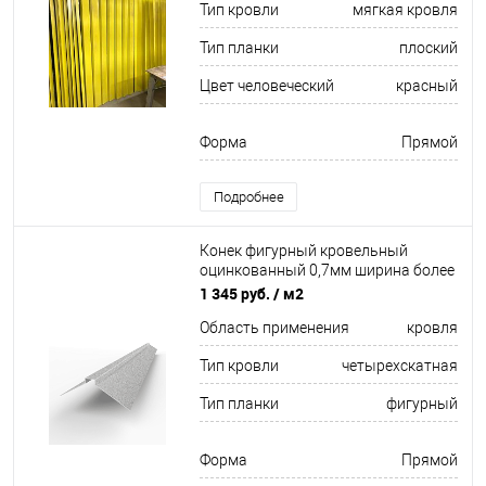
Тип кровли
мягкая кровля
Тип планки
плоский
Цвет человеческий
красный
Форма
Прямой
Подробнее
Конек фигурный кровельный
оцинкованный 0,7мм ширина более
625 мм
1 345 руб.
/ м2
Область применения
кровля
Тип кровли
четырехскатная
Тип планки
фигурный
Форма
Прямой