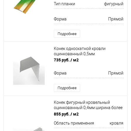
Тип планки
фигурный
Форма
Прямой
Подробнее
Конек односкатной кровли
оцинкованный 0,5мм
735 руб.
/ м2
Форма
Прямой
Подробнее
Конек фигурный кровельный
оцинкованный 0,4мм ширина более
625 мм
855 руб.
/ м2
Область применения
кровля