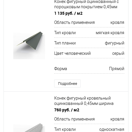
Конек фигурный оцинкованный c
порошковым покрытием 0,45мм
RAL 7012
1 135 руб.
/ м2
Область применения
кровля
Тип кровли
мягкая кровля
Тип планки
фигурный
Цвет человеческий
серый
Форма
Прямой
Подробнее
Конек фигурный кровельный
оцинкованный 0,45мм ширина
более 625 мм
760 руб.
/ м2
Область применения
кровля
Тип кровли
односкатная