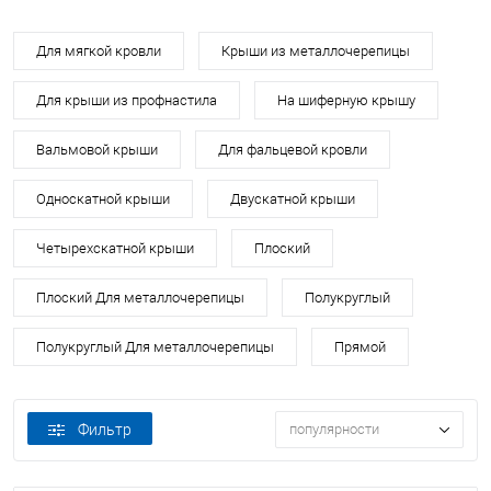
Для мягкой кровли
Крыши из металлочерепицы
Для крыши из профнастила
На шиферную крышу
Вальмовой крыши
Для фальцевой кровли
Односкатной крыши
Двускатной крыши
Четырехскатной крыши
Плоский
Плоский Для металлочерепицы
Полукруглый
Полукруглый Для металлочерепицы
Прямой
Фильтр
популярности