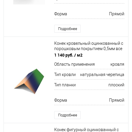
Форма
Прямой
Подробнее
Конек кровельный оцинкованный с
порошковым покрытием 0,5мм все
цвета RAL
1 140 руб.
/ м2
Область применения
кровля
Тип кровли
натуральная черепица
Тип планки
плоский
Форма
Прямой
Подробнее
Конек фигурный оцинкованный c