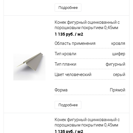
Подробнее
Конек фигурный оцинкованный c
порошковым покрытием 0,45мм
RAL 7036
1 135 руб.
/ м2
Область применения
кровля
Тип кровли
шифер
Тип планки
фигурный
Цвет человеческий
серый
Форма
Прямой
Подробнее
Конек фигурный оцинкованный c
порошковым покрытием 0,45мм
RAL 5021
1 135 руб.
/ м2