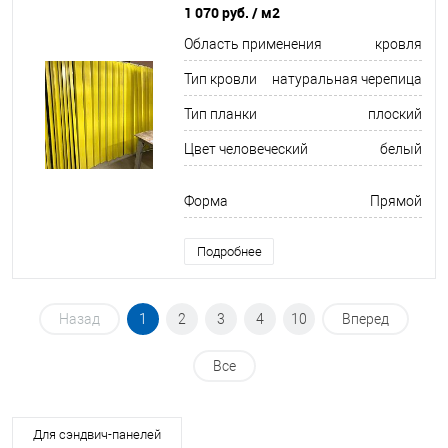
RAL 9003
1 070 руб.
/ м2
Область применения
кровля
Тип кровли
натуральная черепица
Тип планки
плоский
Цвет человеческий
белый
Форма
Прямой
Подробнее
Назад
1
2
3
4
10
Вперед
Все
Для сэндвич-панелей