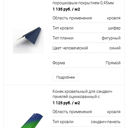
порошковым покрытием 0,45мм
RAL 5003
1 135 руб.
/ м2
Область применения
кровля
Тип кровли
шифер
Тип планки
фигурный
Цвет человеческий
синий
Форма
Прямой
Подробнее
Конек кровельный для сэндвич-
панелей оцинкованный с
порошковым покрытием 0,45мм
1 125 руб.
/ м2
все цвета RAL
Область применения
кровля
Тип кровли
сэндвич-панель