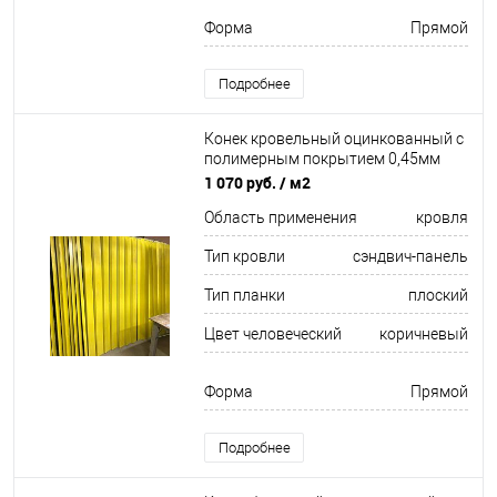
Форма
Прямой
Подробнее
Конек кровельный оцинкованный c
полимерным покрытием 0,45мм
RAL 8017
1 070 руб.
/ м2
Область применения
кровля
Тип кровли
сэндвич-панель
Тип планки
плоский
Цвет человеческий
коричневый
Форма
Прямой
Подробнее