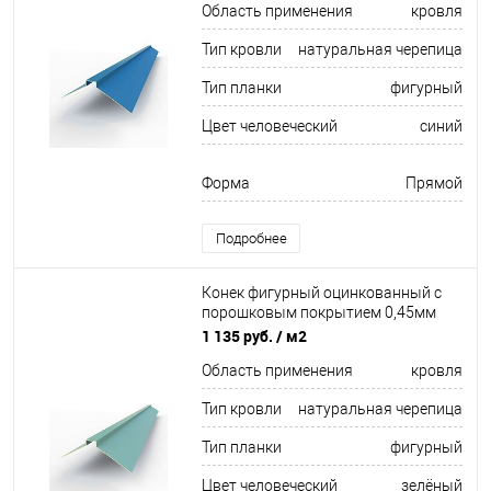
Область применения
кровля
Тип кровли
натуральная черепица
Тип планки
фигурный
Цвет человеческий
синий
Форма
Прямой
Подробнее
Конек фигурный оцинкованный c
порошковым покрытием 0,45мм
RAL 6034
1 135 руб.
/ м2
Область применения
кровля
Тип кровли
натуральная черепица
Тип планки
фигурный
Цвет человеческий
зелёный