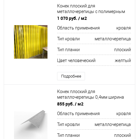
Конек плоский для
металлочерепицы c полимерным
покрытием 0,45мм RAL 1015
1 070 руб.
/ м2
Область применения
кровля
Тип кровли
металлочерепица
Тип планки
плоский
Цвет человеческий
желтый
Подробнее
Конек плоский для
металлочерепицы 0,4мм ширина
более 625 мм
855 руб.
/ м2
Область применения
кровля
Тип кровли
металлочерепица
Тип планки
плоский