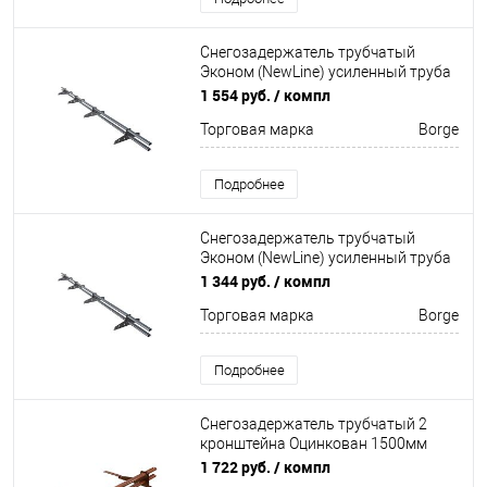
Снегозадержатель трубчатый
Эконом (NewLine) усиленный труба
овал 20х40мм 4 кронштейна
1 554 руб.
/ компл
Неоцинков+порошковый окрас
Торговая марка
Borge
3000мм Borge
Подробнее
Снегозадержатель трубчатый
Эконом (NewLine) усиленный труба
овал 20х40мм 4 кронштейна
1 344 руб.
/ компл
Неоцинков+порошковый окрас
Торговая марка
Borge
3000мм Borge
Подробнее
Снегозадержатель трубчатый 2
кронштейна Оцинкован 1500мм
Borge
1 722 руб.
/ компл