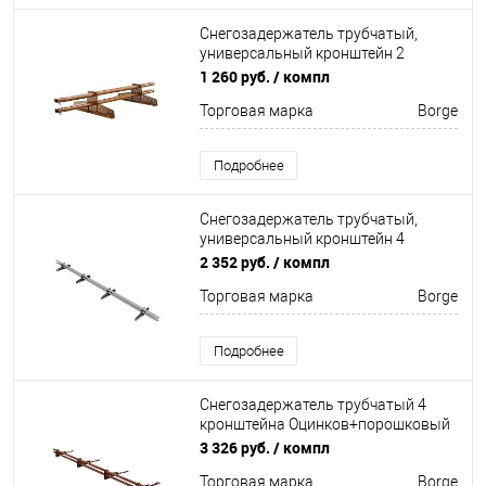
Снегозадержатель трубчатый,
универсальный кронштейн 2
кронштейна Оцинкован 1500мм
1 260 руб.
/ компл
Borge
Торговая марка
Borge
Подробнее
Снегозадержатель трубчатый,
универсальный кронштейн 4
кронштейна Оцинкован 3000мм
2 352 руб.
/ компл
Borge
Торговая марка
Borge
Подробнее
Снегозадержатель трубчатый 4
кронштейна Оцинков+порошковый
окрас 3000мм Borge
3 326 руб.
/ компл
Торговая марка
Borge