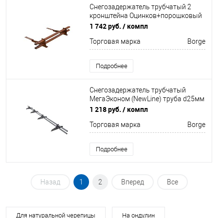
Снегозадержатель трубчатый 2
кронштейна Оцинков+порошковый
окрас 1500мм Borge
1 742 руб.
/ компл
Торговая марка
Borge
Подробнее
Снегозадержатель трубчатый
МегаЭконом (NewLine) труба d25мм
4 кронштейна
1 218 руб.
/ компл
Неоцинков+порошковый окрас
Торговая марка
Borge
3000мм Borge
Подробнее
Назад
1
2
Вперед
Все
Для натуральной черепицы
На ондулин