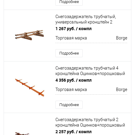
Подробнее
Снегозадержатель трубчатый,
универсальный кронштейн 2
кронштейна Оцинков+порошковый
1 267 руб.
/ компл
окрас 1500мм Borge
Торговая марка
Borge
Подробнее
Снегозадержатель трубчатый 4
кронштейна Оцинков+порошковый
окрас 3000мм Borge
4 356 руб.
/ компл
Торговая марка
Borge
Подробнее
Снегозадержатель трубчатый 2
кронштейна Оцинков+порошковый
окрас 1500мм Borge
2 257 руб.
/ компл