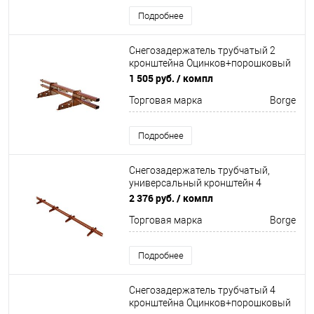
Подробнее
Снегозадержатель трубчатый 2
кронштейна Оцинков+порошковый
окрас 1500мм Borge
1 505 руб.
/ компл
Торговая марка
Borge
Подробнее
Снегозадержатель трубчатый,
универсальный кронштейн 4
кронштейна Оцинков+порошковый
2 376 руб.
/ компл
окрас 3000мм Borge
Торговая марка
Borge
Подробнее
Снегозадержатель трубчатый 4
кронштейна Оцинков+порошковый