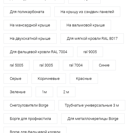
Для поликарбоната
На крышу из сэндвич панелей
На мансардной крыше
На вальмовой крыше
На двухскатной крыше
Для мягкой кровли RAL 8017
Для фальцевой кровли RAL 7004
ral 9005
ral 5005
ral 3005
ral 7004
Синие
Серые
Коричневые
Красные
Зеленые
1м
2 м
Снегоуловители Borge
Трубчатые универсальные 3 м
Борге для профнастила
Для металлочерепицы Borge
Borge для фальцевой кровли