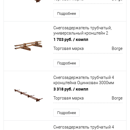
Подробнее
Снегозадержатель трубчатый,
универсальный кронштейн 2
кронштейна Оцинков+порошковый
1 703 руб.
/ компл
окрас 1500мм Borge
Торговая марка
Borge
Подробнее
Снегозадержатель трубчатый 4
кронштейна Оцинкован 3000мм
Borge
3 318 руб.
/ компл
Торговая марка
Borge
Подробнее
Снегозадержатель трубчатый 4