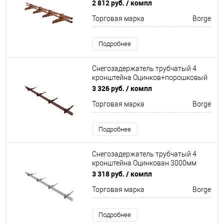
окрас 3000мм Borge
2 812 руб.
/ компл
Торговая марка
Borge
Подробнее
Снегозадержатель трубчатый 4
кронштейна Оцинков+порошковый
окрас 3000мм Borge
3 326 руб.
/ компл
Торговая марка
Borge
Подробнее
Снегозадержатель трубчатый 4
кронштейна Оцинкован 3000мм
Borge
3 318 руб.
/ компл
Торговая марка
Borge
Подробнее