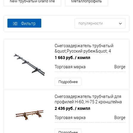
New трубчатый Grand line
Металлопрофиль
Фильтр
популярности
Снегозадержатель трубчатый
&quot;Русский рубеж&quot; 4
кронштейна Оцинков+порошковый
1 663 руб.
/ компл
окрас 3000мм Borge
Торговая марка
Borge
Подробнее
Снегозадержатель трубчатый для
профилей Н-60, Н-75 2 кронштейна
Оцинкован 1500мм Borge
2 436 руб.
/ компл
Торговая марка
Borge
Подробнее