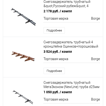
Снегозадержатель трубчатый
&quot;Русский рубеж&quot; 4
кронштейна Оцинков+порошковый
2 178 руб.
/ компл
окрас 3000мм Borge
Торговая марка
Borge
Подробнее
Снегозадержатель трубчатый 4
кронштейна Оцинков+порошковый
окрас 3000мм Borge
3 524 руб.
/ компл
Торговая марка
Borge
Подробнее
Снегозадержатель трубчатый
МегаЭконом (NewLine) труба d25мм
4 кронштейна
1 050 руб.
/ компл
Неоцинков+порошковый окрас
Торговая марка
Borge
3000мм Borge