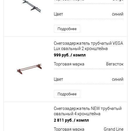
Цвет
синий
Подробнее
Снегозадержатель трубчатый VEGA
Lux овальный 2 кронштейна
Оцинков+порошковый окрас
999 руб.
/ компл
1000мм Вегасток
Торговая марка
Вегасток
Цвет
синий
Подробнее
Снегозадержатель NEW трубчатый
овальный 4 кронштейна
Оцинков+порошковый окрас
2 811 руб.
/ компл
3000мм Grand Line
Торговая марка
Grand Line