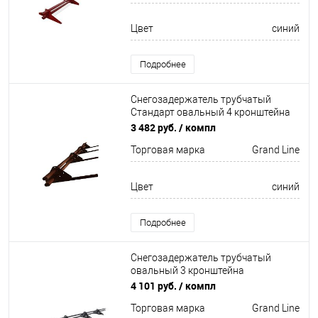
Цвет
синий
Подробнее
Снегозадержатель трубчатый
Стандарт овальный 4 кронштейна
Оцинков+порошковый окрас
3 482 руб.
/ компл
3000мм Grand Line
Торговая марка
Grand Line
Цвет
синий
Подробнее
Снегозадержатель трубчатый
овальный 3 кронштейна
Оцинков+порошковый окрас
4 101 руб.
/ компл
3000мм Grand Line
Торговая марка
Grand Line