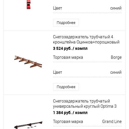
Цвет
синий
Подробнее
Снегозадержатель трубчатый 4
кронштейна Оцинков+порошковый
окрас 3000мм Borge
3 524 руб.
/ компл
Торговая марка
Borge
Цвет
синий
Подробнее
Снегозадержатель трубчатый
универсальный круглый Optima 3
кронштейна
1 384 руб.
/ компл
Неоцинков+порошковый окрас
Торговая марка
Grand Line
3000мм Grand Line