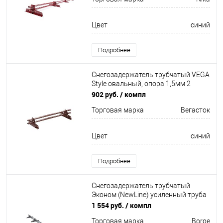
Цвет
синий
Подробнее
Снегозадержатель трубчатый VEGA
Style овальный, опора 1,5мм 2
кронштейна Оцинков+порошковый
902 руб.
/ компл
окрас 1000мм Вегасток
Торговая марка
Вегасток
Цвет
синий
Подробнее
Снегозадержатель трубчатый
Эконом (NewLine) усиленный труба
овал 20х40мм 4 кронштейна
1 554 руб.
/ компл
Неоцинков+порошковый окрас
Торговая марка
Borge
3000мм Borge