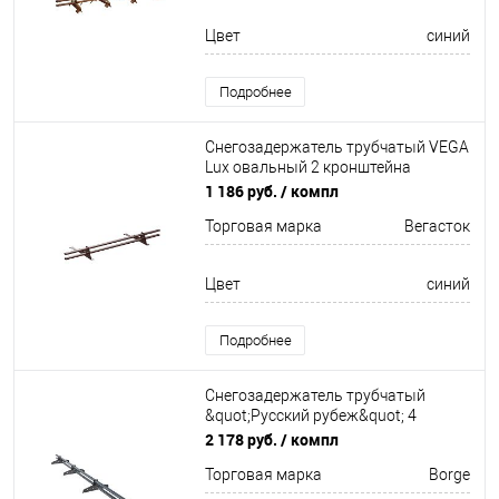
Цвет
синий
Подробнее
Снегозадержатель трубчатый VEGA
Lux овальный 2 кронштейна
Оцинков+порошковый окрас
1 186 руб.
/ компл
1000мм Вегасток
Торговая марка
Вегасток
Цвет
синий
Подробнее
Снегозадержатель трубчатый
&quot;Русский рубеж&quot; 4
кронштейна Оцинков+порошковый
2 178 руб.
/ компл
окрас 3000мм Borge
Торговая марка
Borge