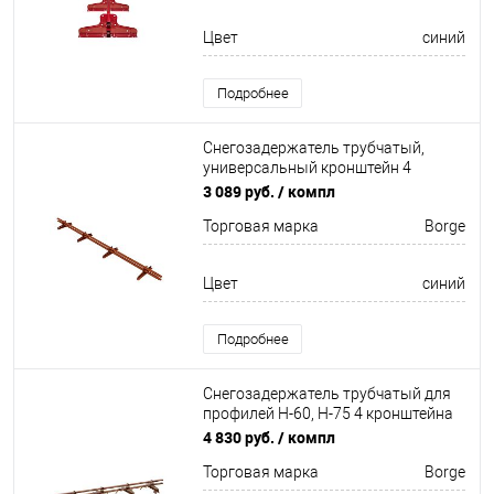
Цвет
синий
Подробнее
Снегозадержатель трубчатый,
универсальный кронштейн 4
кронштейна Оцинков+порошковый
3 089 руб.
/ компл
окрас 3000мм Borge
Торговая марка
Borge
Цвет
синий
Подробнее
Снегозадержатель трубчатый для
профилей Н-60, Н-75 4 кронштейна
Оцинкован 3000мм Borge
4 830 руб.
/ компл
Торговая марка
Borge