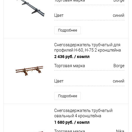
Торговая марка
Borge
Цвет
синий
Подробнее
Снегозадержатель трубчатый для
профилей Н-60, Н-75 2 кронштейна
Оцинкован 1500мм Borge
2 436 руб.
/ компл
Торговая марка
Borge
Цвет
синий
Подробнее
Снегозадержатель трубчатый
овальный 4 кронштейна
Оцинков+порошковый окрас
1 680 руб.
/ компл
3000мм Nika
Торговая марка
Nika