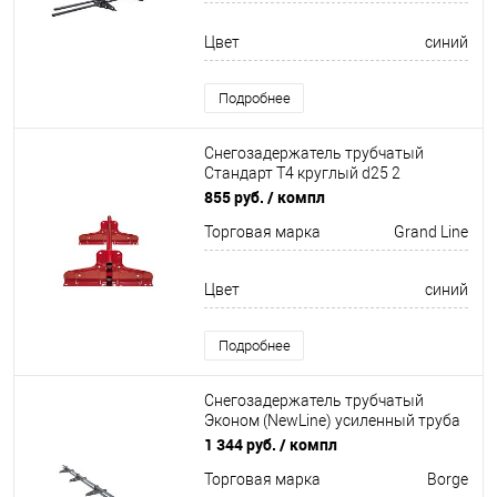
Цвет
синий
Подробнее
Снегозадержатель трубчатый
Стандарт Т4 круглый d25 2
кронштейна
855 руб.
/ компл
Неоцинков+порошковый окрас
Торговая марка
Grand Line
1000мм Grand Line
Цвет
синий
Подробнее
Снегозадержатель трубчатый
Эконом (NewLine) усиленный труба
овал 20х40мм 4 кронштейна
1 344 руб.
/ компл
Неоцинков+порошковый окрас
Торговая марка
Borge
3000мм Borge