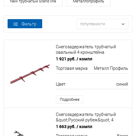
New трубчатый Grand line
Металлопрофиль
Фильтр
популярности
Снегозадержатель трубчатый
овальный 4 кронштейна
Оцинков+порошковый окрас
1 921 руб.
/ компл
3000мм Металл Профиль
Торговая марка
Металл Профиль
Цвет
синий
Подробнее
Снегозадержатель трубчатый
&quot;Русский рубеж&quot; 4
кронштейна Оцинков+порошковый
1 663 руб.
/ компл
окрас 3000мм Borge