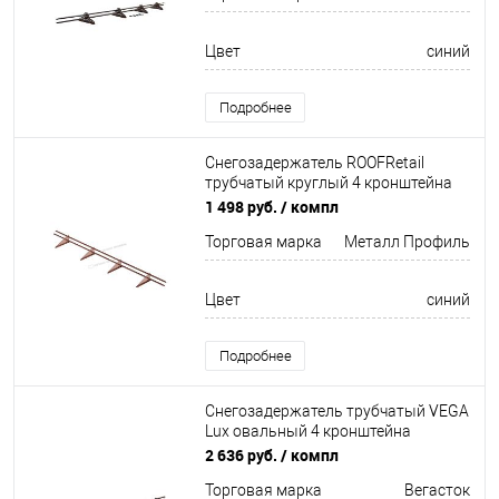
Цвет
синий
Подробнее
Снегозадержатель ROOFRetail
трубчатый круглый 4 кронштейна
Оцинков+порошковый окрас
1 498 руб.
/ компл
3000мм Металл Профиль
Торговая марка
Металл Профиль
Цвет
синий
Подробнее
Снегозадержатель трубчатый VEGA
Lux овальный 4 кронштейна
Оцинков+порошковый окрас
2 636 руб.
/ компл
3000мм Вегасток
Торговая марка
Вегасток