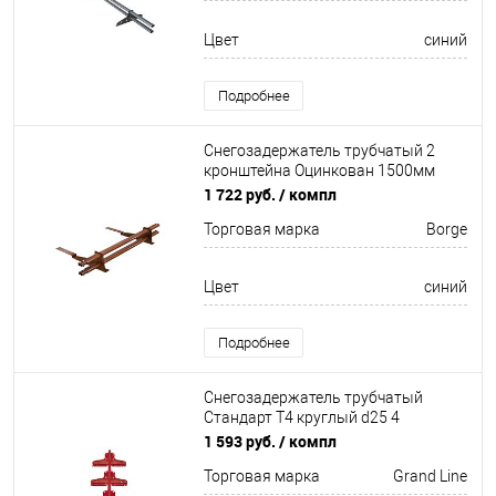
Цвет
синий
Подробнее
Снегозадержатель трубчатый 2
кронштейна Оцинкован 1500мм
Borge
1 722 руб.
/ компл
Торговая марка
Borge
Цвет
синий
Подробнее
Снегозадержатель трубчатый
Стандарт Т4 круглый d25 4
кронштейна
1 593 руб.
/ компл
Неоцинков+порошковый окрас
Торговая марка
Grand Line
3000мм Grand Line