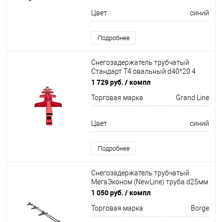
Цвет
синий
Подробнее
Снегозадержатель трубчатый
Стандарт Т4 овальный d40*20 4
кронштейна
1 729 руб.
/ компл
Неоцинков+порошковый окрас
Торговая марка
Grand Line
3000мм Grand Line
Цвет
синий
Подробнее
Снегозадержатель трубчатый
МегаЭконом (NewLine) труба d25мм
4 кронштейна
1 050 руб.
/ компл
Неоцинков+порошковый окрас
Торговая марка
Borge
3000мм Borge