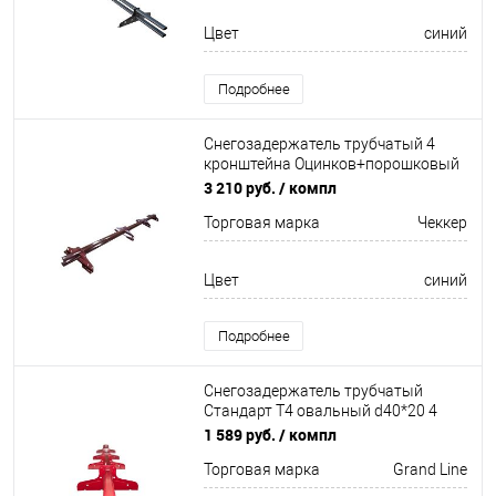
Цвет
синий
Подробнее
Снегозадержатель трубчатый 4
кронштейна Оцинков+порошковый
окрас 3000мм Чеккер
3 210 руб.
/ компл
Торговая марка
Чеккер
Цвет
синий
Подробнее
Снегозадержатель трубчатый
Стандарт Т4 овальный d40*20 4
кронштейна
1 589 руб.
/ компл
Неоцинков+порошковый окрас
Торговая марка
Grand Line
3000мм Grand Line