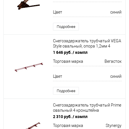
Цвет
синий
Подробнее
Снегозадержатель трубчатый VEGA
Style овальный, опора 1,2мм 4
кронштейна Оцинков+порошковый
1 646 руб.
/ компл
окрас 3000мм Вегасток
Торговая марка
Вегасток
Цвет
синий
Подробнее
Снегозадержатель трубчатый Prime
овальный 4 кронштейна
Оцинков+порошковый окрас
2 310 руб.
/ компл
3000мм Stynergy
Торговая марка
Stynergy