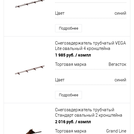
Цвет
синий
Подробнее
Снегозадержатель трубчатый VEGA
Lite овальный 4 кронштейна
Неоцинков+порошковый окрас
1 985 руб.
/ компл
3000мм Вегасток
Торговая марка
Вегасток
Цвет
синий
Подробнее
Снегозадержатель трубчатый
Стандарт овальный 2 кронштейна
Оцинков+порошковый окрас
2 016 руб.
/ компл
1000мм Grand Line
Торговая марка
Grand Line