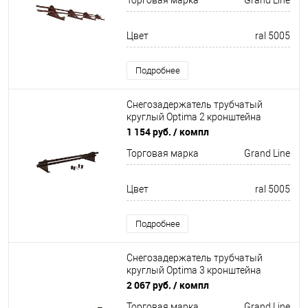
Торговая марка
Grand Line
Цвет
ral 5005
Подробнее
Снегозадержатель трубчатый
круглый Optima 2 кронштейна
Неоцинков+порошковый окрас
1 154 руб.
/ компл
1000мм Grand Line
Торговая марка
Grand Line
Цвет
ral 5005
Подробнее
Снегозадержатель трубчатый
круглый Optima 3 кронштейна
Неоцинков+порошковый окрас
2 067 руб.
/ компл
3000мм Grand Line
Торговая марка
Grand Line