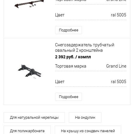
Цвет
ral 5005
Подробнее
Снегозадержатель трубчатый
овальный 2 кронштейна
Оцинков+порошковый окрас
2 392 руб.
/ компл
1000мм Grand Line
Торговая марка
Grand Line
Цвет
ral 5005
Подробнее
Для натуральной черепицы
На ондулин
Для поликарбоната
На крышу из сэндвич панелей