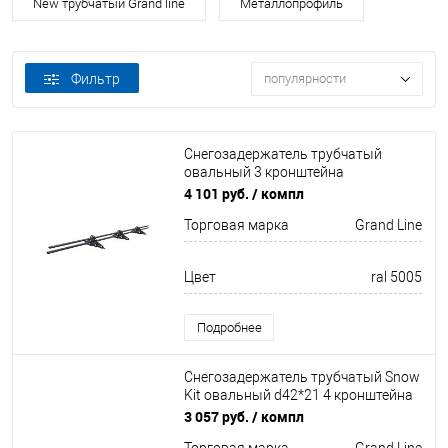
New трубчатый Grand line
Металлопрофиль
Фильтр
популярности
Снегозадержатель трубчатый
овальный 3 кронштейна
Оцинков+порошковый окрас
4 101 руб.
/ компл
3000мм Grand Line
Торговая марка
Grand Line
Цвет
ral 5005
Подробнее
Снегозадержатель трубчатый Snow
Kit овальный d42*21 4 кронштейна
Оцинков+порошковый окрас
3 057 руб.
/ компл
3000мм Grand Line