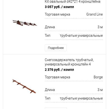
Kit овальный d42*21 4 кронштейна
Оцинков+порошковый окрас
3 057 руб.
/ компл
3000мм Grand Line
Торговая марка
Grand Line
Длина
3 м
Тип
трубчатые универсальные
Подробнее
Снегозадержатель трубчатый,
универсальный кронштейн 4
кронштейна Оцинков+порошковый
2 376 руб.
/ компл
окрас 3000мм Borge
Торговая марка
Borge
Длина
3 м
Тип
трубчатые универсальные