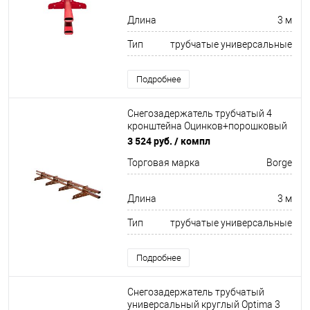
Длина
3 м
Тип
трубчатые универсальные
Подробнее
Снегозадержатель трубчатый 4
кронштейна Оцинков+порошковый
окрас 3000мм Borge
3 524 руб.
/ компл
Торговая марка
Borge
Длина
3 м
Тип
трубчатые универсальные
Подробнее
Снегозадержатель трубчатый
универсальный круглый Optima 3