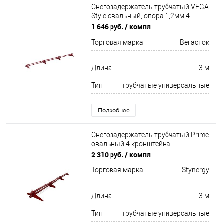
Снегозадержатель трубчатый VEGA
Style овальный, опора 1,2мм 4
кронштейна Оцинков+порошковый
1 646 руб.
/ компл
окрас 3000мм Вегасток
Торговая марка
Вегасток
Длина
3 м
Тип
трубчатые универсальные
Подробнее
Снегозадержатель трубчатый Prime
овальный 4 кронштейна
Оцинков+порошковый окрас
2 310 руб.
/ компл
3000мм Stynergy
Торговая марка
Stynergy
Длина
3 м
Тип
трубчатые универсальные