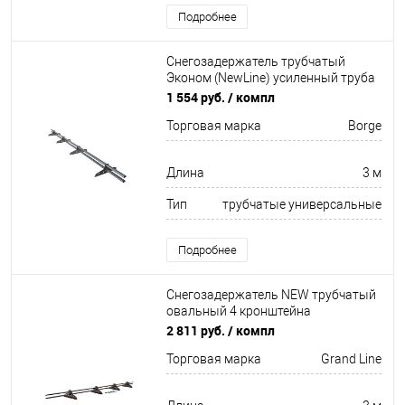
Подробнее
Снегозадержатель трубчатый
Эконом (NewLine) усиленный труба
овал 20х40мм 4 кронштейна
1 554 руб.
/ компл
Неоцинков+порошковый окрас
Торговая марка
Borge
3000мм Borge
Длина
3 м
Тип
трубчатые универсальные
Подробнее
Снегозадержатель NEW трубчатый
овальный 4 кронштейна
Оцинков+порошковый окрас
2 811 руб.
/ компл
3000мм Grand Line
Торговая марка
Grand Line