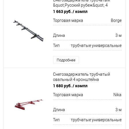
Снегозадержатель трубчатый
&quot;Русский рубеж&quot; 4
кронштейна Оцинков+порошковый
1 663 руб.
/ компл
окрас 3000мм Borge
Торговая марка
Borge
Длина
3 м
Тип
трубчатые универсальные
Подробнее
Снегозадержатель трубчатый
овальный 4 кронштейна
Оцинков+порошковый окрас
1 680 руб.
/ компл
3000мм Nika
Торговая марка
Nika
Длина
3 м
Тип
трубчатые универсальные