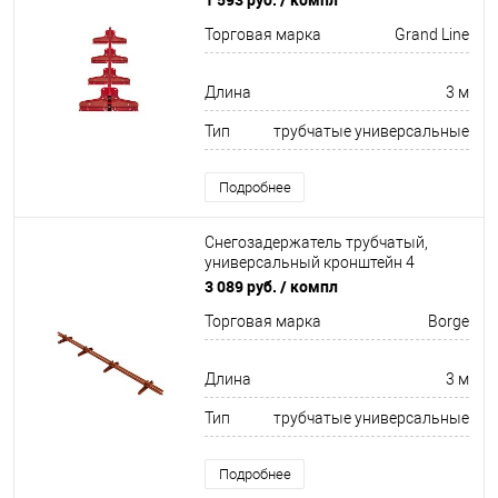
Неоцинков+порошковый окрас
Торговая марка
Grand Line
3000мм Grand Line
Длина
3 м
Тип
трубчатые универсальные
Подробнее
Снегозадержатель трубчатый,
универсальный кронштейн 4
кронштейна Оцинков+порошковый
3 089 руб.
/ компл
окрас 3000мм Borge
Торговая марка
Borge
Длина
3 м
Тип
трубчатые универсальные
Подробнее