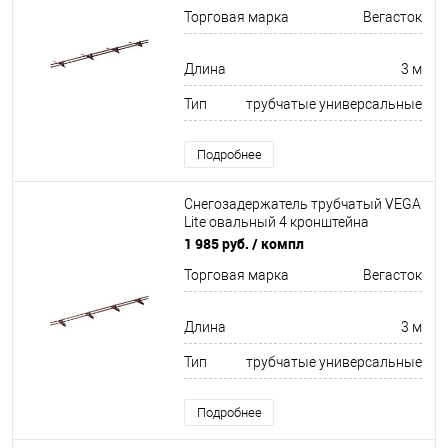
3000мм Вегасток
Торговая марка
Вегасток
Длина
3 м
Тип
трубчатые универсальные
Подробнее
Снегозадержатель трубчатый VEGA
Lite овальный 4 кронштейна
Неоцинков+порошковый окрас
1 985 руб.
/ компл
3000мм Вегасток
Торговая марка
Вегасток
Длина
3 м
Тип
трубчатые универсальные
Подробнее