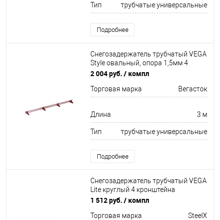
Тип
трубчатые универсальные
Подробнее
Снегозадержатель трубчатый VEGA
Style овальный, опора 1,5мм 4
кронштейна Оцинков+порошковый
2 004 руб.
/ компл
окрас 3000мм Вегасток
Торговая марка
Вегасток
Длина
3 м
Тип
трубчатые универсальные
Подробнее
Снегозадержатель трубчатый VEGA
Lite круглый 4 кронштейна
Неоцинков+порошковый окрас
1 512 руб.
/ компл
3000мм SteelX
Торговая марка
SteelX