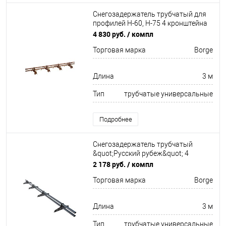
Снегозадержатель трубчатый для
профилей Н-60, Н-75 4 кронштейна
Оцинкован 3000мм Borge
4 830 руб.
/ компл
Торговая марка
Borge
Длина
3 м
Тип
трубчатые универсальные
Подробнее
Снегозадержатель трубчатый
&quot;Русский рубеж&quot; 4
кронштейна Оцинков+порошковый
2 178 руб.
/ компл
окрас 3000мм Borge
Торговая марка
Borge
Длина
3 м
Тип
трубчатые универсальные