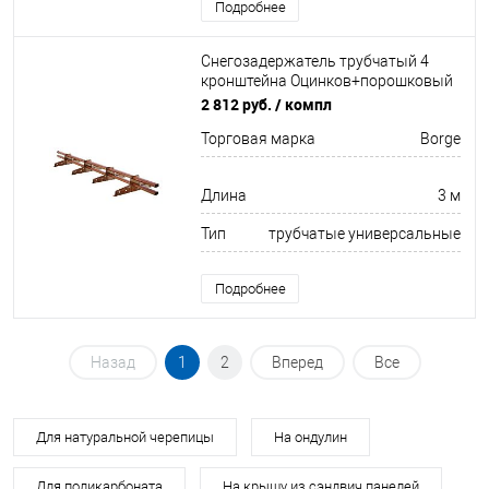
Подробнее
Снегозадержатель трубчатый 4
кронштейна Оцинков+порошковый
окрас 3000мм Borge
2 812 руб.
/ компл
Торговая марка
Borge
Длина
3 м
Тип
трубчатые универсальные
Подробнее
Назад
1
2
Вперед
Все
Для натуральной черепицы
На ондулин
Для поликарбоната
На крышу из сэндвич панелей