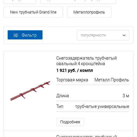
New трубчатый Grand line
Металлопрофиль
Фильтр
популярности
Снегозадержатель трубчатый
овальный 4 кронштейна
Оцинков+порошковый окрас
1 921 руб.
/ компл
3000мм Металл Профиль
Торговая марка
Металл Профиль
Длина
3 м
Тип
трубчатые универсальные
Подробнее