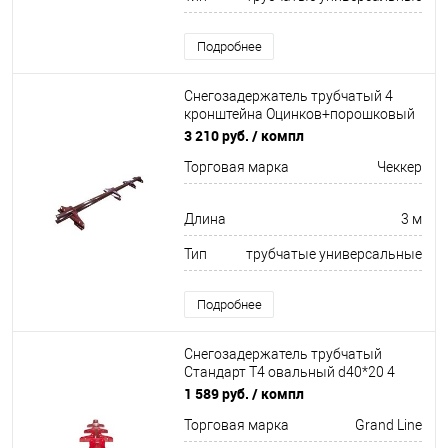
Подробнее
Снегозадержатель трубчатый 4
кронштейна Оцинков+порошковый
окрас 3000мм Чеккер
3 210 руб.
/ компл
Торговая марка
Чеккер
Длина
3 м
Тип
трубчатые универсальные
Подробнее
Снегозадержатель трубчатый
Стандарт Т4 овальный d40*20 4
кронштейна
1 589 руб.
/ компл
Неоцинков+порошковый окрас
Торговая марка
Grand Line
3000мм Grand Line