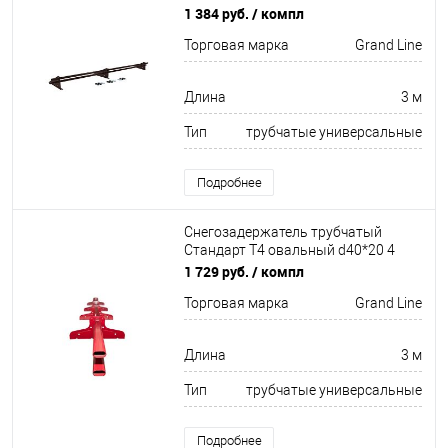
кронштейна
1 384 руб.
/ компл
Неоцинков+порошковый окрас
Торговая марка
Grand Line
3000мм Grand Line
Длина
3 м
Тип
трубчатые универсальные
Подробнее
Снегозадержатель трубчатый
Стандарт Т4 овальный d40*20 4
кронштейна
1 729 руб.
/ компл
Неоцинков+порошковый окрас
Торговая марка
Grand Line
3000мм Grand Line
Длина
3 м
Тип
трубчатые универсальные
Подробнее