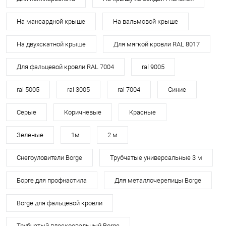
На мансардной крыше
На вальмовой крыше
На двухскатной крыше
Для мягкой кровли RAL 8017
Для фальцевой кровли RAL 7004
ral 9005
ral 5005
ral 3005
ral 7004
Синие
Серые
Коричневые
Красные
Зеленые
1м
2 м
Снегоуловители Borge
Трубчатые универсальные 3 м
Борге для профнастила
Для металлочерепицы Borge
Borge для фальцевой кровли
Трубчатый плоскоовальный Borge