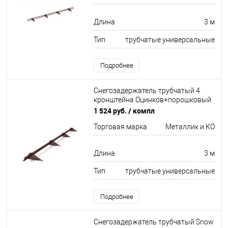
Длина
3 м
Тип
трубчатые универсальные
Подробнее
Снегозадержатель трубчатый 4
кронштейна Оцинков+порошковый
окрас 3000мм Металлик и КО
1 524 руб.
/ компл
Торговая марка
Металлик и КО
Длина
3 м
Тип
трубчатые универсальные
Подробнее
Снегозадержатель трубчатый Snow