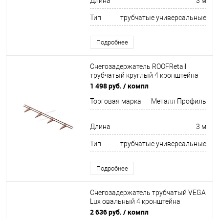
Длина
3 м
Тип
трубчатые универсальные
Подробнее
Снегозадержатель ROOFRetail
трубчатый круглый 4 кронштейна
Оцинков+порошковый окрас
1 498 руб.
/ компл
3000мм Металл Профиль
Торговая марка
Металл Профиль
Длина
3 м
Тип
трубчатые универсальные
Подробнее
Снегозадержатель трубчатый VEGA
Lux овальный 4 кронштейна
Оцинков+порошковый окрас
2 636 руб.
/ компл