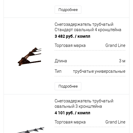
Подробнее
Снегозадержатель трубчатый
Стандарт овальный 4 кронштейна
Оцинков+порошковый окрас
3 482 руб.
/ компл
3000мм Grand Line
Торговая марка
Grand Line
Длина
3 м
Тип
трубчатые универсальные
Подробнее
Снегозадержатель трубчатый
овальный 3 кронштейна
Оцинков+порошковый окрас
4 101 руб.
/ компл
3000мм Grand Line
Торговая марка
Grand Line