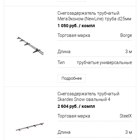
Снегозадержатель трубчатый
МегаЭконом (NewLine) труба d25мм
4 кронштейна
1 050 руб.
/ компл
Неоцинков+порошковый окрас
Торговая марка
Borge
3000мм Borge
Длина
3 м
Тип
трубчатые универсальные
Подробнее
Снегозадержатель трубчатый
Skardex Snow овальный 4
кронштейна Оцинков+порошковый
2 604 руб.
/ компл
окрас 3000мм SteelX
Торговая марка
SteelX
Длина
3 м