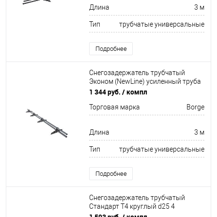
Длина
3 м
Тип
трубчатые универсальные
Подробнее
Снегозадержатель трубчатый
Эконом (NewLine) усиленный труба
овал 20х40мм 4 кронштейна
1 344 руб.
/ компл
Неоцинков+порошковый окрас
Торговая марка
Borge
3000мм Borge
Длина
3 м
Тип
трубчатые универсальные
Подробнее
Снегозадержатель трубчатый
Стандарт Т4 круглый d25 4
кронштейна
1 593 руб.
/ компл