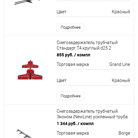
Цвет
Красный
Подробнее
Снегозадержатель трубчатый
Стандарт Т4 круглый d25 2
кронштейна
855 руб.
/ компл
Неоцинков+порошковый окрас
Торговая марка
Grand Line
1000мм Grand Line
Цвет
Красный
Подробнее
Снегозадержатель трубчатый
Эконом (NewLine) усиленный труба
овал 20х40мм 4 кронштейна
1 344 руб.
/ компл
Неоцинков+порошковый окрас
Торговая марка
Borge
3000мм Borge