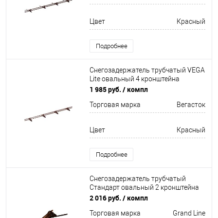
Цвет
Красный
Подробнее
Снегозадержатель трубчатый VEGA
Lite овальный 4 кронштейна
Неоцинков+порошковый окрас
1 985 руб.
/ компл
3000мм Вегасток
Торговая марка
Вегасток
Цвет
Красный
Подробнее
Снегозадержатель трубчатый
Стандарт овальный 2 кронштейна
Оцинков+порошковый окрас
2 016 руб.
/ компл
1000мм Grand Line
Торговая марка
Grand Line