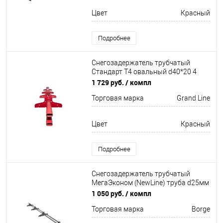
Цвет
Красный
Подробнее
Снегозадержатель трубчатый
Стандарт Т4 овальный d40*20 4
кронштейна
1 729 руб.
/ компл
Неоцинков+порошковый окрас
Торговая марка
Grand Line
3000мм Grand Line
Цвет
Красный
Подробнее
Снегозадержатель трубчатый
МегаЭконом (NewLine) труба d25мм
4 кронштейна
1 050 руб.
/ компл
Неоцинков+порошковый окрас
Торговая марка
Borge
3000мм Borge