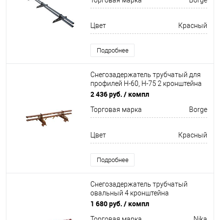
Торговая марка
Borge
Цвет
Красный
Подробнее
Снегозадержатель трубчатый для
профилей Н-60, Н-75 2 кронштейна
Оцинкован 1500мм Borge
2 436 руб.
/ компл
Торговая марка
Borge
Цвет
Красный
Подробнее
Снегозадержатель трубчатый
овальный 4 кронштейна
Оцинков+порошковый окрас
1 680 руб.
/ компл
3000мм Nika
Торговая марка
Nika