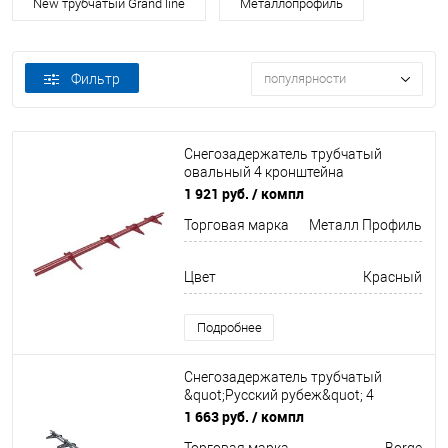
New трубчатый Grand line
Металлопрофиль
Фильтр
популярности
Снегозадержатель трубчатый
овальный 4 кронштейна
Оцинков+порошковый окрас
1 921 руб.
/ компл
3000мм Металл Профиль
Торговая марка
Металл Профиль
Цвет
Красный
Подробнее
Снегозадержатель трубчатый
&quot;Русский рубеж&quot; 4
кронштейна Оцинков+порошковый
1 663 руб.
/ компл
окрас 3000мм Borge