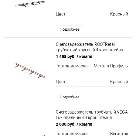
Цвет
Красный
Подробнее
Снегозадержатель ROOFRetail
трубчатый круглый 4 кронштейна
Оцинков+порошковый окрас
1 498 руб.
/ компл
3000мм Металл Профиль
Торговая марка
Металл Профиль
Цвет
Красный
Подробнее
Снегозадержатель трубчатый VEGA
Lux овальный 4 кронштейна
Оцинков+порошковый окрас
2 636 руб.
/ компл
3000мм Вегасток
Торговая марка
Вегасток