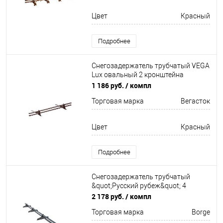
Цвет
Красный
Подробнее
Снегозадержатель трубчатый VEGA
Lux овальный 2 кронштейна
Оцинков+порошковый окрас
1 186 руб.
/ компл
1000мм Вегасток
Торговая марка
Вегасток
Цвет
Красный
Подробнее
Снегозадержатель трубчатый
&quot;Русский рубеж&quot; 4
кронштейна Оцинков+порошковый
2 178 руб.
/ компл
окрас 3000мм Borge
Торговая марка
Borge