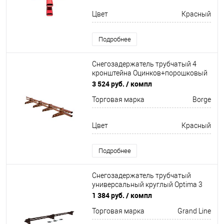
Цвет
Красный
Подробнее
Снегозадержатель трубчатый 4
кронштейна Оцинков+порошковый
окрас 3000мм Borge
3 524 руб.
/ компл
Торговая марка
Borge
Цвет
Красный
Подробнее
Снегозадержатель трубчатый
универсальный круглый Optima 3
кронштейна
1 384 руб.
/ компл
Неоцинков+порошковый окрас
Торговая марка
Grand Line
3000мм Grand Line