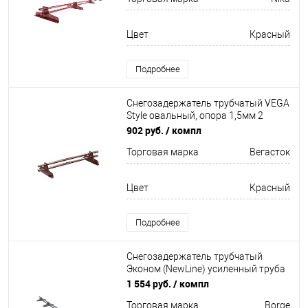
Цвет
Красный
Подробнее
Снегозадержатель трубчатый VEGA
Style овальный, опора 1,5мм 2
кронштейна Оцинков+порошковый
902 руб.
/ компл
окрас 1000мм Вегасток
Торговая марка
Вегасток
Цвет
Красный
Подробнее
Снегозадержатель трубчатый
Эконом (NewLine) усиленный труба
овал 20х40мм 4 кронштейна
1 554 руб.
/ компл
Неоцинков+порошковый окрас
Торговая марка
Borge
3000мм Borge