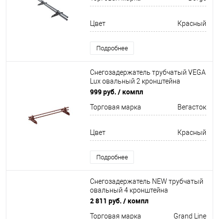
Цвет
Красный
Подробнее
Снегозадержатель трубчатый VEGA
Lux овальный 2 кронштейна
Оцинков+порошковый окрас
999 руб.
/ компл
1000мм Вегасток
Торговая марка
Вегасток
Цвет
Красный
Подробнее
Снегозадержатель NEW трубчатый
овальный 4 кронштейна
Оцинков+порошковый окрас
2 811 руб.
/ компл
3000мм Grand Line
Торговая марка
Grand Line