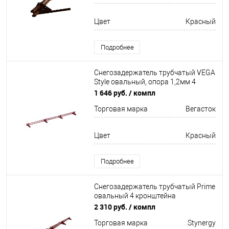
Цвет
Красный
Подробнее
Снегозадержатель трубчатый VEGA
Style овальный, опора 1,2мм 4
кронштейна Оцинков+порошковый
1 646 руб.
/ компл
окрас 3000мм Вегасток
Торговая марка
Вегасток
Цвет
Красный
Подробнее
Снегозадержатель трубчатый Prime
овальный 4 кронштейна
Оцинков+порошковый окрас
2 310 руб.
/ компл
3000мм Stynergy
Торговая марка
Stynergy