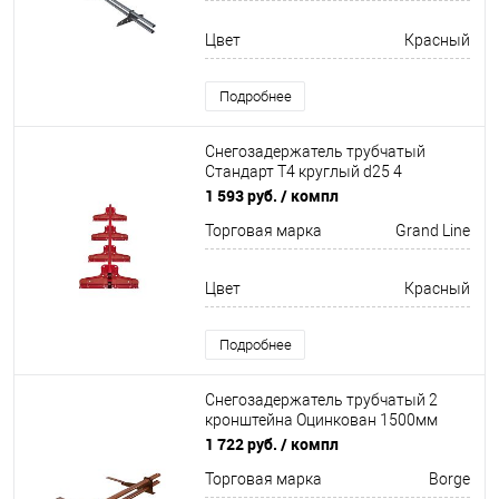
Цвет
Красный
Подробнее
Снегозадержатель трубчатый
Стандарт Т4 круглый d25 4
кронштейна
1 593 руб.
/ компл
Неоцинков+порошковый окрас
Торговая марка
Grand Line
3000мм Grand Line
Цвет
Красный
Подробнее
Снегозадержатель трубчатый 2
кронштейна Оцинкован 1500мм
Borge
1 722 руб.
/ компл
Торговая марка
Borge