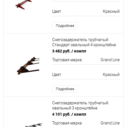
Цвет
Красный
Подробнее
Снегозадержатель трубчатый
Стандарт овальный 4 кронштейна
Оцинков+порошковый окрас
3 482 руб.
/ компл
3000мм Grand Line
Торговая марка
Grand Line
Цвет
Красный
Подробнее
Снегозадержатель трубчатый
овальный 3 кронштейна
Оцинков+порошковый окрас
4 101 руб.
/ компл
3000мм Grand Line
Торговая марка
Grand Line