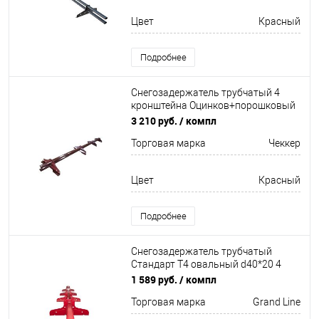
Цвет
Красный
Подробнее
Снегозадержатель трубчатый 4
кронштейна Оцинков+порошковый
окрас 3000мм Чеккер
3 210 руб.
/ компл
Торговая марка
Чеккер
Цвет
Красный
Подробнее
Снегозадержатель трубчатый
Стандарт Т4 овальный d40*20 4
кронштейна
1 589 руб.
/ компл
Неоцинков+порошковый окрас
Торговая марка
Grand Line
3000мм Grand Line