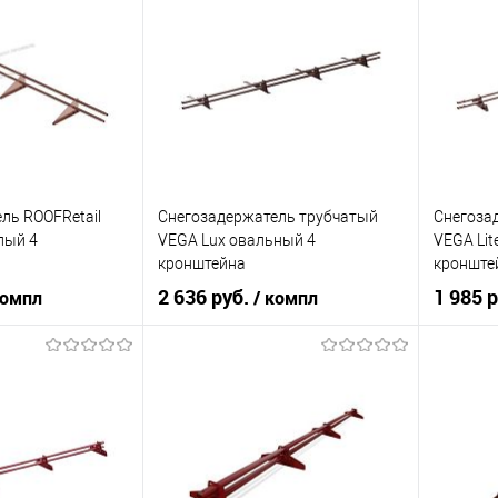
ral 6029
Цвет
ral 6029
Цвет
корзину
В корзину
ик
Сравнение
Купить в 1 клик
Сравнение
Купит
В наличии
В избранное
В наличии
В изб
ль ROOFRetail
Снегозадержатель трубчатый
Снегоза
лый 4
VEGA Lux овальный 4
VEGA Lit
кронштейна
кронште
ковый окрас
Оцинков+порошковый окрас
Неоцинк
2 636 руб.
1 985 
компл
/ компл
 Профиль
3000мм Вегасток
3000мм 
Металл
Торговая марка
Вегасток
Торгова
Профиль
Цвет
ral 6029
Цвет
ral 6029