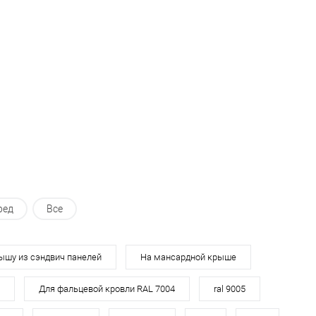
В корзину
В корзину
ь в 1 клик
Сравнение
Купить в 1 клик
Сравнение
ранное
В наличии
В избранное
В наличии
ред
Все
ышу из сэндвич панелей
На мансардной крыше
Для фальцевой кровли RAL 7004
ral 9005