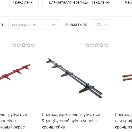
Гранд лайн
Для металлочерепицы Гранд лайн
New
о:
Показать по:
популярности
30
ель трубчатый
Снегозадержатель трубчатый
Снегоза
онштейна
&quot;Русский рубеж&quot; 4
для проф
ковый окрас
кронштейна
кронште