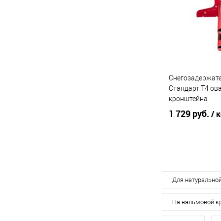
В 
Купить в 1 кл
В избранное
Снегозадержат
Стандарт Т4 ов
кронштейна
Неоцинков+пор
1 729 руб.
/ 
3000мм Grand L
Торговая марк
Цвет
Для натурально
На вальмовой 
В 