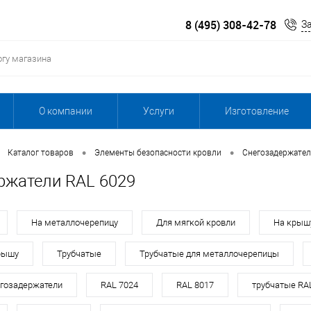
8 (495) 308-42-78
З
О компании
Услуги
Изготовление
•
•
Каталог товаров
Элементы безопасности кровли
Снегозадержател
ржатели RAL 6029
На металлочерепицу
Для мягкой кровли
На крыш
рышу
Трубчатые
Трубчатые для металлочерепицы
гозадержатели
RAL 7024
RAL 8017
трубчатые RA