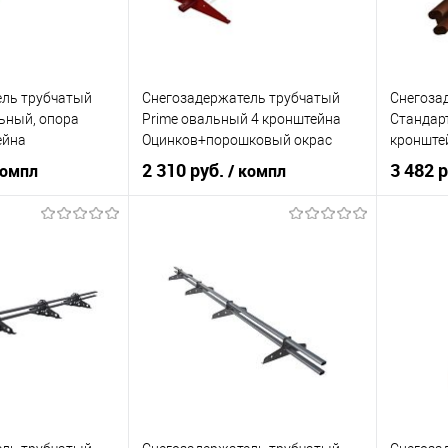
В корзину
корзину
Купить в 1 клик
Сравнение
Купит
ик
Сравнение
В избранное
В наличии
В изб
ель трубчатый
Снегозадержатель трубчатый
Снегоза
В наличии
льный, опора
Prime овальный 4 кронштейна
Стандар
ейна
Оцинков+порошковый окрас
кронште
ковый окрас
3000мм Stynergy
Оцинков
2 310 руб.
3 482 
компл
/ компл
ок
3000мм G
а
Вегасток
Торговая марка
Stynergy
Торгова
ral 6029
Цвет
ral 6029
Цвет
корзину
В корзину
ик
Сравнение
Купить в 1 клик
Сравнение
Купит
В наличии
В избранное
В наличии
В изб