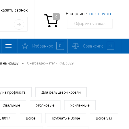
аказать звонок
В корзине
пока пусто
0
Оформить заказ
0
0
Избранное
Сравнение
•
и на крышу
Снегозадержатели RAL 6029
у из профлиста
Для фальцевой кровли
Овальные
Уголковые
Усиленные
L 8017
Borge
Трубчатые Borge
Borge 3 м