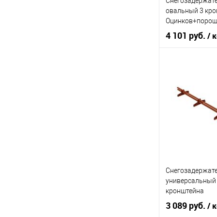
Снегозадержат
(красный), RR 32 (коричневый)
овальный 3 кр
RAL 3003 (красный), RAL 3005
Оцинков+порош
(вишневый), RAL 3011 (красный),
3000мм Grand L
4 101 руб.
/ 
RAL 5005 (синий), RAL 6002
(зеленый), RAL 6005 (зеленый), RAL
7004 (серый), RAL 7016 (серый),
Торговая марк
RAL 7024 (серый), RAL 8004
(кирпичный), RAL 8017
(коричневый), RAL 8019
Цвет
(коричневый), RAL 9003 (белый),
RAL 9005 (черный), RAL 9006
(серый), RR 32 (коричневый)
В 
Показать ещё 17
Купить в 1 кл
В избранное
Снегозадержате
универсальный 
кронштейна
Оцинков+порош
3 089 руб.
/ 
3000мм Borge