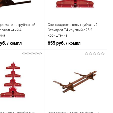
В корзину
В корзину
ь в 1 клик
Сравнение
Купить в 1 клик
Сравнение
ранное
В наличии
В избранное
В наличии
держатель трубчатый
Снегозадержатель трубчатый
т овальный 4
Стандарт Т4 круглый d25 2
йна
кронштейна
+порошковый окрас
Неоцинков+порошковый окрас
руб.
855 руб.
/ компл
/ компл
rand Line
1000мм Grand Line
я марка
Grand Line
Торговая марка
Grand Line
ral 6029
Цвет
ral 6029
В корзину
В корзину
ь в 1 клик
Сравнение
Купить в 1 клик
Сравнение
ранное
В наличии
В избранное
В наличии