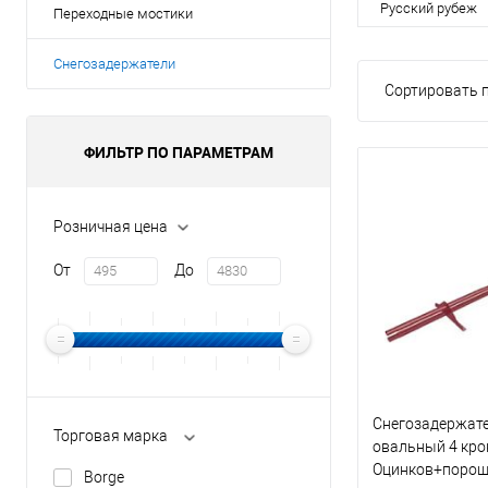
Русский рубеж
Переходные мостики
Снегозадержатели
Сортировать п
ФИЛЬТР ПО ПАРАМЕТРАМ
Розничная цена
От
До
Снегозадержат
Торговая марка
овальный 4 кр
Оцинков+порош
Borge