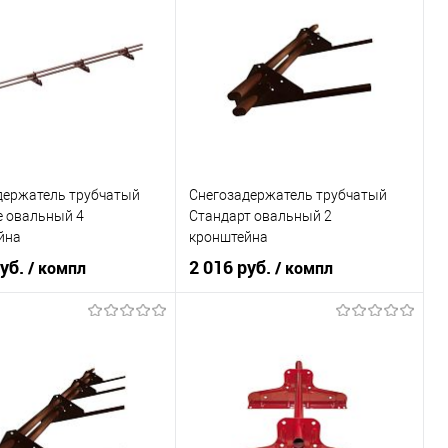
ral 6029
Цвет
ral 6029
В корзину
В корзину
ь в 1 клик
Сравнение
Купить в 1 клик
Сравнение
ранное
В наличии
В избранное
В наличии
держатель трубчатый
Снегозадержатель трубчатый
e овальный 4
Стандарт овальный 2
йна
кронштейна
ов+порошковый окрас
Оцинков+порошковый окрас
руб.
2 016 руб.
/ компл
/ компл
Вегасток
1000мм Grand Line
я марка
Вегасток
Торговая марка
Grand Line
ral 6029
Цвет
ral 6029