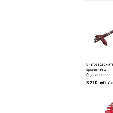
Торговая марк
Цвет
В 
Купить в 1 кл
В избранное
Снегозадержате
кронштейна
Оцинков+порош
3000мм Чеккер
3 210 руб.
/ 
Торговая марк
Цвет