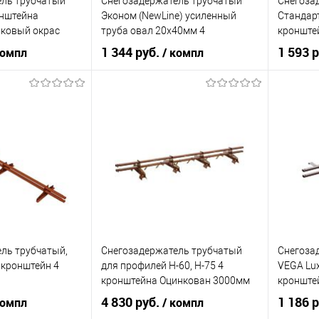
ель трубчатый
Снегозадержатель трубчатый
Снегоза
онштейна
Эконом (NewLine) усиленный
Стандарт
ковый окрас
труба овал 20х40мм 4
кронште
ine
кронштейна
Неоцинк
1 344 руб.
1 593 
компл
/ компл
Неоцинков+порошковый окрас
3000мм G
3000мм Borge
а
Grand Line
Торговая марка
Borge
Торгова
ral 6029
Цвет
ral 6029
Цвет
корзину
В корзину
ик
Сравнение
Купить в 1 клик
Сравнение
Купит
В наличии
В избранное
В наличии
В изб
ль трубчатый,
Снегозадержатель трубчатый
Снегоза
кронштейн 4
для профилей Н-60, Н-75 4
VEGA Lu
кронштейна Оцинкован 3000мм
кронште
ковый окрас
Borge
Оцинков
4 830 руб.
1 186 
компл
/ компл
1000мм 