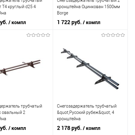
держатель трубчатый
Снегозадержатель трубчатый 2
 Т4 круглый d25 4
кронштейна Оцинкован 1500мм
йна
Borge
ов+порошковый окрас
руб.
1 722 руб.
/ компл
/ компл
rand Line
я марка
Grand Line
Торговая марка
Borge
ral 6029
Цвет
ral 6029
В корзину
В корзину
ь в 1 клик
Сравнение
Купить в 1 клик
Сравнение
ранное
В наличии
В избранное
В наличии
держатель трубчатый
Снегозадержатель трубчатый
x овальный 2
&quot;Русский рубеж&quot; 4
йна
кронштейна
+порошковый окрас
Оцинков+порошковый окрас
руб.
2 178 руб.
/ компл
/ компл
Вегасток
3000мм Borge