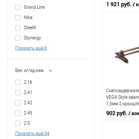
3000мм Металл
1 921 руб.
/ 
Grand Line
Nika
Торговая марка
SteelX
Stynergy
Цвет
Показать ещё 6
В 
Вес. кг/ед.изм.
2.16
Купить в 1 кл
Снегозадержат
2.41
В избранное
VEGA Style ова
2.42
1,5мм 2 кроншт
Оцинков+порош
902 руб.
/ ко
2.45
1000мм Вегаст
2.5
Торговая марк
Показать ещё 34