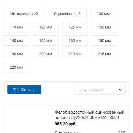
Металлический
Оцинкованный
100 мм
110 мм
120 мм
125 мм
130 мм
140 мм
150 мм
160 мм
180 мм
190 мм
200 мм
210 мм
216 мм
220 мм
Фильтр
популярности
Желоб водосточный оцинкованный
порошок ф220х2000мм RAL 3009
955.20 руб.