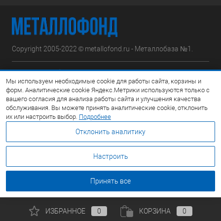
Copyright 2005-2022 © metallofond.ru - Металлобаза №1.
Московская область, Ступинский р-н, д.Сотниково,
Мы используем необходимые cookie для работы сайта, корзины и
ул.Железнодорожная, вл.30
форм. Аналитические cookie Яндекс.Метрики используются только с
вашего согласия для анализа работы сайта и улучшения качества
Посмотреть на карте
обслуживания. Вы можете принять аналитические cookie, отклонить
их или настроить выбор.
Подробнее
8 (495) 308-42-78
Отклонить аналитику
Email:
info@metallofond.ru
Настроить
График работы Пн-Пт: с 9:00 до 21:00 Сб: с 9:00 до 18:00 Вс:
Выходной
Принять все
ИЗБРАННОЕ
0
КОРЗИНА
0