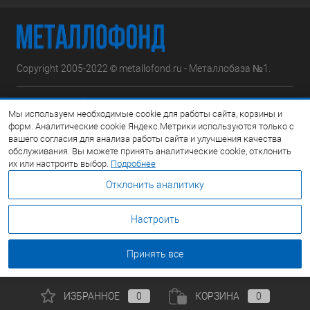
Copyright 2005-2022 © metallofond.ru - Металлобаза №1.
Московская область, Ступинский р-н, д.Сотниково,
Мы используем необходимые cookie для работы сайта, корзины и
ул.Железнодорожная, вл.30
форм. Аналитические cookie Яндекс.Метрики используются только с
вашего согласия для анализа работы сайта и улучшения качества
Посмотреть на карте
обслуживания. Вы можете принять аналитические cookie, отклонить
их или настроить выбор.
Подробнее
8 (495) 308-42-78
Отклонить аналитику
Email:
info@metallofond.ru
Настроить
График работы Пн-Пт: с 9:00 до 21:00 Сб: с 9:00 до 18:00 Вс:
Выходной
Принять все
ИЗБРАННОЕ
0
КОРЗИНА
0