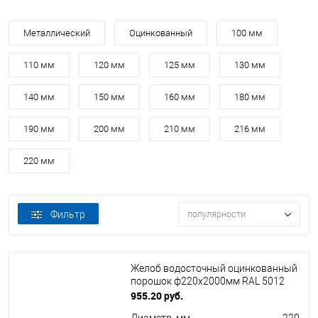
Металлический
Оцинкованный
100 мм
110 мм
120 мм
125 мм
130 мм
140 мм
150 мм
160 мм
180 мм
190 мм
200 мм
210 мм
216 мм
220 мм
Фильтр
популярности
Желоб водосточный оцинкованный
порошок ф220х2000мм RAL 5012
955.20 руб.