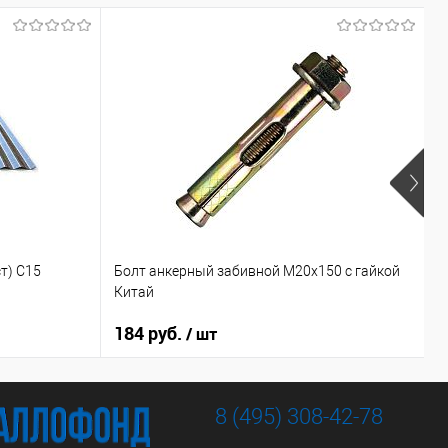
П
т) С15
Болт анкерный забивной М20х150 с гайкой
п
Китай
0
184 руб.
8
/ шт
8 (495) 308-42-78