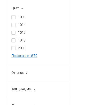
полимерным покрытием
Grand Line Optima
оцинкованная сталь с
Цвет
Металлпрофиль
порошковым покрытием
1000
1014
1015
1018
2000
Показать ещё 70
Оттенок
Антрацитово-серый
Бежево-коричневый
Толщина, мм
Бело-алюминиевый
0,45
Бело-зелёный
0,5