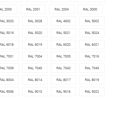
оцинкованная сталь с
оцинкованная сталь с
AL 2000
RAL 2001
RAL 2004
RAL 3000
л
порошковым
Материал
порошковым
покрытием
покрытием
RAL 3020
RAL 3028
RAL 4002
RAL 5002
7031
Цвет
7031
RAL 5019
RAL 5020
RAL 5021
RAL 5024
овеческий
серый
Цвет человеческий
серый
RAL 6018
RAL 6019
RAL 6020
RAL 6021
В корзину
В корзину
RAL 7001
RAL 7004
RAL 7005
RAL 7016
ь в 1 клик
Сравнение
Купить в 1 клик
Сравнение
RAL 7039
RAL 7040
RAL 7042
RAL 7043
ранное
Под заказ
В избранное
Под заказ
RAL 8004
RAL 8014
RAL 8017
RAL 8019
RAL 9006
RAL 9010
RAL 9016
RAL 9022