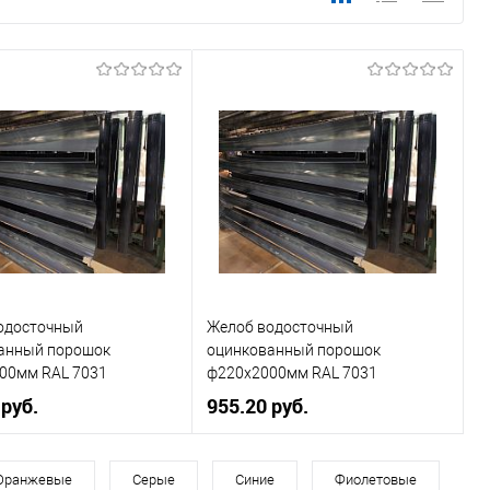
одосточный
Желоб водосточный
анный порошок
оцинкованный порошок
00мм RAL 7031
ф220х2000мм RAL 7031
 руб.
955.20 руб.
, мм
180
Диаметр, мм
220
Оранжевые
Серые
Синие
Фиолетовые