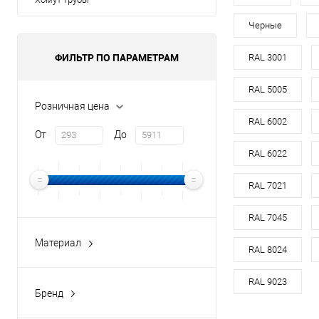
оцин
Черные
Материал
ФИЛЬТР ПО ПАРАМЕТРАМ
RAL 3001
Цвет
RAL 5005
Цвет человечес
Розничная цена
RAL 6002
От
До
В 
RAL 6022
Купить в 1 кл
RAL 7021
В избранное
RAL 7045
Материал
RAL 8024
медь
оцинкованная сталь
RAL 9023
Бренд
оцинкованная сталь с
buildstor