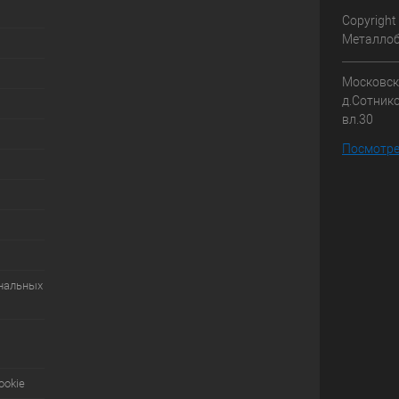
Copyright
Металлоб
Московска
д.Сотник
вл.30
Посмотре
ональных
ookie