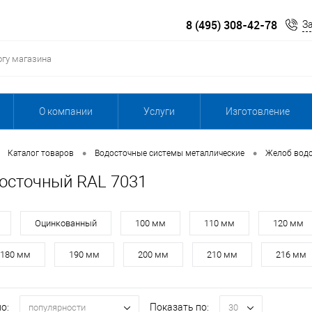
8 (495) 308-42-78
З
О компании
Услуги
Изготовление
•
•
Каталог товаров
Водосточные системы металлические
Желоб вод
осточный RAL 7031
Оцинкованный
100 мм
110 мм
120 мм
180 мм
190 мм
200 мм
210 мм
216 мм
о:
Показать по:
популярности
30