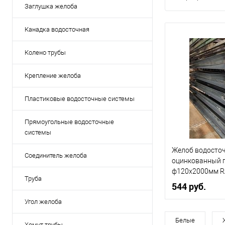
Заглушка желоба
Канадка водосточная
Колено трубы
Крепление желоба
Пластиковые водосточные системы
Прямоугольные водосточные
системы
Желоб водосто
Соединитель желоба
оцинкованный 
ф120х2000мм R
Труба
544 руб.
Угол желоба
Диаметр, мм
Белые
Хомут трубы