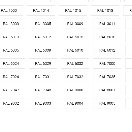
кованная сталь с
оцинкованная сталь с
RAL 1000
RAL 1014
RAL 1015
RAL 1018
R
порошковым
Материал
порошковым
Материа
покрытием
покрытием
RAL 3003
RAL 3005
RAL 3009
RAL 3011
7031
Цвет
7031
Цвет
RAL 5010
RAL 5012
RAL 5015
RAL 5018
кий
серый
Цвет человеческий
серый
Цвет чел
RAL 6005
RAL 6009
RAL 6010
RAL 6012
корзину
В корзину
RAL 6024
RAL 6029
RAL 6032
RAL 7000
ик
Сравнение
Купить в 1 клик
Сравнение
Купит
RAL 7024
RAL 7031
RAL 7032
RAL 7035
Под заказ
В избранное
Под заказ
В изб
RAL 7047
RAL 7048
RAL 8000
RAL 8001
RAL 9002
RAL 9003
RAL 9004
RAL 9005