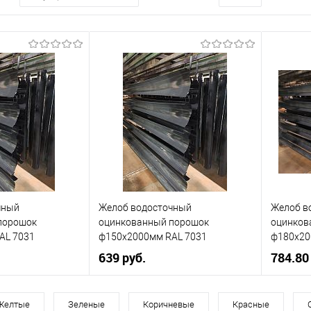
чный
Желоб водосточный
Желоб в
порошок
оцинкованный порошок
оцинков
AL 7031
ф150х2000мм RAL 7031
ф180х20
639 руб.
784.80
120
Диаметр, мм
150
Диаметр
Желтые
Зеленые
Коричневые
Красные