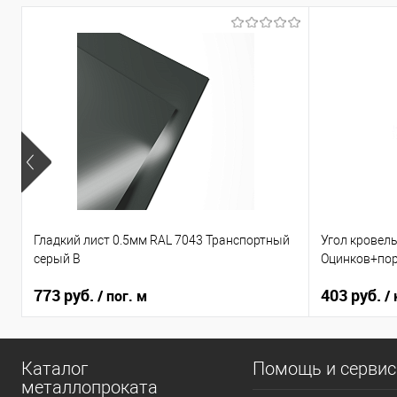
Гладкий лист 0.5мм RAL 7043 Транспортный
Угол кровел
серый B
Оцинков+пор
773 руб.
403 руб.
/ пог. м
/
Каталог
Помощь и серви
металлопроката