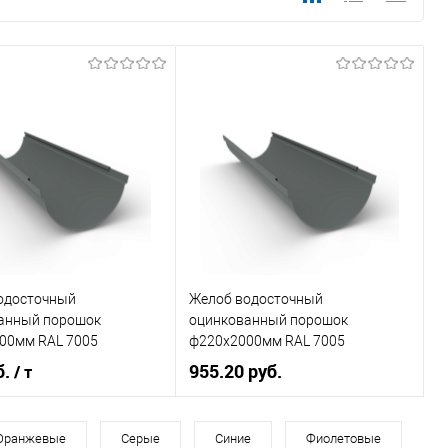
одосточный
Желоб водосточный
анный порошок
оцинкованный порошок
00мм RAL 7005
ф220х2000мм RAL 7005
б.
955.20 руб.
/ т
Диаметр, мм
220
, мм
120
Оранжевые
Серые
Синие
Фиолетовые