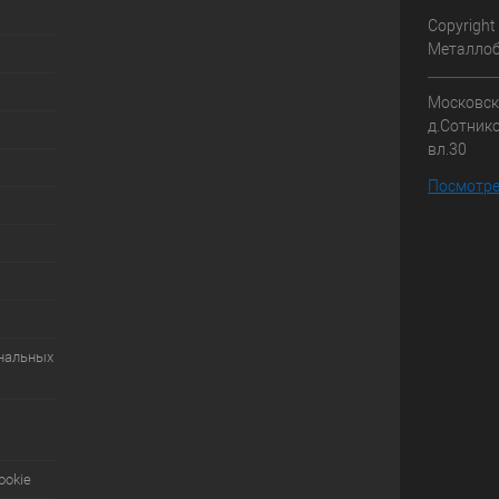
Copyright
Металлоб
Московска
д.Сотник
вл.30
Посмотре
ональных
ookie