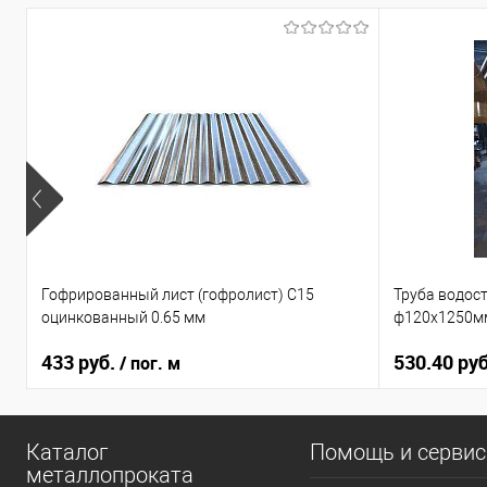
Гофрированный лист (гофролист) С15
Труба водос
оцинкованный 0.65 мм
ф120х1250мм
433 руб.
530.40 руб
/ пог. м
Каталог
Помощь и серви
металлопроката