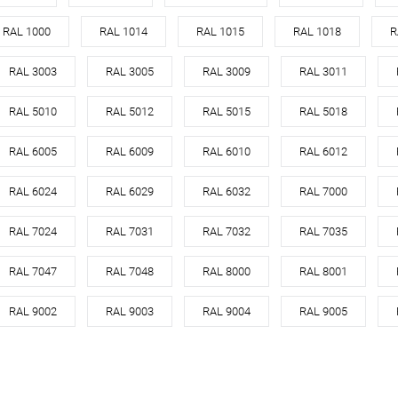
кованная сталь с
оцинкованная сталь с
RAL 1000
RAL 1014
RAL 1015
RAL 1018
R
порошковым
Материал
порошковым
Материа
покрытием
покрытием
RAL 3003
RAL 3005
RAL 3009
RAL 3011
7005
Цвет
7005
Цвет
RAL 5010
RAL 5012
RAL 5015
RAL 5018
кий
серый
Цвет человеческий
серый
Цвет чел
RAL 6005
RAL 6009
RAL 6010
RAL 6012
корзину
В корзину
RAL 6024
RAL 6029
RAL 6032
RAL 7000
ик
Сравнение
Купить в 1 клик
Сравнение
Купит
RAL 7024
RAL 7031
RAL 7032
RAL 7035
Под заказ
В избранное
Под заказ
В изб
RAL 7047
RAL 7048
RAL 8000
RAL 8001
RAL 9002
RAL 9003
RAL 9004
RAL 9005