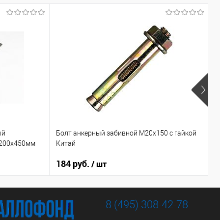
ый
Болт анкерный забивной М20х150 с гайкой
Г
 200х450мм
Китай
с
184 руб.
7
/ шт
8 (495) 308-42-78