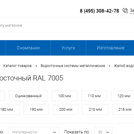
8 (495) 308-42-78
З
О компании
Услуги
Изготовление
•
•
Каталог товаров
Водосточные системы металлические
Желоб вод
осточный RAL 7005
Оцинкованный
100 мм
110 мм
120 мм
180 мм
190 мм
200 мм
210 мм
216 мм
о:
Показать по:
популярности
30