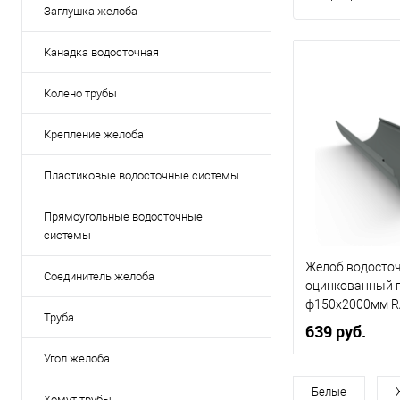
Заглушка желоба
Канадка водосточная
Колено трубы
Крепление желоба
Пластиковые водосточные системы
Прямоугольные водосточные
системы
Желоб водосто
Соединитель желоба
оцинкованный 
ф150х2000мм R
Труба
639 руб.
Угол желоба
Диаметр, мм
Белые
Хомут трубы