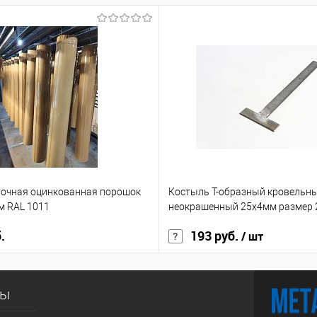
точная оцинкованная порошок
Костыль Т-образный кровельн
 RAL 1011
неокрашенный 25х4мм размер
.
193 руб.
/ шт
сы