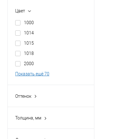
полимерным покрытием
Grand Line Optima
оцинкованная сталь с
Цвет
Металлпрофиль
порошковым покрытием
1000
1014
1015
1018
2000
Показать ещё 70
Оттенок
Антрацитово-серый
Бежево-коричневый
Толщина, мм
Бело-алюминиевый
0,45
Бело-зелёный
0,5