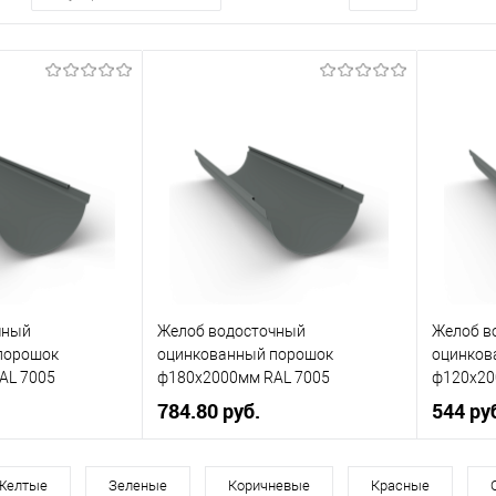
чный
Желоб водосточный
Желоб в
порошок
оцинкованный порошок
оцинков
AL 7005
ф180х2000мм RAL 7005
ф120х20
784.80 руб.
544 ру
150
Диаметр, мм
180
Диаметр
Желтые
Зеленые
Коричневые
Красные