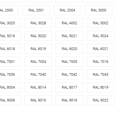
оцинкованная сталь с
оцинкованная сталь с
AL 2000
RAL 2001
RAL 2004
RAL 3000
Материал
порошковым
л
порошковым
покрытием
покрытием
RAL 3020
RAL 3028
RAL 4002
RAL 5002
Цвет
7005
7005
RAL 5019
RAL 5020
RAL 5021
RAL 5024
Цвет человеческий
серый
овеческий
серый
RAL 6018
RAL 6019
RAL 6020
RAL 6021
В корзину
В корзину
RAL 7001
RAL 7004
RAL 7005
RAL 7016
Купить в 1 клик
Сравнение
ь в 1 клик
Сравнение
RAL 7039
RAL 7040
RAL 7042
RAL 7043
В избранное
Под заказ
ранное
Под заказ
RAL 8004
RAL 8014
RAL 8017
RAL 8019
RAL 9006
RAL 9010
RAL 9016
RAL 9022