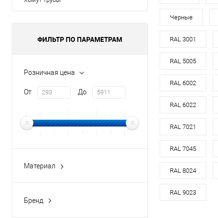
оцин
Черные
Материал
ФИЛЬТР ПО ПАРАМЕТРАМ
RAL 3001
Цвет
RAL 5005
Цвет человечес
Розничная цена
RAL 6002
От
До
В 
RAL 6022
Купить в 1 кл
RAL 7021
В избранное
RAL 7045
Материал
RAL 8024
медь
оцинкованная сталь
RAL 9023
Бренд
оцинкованная сталь с
buildstor