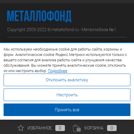
Copyright 2005-2022 © metallofond.ru - Металлобаза №1.
Московская область, Ступинский р-н, д.Сотниково,
Мы используем необходимые cookie для работы сайта, корзины и
ул.Железнодорожная, вл.30
форм. Аналитические cookie Яндекс.Метрики используются только с
вашего согласия для анализа работы сайта и улучшения качества
Посмотреть на карте
обслуживания. Вы можете принять аналитические cookie, отклонить
их или настроить выбор.
Подробнее
8 (495) 308-42-78
Отклонить аналитику
Email:
info@metallofond.ru
Настроить
График работы Пн-Пт: с 9:00 до 21:00 Сб: с 9:00 до 18:00 Вс:
Выходной
Принять все
ИЗБРАННОЕ
0
КОРЗИНА
0