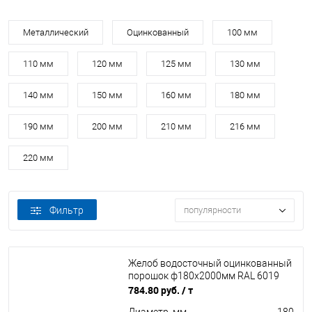
Металлический
Оцинкованный
100 мм
110 мм
120 мм
125 мм
130 мм
140 мм
150 мм
160 мм
180 мм
190 мм
200 мм
210 мм
216 мм
220 мм
Фильтр
популярности
Желоб водосточный оцинкованный
порошок ф180х2000мм RAL 6019
784.80 руб.
/ т