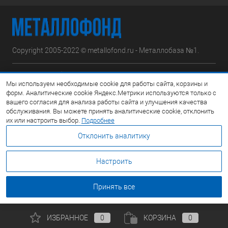
Copyright 2005-2022 © metallofond.ru - Металлобаза №1.
Московская область, Ступинский р-н, д.Сотниково,
Мы используем необходимые cookie для работы сайта, корзины и
ул.Железнодорожная, вл.30
форм. Аналитические cookie Яндекс.Метрики используются только с
вашего согласия для анализа работы сайта и улучшения качества
Посмотреть на карте
обслуживания. Вы можете принять аналитические cookie, отклонить
их или настроить выбор.
Подробнее
8 (495) 308-42-78
Отклонить аналитику
Email:
info@metallofond.ru
Настроить
График работы Пн-Пт: с 9:00 до 21:00 Сб: с 9:00 до 18:00 Вс:
Выходной
Принять все
ИЗБРАННОЕ
0
КОРЗИНА
0