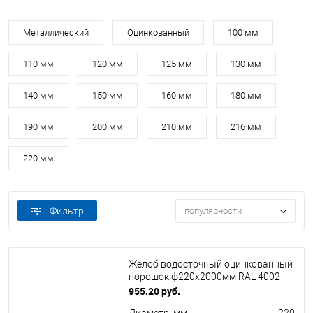
Металлический
Оцинкованный
100 мм
110 мм
120 мм
125 мм
130 мм
140 мм
150 мм
160 мм
180 мм
190 мм
200 мм
210 мм
216 мм
220 мм
Фильтр
популярности
Желоб водосточный оцинкованный
порошок ф220х2000мм RAL 4002
955.20 руб.