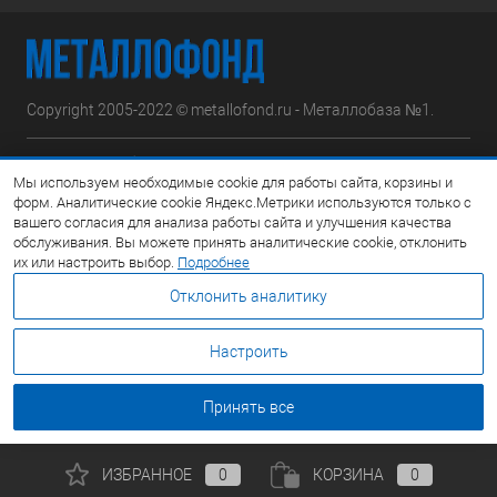
Copyright 2005-2022 © metallofond.ru - Металлобаза №1.
Московская область, Ступинский р-н, д.Сотниково,
Мы используем необходимые cookie для работы сайта, корзины и
ул.Железнодорожная, вл.30
форм. Аналитические cookie Яндекс.Метрики используются только с
вашего согласия для анализа работы сайта и улучшения качества
Посмотреть на карте
обслуживания. Вы можете принять аналитические cookie, отклонить
их или настроить выбор.
Подробнее
8 (495) 308-42-78
Отклонить аналитику
Email:
info@metallofond.ru
Настроить
График работы Пн-Пт: с 9:00 до 21:00 Сб: с 9:00 до 18:00 Вс:
Выходной
Принять все
ИЗБРАННОЕ
0
КОРЗИНА
0