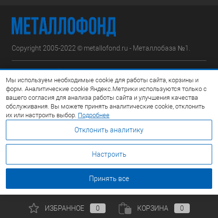
Copyright 2005-2022 © metallofond.ru - Металлобаза №1.
Московская область, Ступинский р-н, д.Сотниково,
Мы используем необходимые cookie для работы сайта, корзины и
ул.Железнодорожная, вл.30
форм. Аналитические cookie Яндекс.Метрики используются только с
вашего согласия для анализа работы сайта и улучшения качества
Посмотреть на карте
обслуживания. Вы можете принять аналитические cookie, отклонить
их или настроить выбор.
Подробнее
8 (495) 308-42-78
Отклонить аналитику
Email:
info@metallofond.ru
Настроить
График работы Пн-Пт: с 9:00 до 21:00 Сб: с 9:00 до 18:00 Вс:
Выходной
Принять все
ИЗБРАННОЕ
0
КОРЗИНА
0