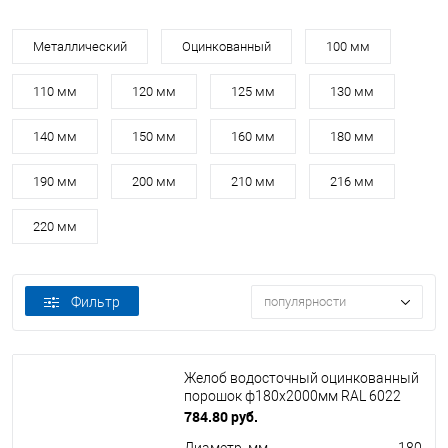
Металлический
Оцинкованный
100 мм
110 мм
120 мм
125 мм
130 мм
140 мм
150 мм
160 мм
180 мм
190 мм
200 мм
210 мм
216 мм
220 мм
Фильтр
популярности
Желоб водосточный оцинкованный
порошок ф180х2000мм RAL 6022
784.80 руб.