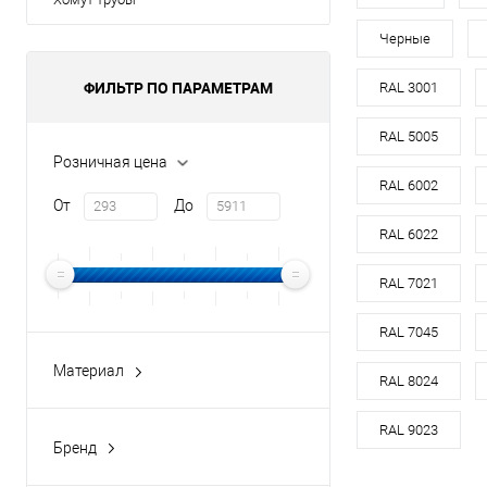
оцин
Черные
Материал
ФИЛЬТР ПО ПАРАМЕТРАМ
RAL 3001
Цвет
RAL 5005
Цвет человечес
Розничная цена
RAL 6002
От
До
В 
RAL 6022
Купить в 1 кл
RAL 7021
В избранное
RAL 7045
Материал
RAL 8024
медь
оцинкованная сталь
RAL 9023
Бренд
оцинкованная сталь с
buildstor