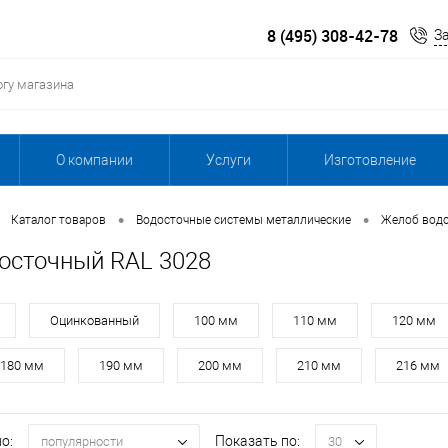
8 (495) 308-42-78
З
О компании
Услуги
Изготовление
•
•
Каталог товаров
Водосточные системы металлические
Желоб вод
осточный RAL 3028
Оцинкованный
100 мм
110 мм
120 мм
180 мм
190 мм
200 мм
210 мм
216 мм
о:
Показать по:
популярности
30