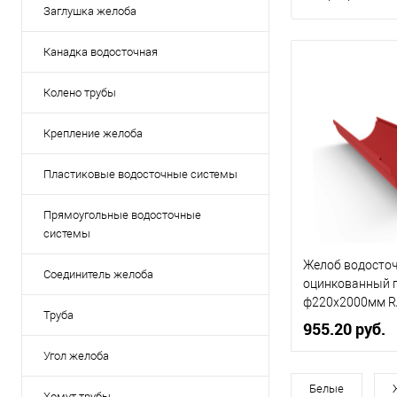
Заглушка желоба
Канадка водосточная
Колено трубы
Крепление желоба
Пластиковые водосточные системы
Прямоугольные водосточные
системы
Желоб водосто
Соединитель желоба
оцинкованный 
ф220х2000мм R
Труба
955.20 руб.
Угол желоба
Диаметр, мм
Белые
Хомут трубы