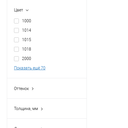
полимерным покрытием
Grand Line Optima
оцинкованная сталь с
Цвет
Металлпрофиль
порошковым покрытием
1000
1014
1015
1018
2000
Показать ещё 70
Оттенок
Антрацитово-серый
Бежево-коричневый
Толщина, мм
Бело-алюминиевый
0,45
Бело-зелёный
0,5