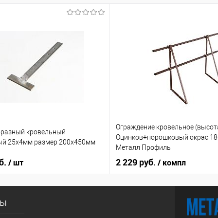
Ограждение кровельное (высот
бразный кровельный
Оцинков+порошковый окрас 1
ый 25х4мм размер 200х450мм
Металл Профиль
б.
2 229 руб.
/ шт
/ компл
сы