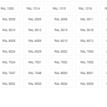
кованная сталь с
оцинкованная сталь с
RAL 1000
RAL 1014
RAL 1015
RAL 1018
R
порошковым
Материал
порошковым
Материа
покрытием
покрытием
RAL 3003
RAL 3005
RAL 3009
RAL 3011
3028
Цвет
3028
Цвет
RAL 5010
RAL 5012
RAL 5015
RAL 5018
кий
красный
Цвет человеческий
красный
Цвет чел
RAL 6005
RAL 6009
RAL 6010
RAL 6012
корзину
В корзину
RAL 6024
RAL 6029
RAL 6032
RAL 7000
ик
Сравнение
Купить в 1 клик
Сравнение
Купит
RAL 7024
RAL 7031
RAL 7032
RAL 7035
Под заказ
В избранное
Под заказ
В изб
RAL 7047
RAL 7048
RAL 8000
RAL 8001
RAL 9002
RAL 9003
RAL 9004
RAL 9005