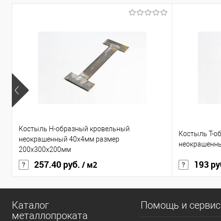
Костыль H-образный кровельный
Костыль Т-о
неокрашенный 40х4мм размер
неокрашенн
200x300х200мм
257.40 руб.
193 ру
/ м2
Каталог
Помощь и серви
металлопроката