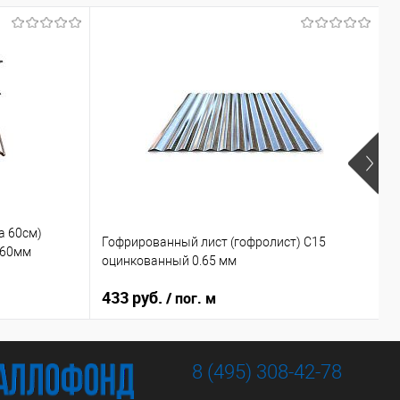
а 60см)
Гофрированный лист (гофролист) С15
У
860мм
оцинкованный 0.65 мм
О
433 руб.
4
/ пог. м
8 (495) 308-42-78