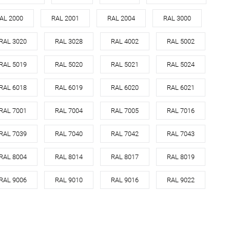
оцинкованная сталь с
оцинкованная сталь с
AL 2000
RAL 2001
RAL 2004
RAL 3000
л
порошковым
Материал
порошковым
покрытием
покрытием
RAL 3020
RAL 3028
RAL 4002
RAL 5002
3028
Цвет
3028
RAL 5019
RAL 5020
RAL 5021
RAL 5024
овеческий
красный
Цвет человеческий
красный
RAL 6018
RAL 6019
RAL 6020
RAL 6021
В корзину
В корзину
RAL 7001
RAL 7004
RAL 7005
RAL 7016
ь в 1 клик
Сравнение
Купить в 1 клик
Сравнение
RAL 7039
RAL 7040
RAL 7042
RAL 7043
ранное
Под заказ
В избранное
Под заказ
RAL 8004
RAL 8014
RAL 8017
RAL 8019
RAL 9006
RAL 9010
RAL 9016
RAL 9022