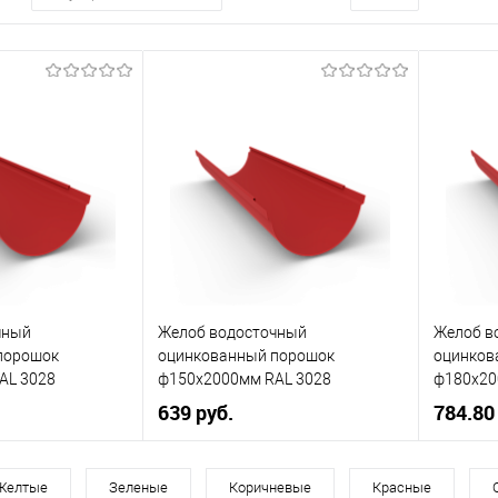
чный
Желоб водосточный
Желоб в
порошок
оцинкованный порошок
оцинков
AL 3028
ф150х2000мм RAL 3028
ф180х20
639 руб.
784.80
220
Диаметр, мм
150
Диаметр
Желтые
Зеленые
Коричневые
Красные