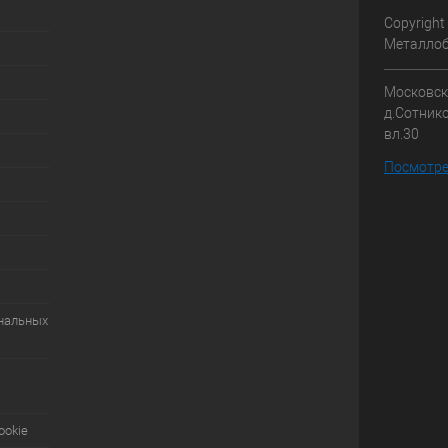
Copyright
Металлоб
Московска
д.Сотник
вл.30
Посмотре
ональных
ookie