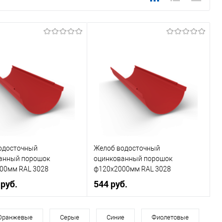
одосточный
Желоб водосточный
анный порошок
оцинкованный порошок
00мм RAL 3028
ф120х2000мм RAL 3028
 руб.
544 руб.
, мм
180
Диаметр, мм
120
Оранжевые
Серые
Синие
Фиолетовые